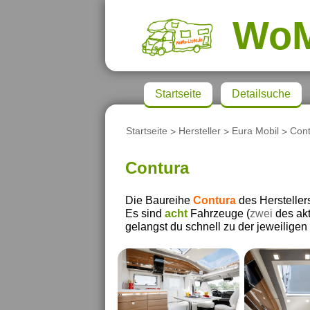
Wo
Startseite
Detailsuche
Startseite
>
Hersteller
>
Eura Mobil
>
Con
Contura
Die Baureihe
Contura
des Herstelle
Es sind
acht
Fahrzeuge (
zwei
des akt
gelangst du schnell zu der jeweiligen