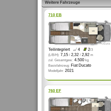
Weitere Fahrzeuge
710 EB
©Eura 
Teilintegriert
4
2
/3
7,15
2,32
2,92
(L/B/H):
/
/
m
4.500
zul. Gesamtgew.:
kg
Fiat Ducato
Basisfahrzeug:
2021
Modelljahr:
760 EF