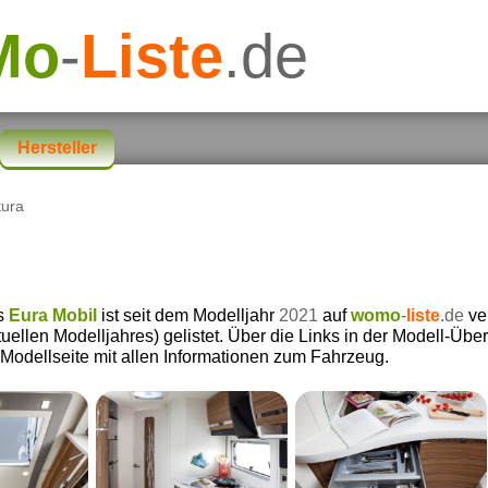
Mo
-
Liste
.de
Hersteller
tura
rs
Eura Mobil
ist seit dem Modelljahr
2021
auf
womo
-
liste
.de
ver
uellen Modelljahres) gelistet. Über die Links in der Modell-Über
 Modellseite mit allen Informationen zum Fahrzeug.