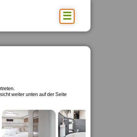
☰
treten.
sicht weiter unten auf der Seite