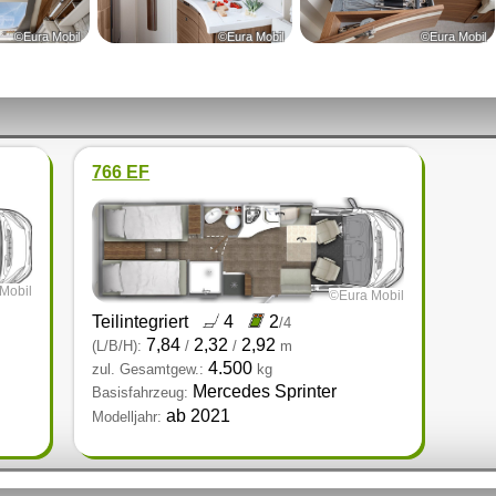
©Eura Mobil
©Eura Mobil
©Eura Mobil
766 EF
Mobil
©Eura Mobil
Teilintegriert
4
2
/4
7,84
2,32
2,92
(L/B/H):
/
/
m
4.500
zul. Gesamtgew.:
kg
Mercedes Sprinter
Basisfahrzeug:
ab 2021
Modelljahr: