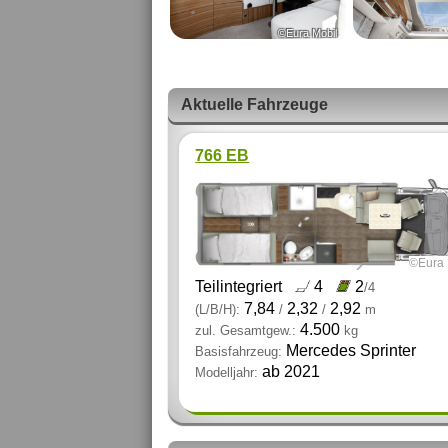
©Eura Mobil
Aktuelle Fahrzeuge
766 EB
©Eura 
Teilintegriert
4
2
/4
7,84
2,32
2,92
(L/B/H):
/
/
m
4.500
zul. Gesamtgew.:
kg
Mercedes Sprinter
Basisfahrzeug:
ab 2021
Modelljahr: