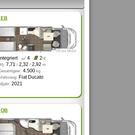
 EB
©Eura Mobil
integriert
4
2
/4
7,71
2,32
2,92
H):
/
/
m
4.500
 Gesamtgew.:
kg
Fiat Ducato
sfahrzeug:
2021
ljahr:
 QB