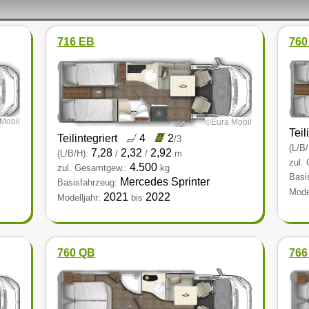
716 EB
760
Mobil
©Eura Mobil
Teil
Teilintegriert
4
2
/3
(L/B/
7,28
2,32
2,92
(L/B/H):
/
/
m
zul.
4.500
zul. Gesamtgew.:
kg
Basi
Mercedes Sprinter
Basisfahrzeug:
Model
2021
2022
Modelljahr:
bis
760 QB
766