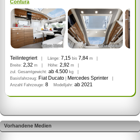
Contura
©Eura Mobil
©Eura Mobil
Teilintegriert
7,15
7,84
|
Länge:
bis
m
|
2,32
2,92
Breite:
m
|
Höhe:
m
|
ab 4.500
zul. Gesamtgewicht:
kg
|
Fiat Ducato
Mercedes Sprinter
Basisfahrzeug:
|
|
8
ab 2021
Anzahl Fahrzeuge:
Modelljahr:
Vorhandene Medien