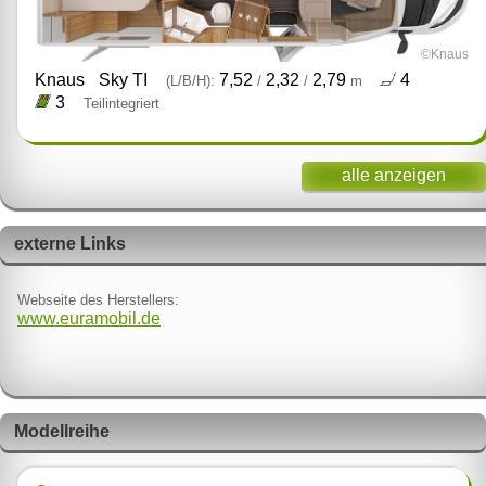
©Knaus
Knaus
Sky TI
7,52
2,32
2,79
4
(L/B/H):
/
/
m
3
Teilintegriert
alle anzeigen
externe Links
Webseite des Herstellers:
www.euramobil.de
Modellreihe