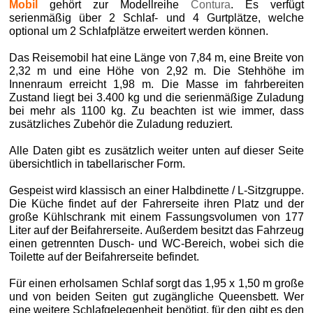
Mobil
gehört zur Modellreihe
Contura
. Es verfügt
serienmäßig über 2 Schlaf- und 4 Gurtplätze, welche
optional um 2 Schlafplätze erweitert werden können.
Das Reisemobil hat eine Länge von 7,84 m, eine Breite von
2,32 m und eine Höhe von 2,92 m. Die Stehhöhe im
Innenraum erreicht 1,98 m. Die Masse im fahrbereiten
Zustand liegt bei 3.400 kg und die serienmäßige Zuladung
bei mehr als 1100 kg. Zu beachten ist wie immer, dass
zusätzliches Zubehör die Zuladung reduziert.
Alle Daten gibt es zusätzlich weiter unten auf dieser Seite
übersichtlich in tabellarischer Form.
Gespeist wird klassisch an einer Halbdinette / L-Sitzgruppe.
Die Küche findet auf der Fahrerseite ihren Platz und der
große Kühlschrank mit einem Fassungsvolumen von 177
Liter auf der Beifahrerseite. Außerdem besitzt das Fahrzeug
einen getrennten Dusch- und WC-Bereich, wobei sich die
Toilette auf der Beifahrerseite befindet.
Für einen erholsamen Schlaf sorgt das 1,95 x 1,50 m große
und von beiden Seiten gut zugängliche Queensbett. Wer
eine weitere Schlafgelegenheit benötigt, für den gibt es den