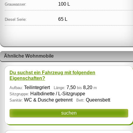
100 L
Grauwasser:
65 L
Diesel Serie:
Ähnliche Wohnmobile
Du suchst ein Fahrzeug mit folgenden
Eigenschaften?
Teilintegriert
7,50
8,20
Aufbau:
Länge:
bis
m
Halbdinette / L‑Sitzgruppe
Sitzgruppe:
WC & Dusche getrennt
Queensbett
Sanitär:
Bett:
suchen