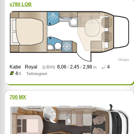
x780 LQB
©Kabe
Kabe
Royal
8,06
2,45
2,98
4
(L/B/H):
/
/
m
4
/5
Teilintegriert
700 MX