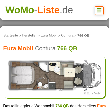
WoMo
-
Liste
.de
☰
Startseite
>
Hersteller
>
Eura Mobil
>
Contura
> 766 QB
Eura Mobil
Contura
766 QB
© Eura Mobil
Das teilintegrierte Wohnmobil
766 QB
des Herstellers
Eura