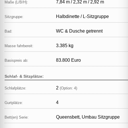
7,84 m / 2,32 m / 2,92 m
Maße (L/B/H):
Halbdinette / L‑Sitzgruppe
Sitzgruppe:
WC & Dusche getrennt
Bad:
3.385 kg
Masse fahrbereit:
83.800 Euro
Basispreis ab:
Schlaf- & Sitzplätze:
2
Schlafplätze:
(Option: 4)
4
Gurtplätze:
Queensbett, Umbau Sitzgruppe
Bett(en) Serie: