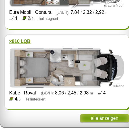
©Eura Mobil
Eura Mobil
Contura
7,84
2,32
2,92
(L/B/H):
/
/
m
4
2
/4
Teilintegriert
x810 LQB
©Kabe
Kabe
Royal
8,06
2,45
2,98
4
(L/B/H):
/
/
m
4
/5
Teilintegriert
alle anzeigen