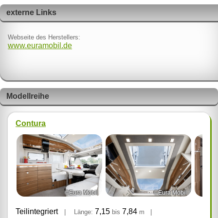
externe Links
Webseite des Herstellers:
www.euramobil.de
Modellreihe
Contura
©Eura Mobil
©Eura Mobil
Teilintegriert
7,15
7,84
|
Länge:
bis
m
|