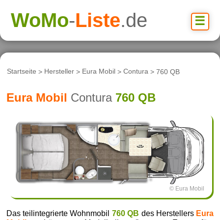
WoMo
-
Liste
.de
☰
Startseite
>
Hersteller
>
Eura Mobil
>
Contura
> 760 QB
Eura Mobil
Contura
760 QB
© Eura Mobil
Das teilintegrierte Wohnmobil
760 QB
des Herstellers
Eura