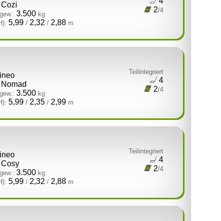
4
Cozi
2
/4
3.500
gew.:
kg
5,99
2,32
2,88
H):
/
/
m
Teilintegriert
tineo
4
Nomad
2
/4
3.500
gew.:
kg
5,99
2,35
2,99
H):
/
/
m
Teilintegriert
tineo
4
Cosy
2
/4
3.500
gew.:
kg
5,99
2,32
2,88
H):
/
/
m