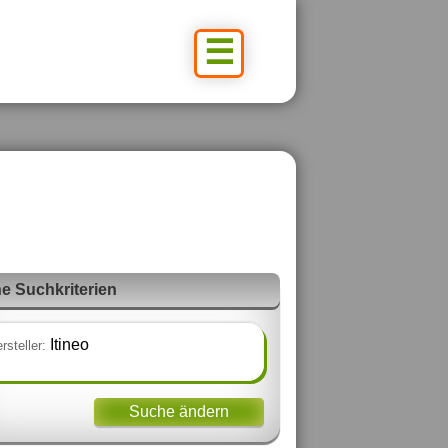
☰
e Suchkriterien
Itineo
rsteller:
Suche ändern