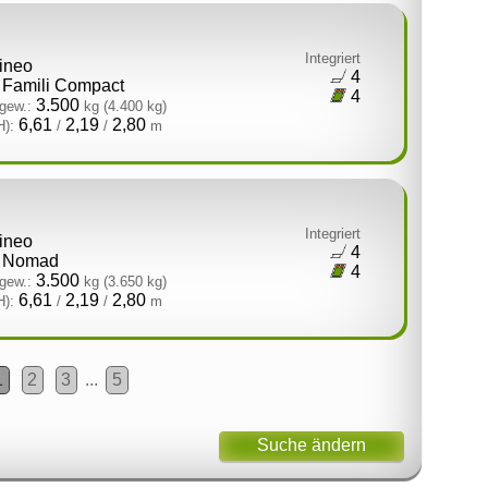
Integriert
tineo
4
Famili Compact
4
3.500
gew.:
kg
(4.400 kg)
6,61
2,19
2,80
H):
/
/
m
Integriert
tineo
4
Nomad
4
3.500
gew.:
kg
(3.650 kg)
6,61
2,19
2,80
H):
/
/
m
1
2
3
...
5
Suche ändern