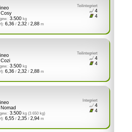
Teilintegriert
tineo
4
Cosy
4
3.500
gew.:
kg
6,36
2,32
2,88
H):
/
/
m
Teilintegriert
tineo
4
Cozi
4
3.500
gew.:
kg
6,36
2,32
2,88
H):
/
/
m
Integriert
tineo
4
Nomad
4
3.500
gew.:
kg
(3.650 kg)
6,55
2,35
2,94
H):
/
/
m