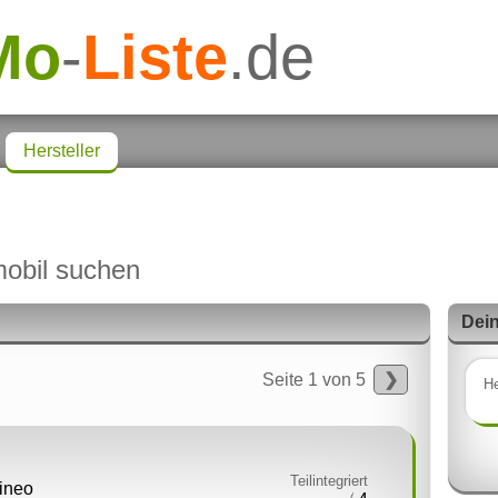
Mo
-
Liste
.de
Hersteller
obil suchen
Dein
Seite 1 von 5
❯
He
Teilintegriert
tineo