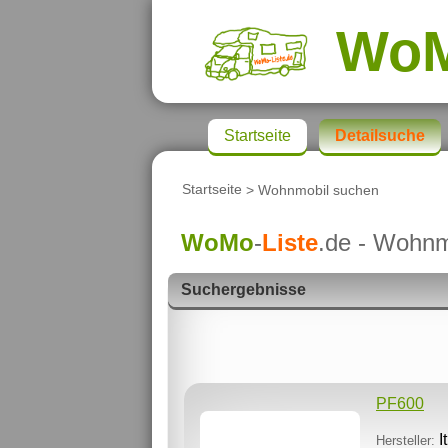
Wo
Startseite
Detailsuche
Startseite
> Wohnmobil suchen
WoMo
-
Liste
.de - Wohnm
Suchergebnisse
PF600
I
Hersteller: