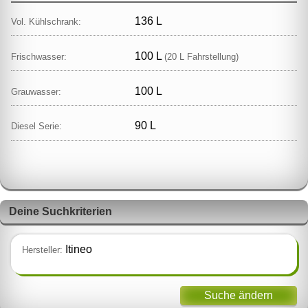
136 L
Vol. Kühlschrank:
100 L
Frischwasser:
(20 L Fahrstellung)
100 L
Grauwasser:
90 L
Diesel Serie:
Deine Suchkriterien
Itineo
Hersteller:
Suche ändern