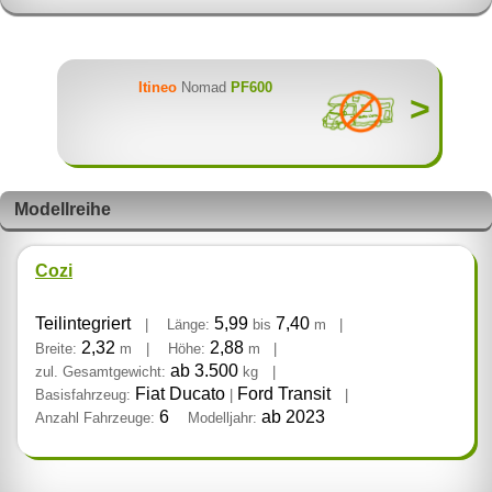
Itineo
Nomad
PF600
>
Modellreihe
Cozi
Teilintegriert
5,99
7,40
|
Länge:
bis
m
|
2,32
2,88
Breite:
m
|
Höhe:
m
|
ab 3.500
zul. Gesamtgewicht:
kg
|
Fiat Ducato
Ford Transit
Basisfahrzeug:
|
|
6
ab 2023
Anzahl Fahrzeuge:
Modelljahr: