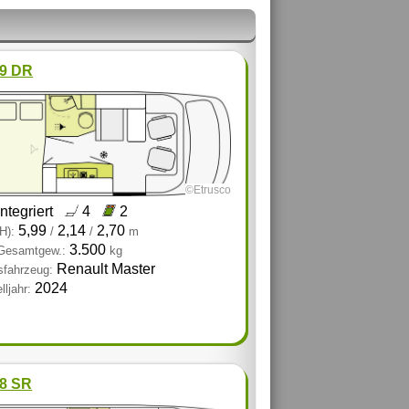
.9 DR
©Etrusco
integriert
4
2
5,99
2,14
2,70
H):
/
/
m
3.500
 Gesamtgew.:
kg
Renault Master
sfahrzeug:
2024
ljahr:
.8 SR