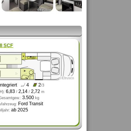
©Etrusco
©Etrusco
.8 SCF
©Etrusco
integriert
4
2
/3
6,83
2,14
2,72
H):
/
/
m
3.500
 Gesamtgew.:
kg
Ford Transit
sfahrzeug:
ab 2025
ljahr: