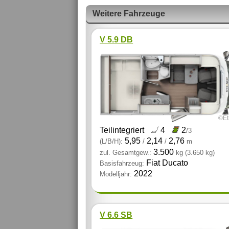
Weitere Fahrzeuge
V 5.9 DB
©Et
Teilintegriert
4
2
/3
5,95
2,14
2,76
(L/B/H):
/
/
m
3.500
zul. Gesamtgew.:
kg
(3.650 kg)
Fiat Ducato
Basisfahrzeug:
2022
Modelljahr:
V 6.6 SB