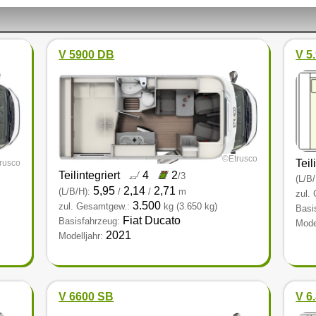
V 5900 DB
V 5
©Etrusco
Teil
rusco
Teilintegriert
4
2
/3
(L/B/
5,95
2,14
2,71
(L/B/H):
/
/
m
zul.
3.500
zul. Gesamtgew.:
kg
(3.650 kg)
Basi
Fiat Ducato
Basisfahrzeug:
Model
2021
Modelljahr:
V 6600 SB
V 6