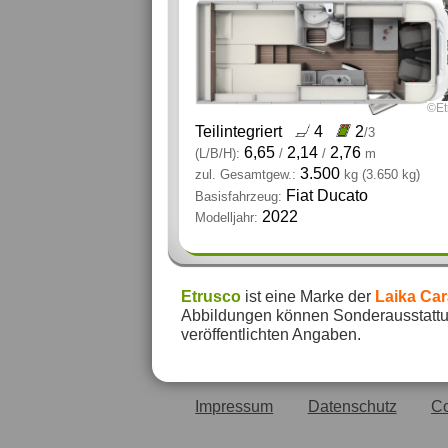
©Et
Teilintegriert
4
2
/3
6,65
2,14
2,76
(L/B/H):
/
/
m
3.500
zul. Gesamtgew.:
kg
(3.650 kg)
Fiat Ducato
Basisfahrzeug:
2022
Modelljahr:
Etrusco
ist eine Marke der
Laika Ca
Abbildungen können Sonderausstattun
veröffentlichten Angaben.
Impressum
Datenschutz
Co