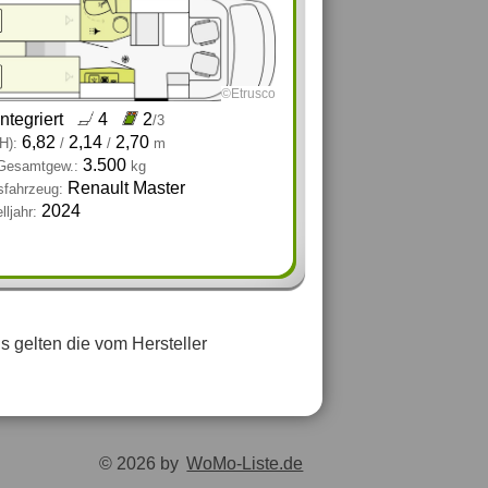
©Etrusco
integriert
4
2
/3
6,82
2,14
2,70
H):
/
/
m
3.500
 Gesamtgew.:
kg
Renault Master
sfahrzeug:
2024
ljahr:
 gelten die vom Hersteller
© 2026 by
WoMo-Liste.de