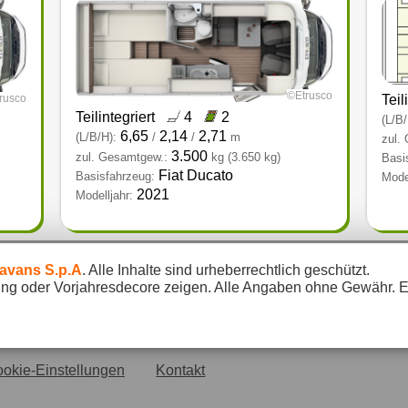
©Etrusco
Teil
rusco
Teilintegriert
4
2
(L/B/
6,65
2,14
2,71
(L/B/H):
/
/
m
zul.
3.500
zul. Gesamtgew.:
kg
(3.650 kg)
Basi
Fiat Ducato
Basisfahrzeug:
Model
2021
Modelljahr:
ravans S.p.A
. Alle Inhalte sind urheberrechtlich geschützt.
g oder Vorjahresdecore zeigen. Alle Angaben ohne Gewähr. Es
okie-Einstellungen
Kontakt