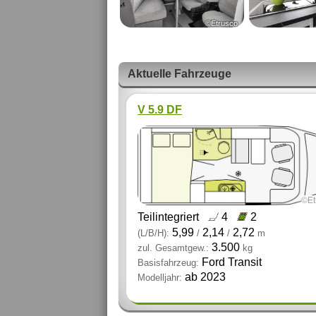
©Etrusco
Aktuelle Fahrzeuge
V 5.9 DF
©Et
Teilintegriert
4
2
5,99
2,14
2,72
(L/B/H):
/
/
m
3.500
zul. Gesamtgew.:
kg
Ford Transit
Basisfahrzeug:
ab 2023
Modelljahr: