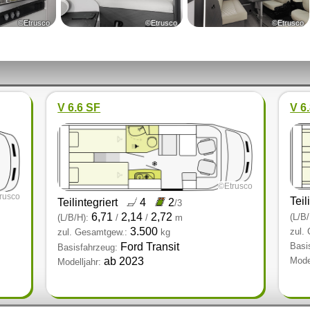
©Etrusco
©Etrusco
©Etrusco
V 6.6 SF
V 6
©Etrusco
rusco
Teil
Teilintegriert
4
2
/3
6,71
2,14
2,72
(L/B/
(L/B/H):
/
/
m
3.500
zul.
zul. Gesamtgew.:
kg
Ford Transit
Basi
Basisfahrzeug:
ab 2023
Model
Modelljahr: