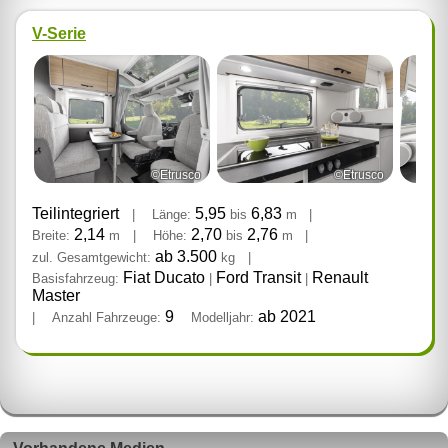
V-Serie
©Etrusco
©Etrusco
Teilintegriert
5,95
6,83
|
Länge:
bis
m
|
2,14
2,70
2,76
Breite:
m
|
Höhe:
bis
m
|
ab 3.500
zul. Gesamtgewicht:
kg
|
Fiat Ducato
Ford Transit
Renault
Basisfahrzeug:
|
|
Master
9
ab 2021
|
Anzahl Fahrzeuge:
Modelljahr: