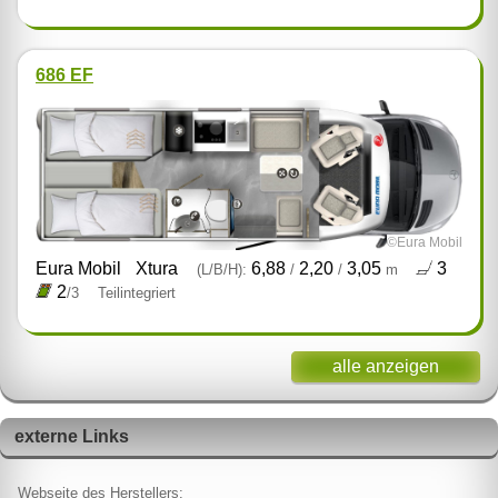
686 EF
©Eura Mobil
Eura Mobil
Xtura
6,88
2,20
3,05
3
(L/B/H):
/
/
m
2
/3
Teilintegriert
alle anzeigen
externe Links
Webseite des Herstellers: