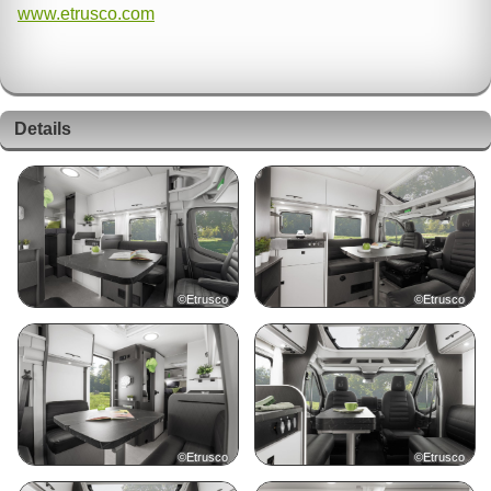
www.etrusco.com
Details
©Etrusco
©Etrusco
©Etrusco
©Etrusco