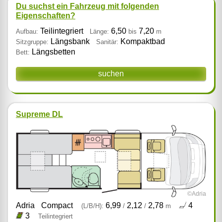
Du suchst ein Fahrzeug mit folgenden
Eigenschaften?
Teilintegriert
6,50
7,20
Aufbau:
Länge:
bis
m
Längsbank
Kompaktbad
Sitzgruppe:
Sanitär:
Längsbetten
Bett:
suchen
Supreme DL
©Adria
Adria
Compact
6,99
2,12
2,78
4
(L/B/H):
/
/
m
3
Teilintegriert