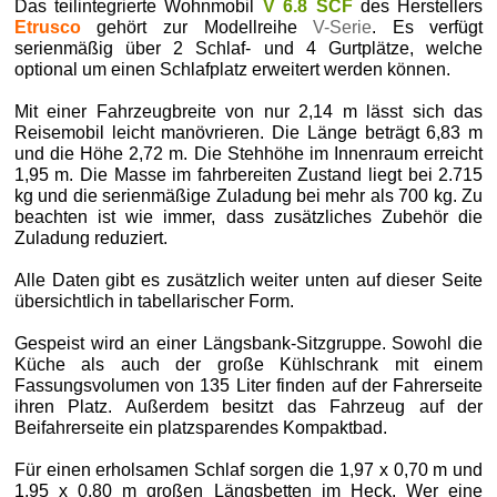
Das teilintegrierte Wohnmobil
V 6.8 SCF
des Herstellers
Etrusco
gehört zur Modellreihe
V-Serie
. Es verfügt
serienmäßig über 2 Schlaf- und 4 Gurtplätze, welche
optional um einen Schlafplatz erweitert werden können.
Mit einer Fahrzeugbreite von nur 2,14 m lässt sich das
Reisemobil leicht manövrieren. Die Länge beträgt 6,83 m
und die Höhe 2,72 m. Die Stehhöhe im Innenraum erreicht
1,95 m. Die Masse im fahrbereiten Zustand liegt bei 2.715
kg und die serienmäßige Zuladung bei mehr als 700 kg. Zu
beachten ist wie immer, dass zusätzliches Zubehör die
Zuladung reduziert.
Alle Daten gibt es zusätzlich weiter unten auf dieser Seite
übersichtlich in tabellarischer Form.
Gespeist wird an einer Längsbank-Sitzgruppe. Sowohl die
Küche als auch der große Kühlschrank mit einem
Fassungsvolumen von 135 Liter finden auf der Fahrerseite
ihren Platz. Außerdem besitzt das Fahrzeug auf der
Beifahrerseite ein platzsparendes Kompaktbad.
Für einen erholsamen Schlaf sorgen die 1,97 x 0,70 m und
1,95 x 0,80 m großen Längsbetten im Heck. Wer eine