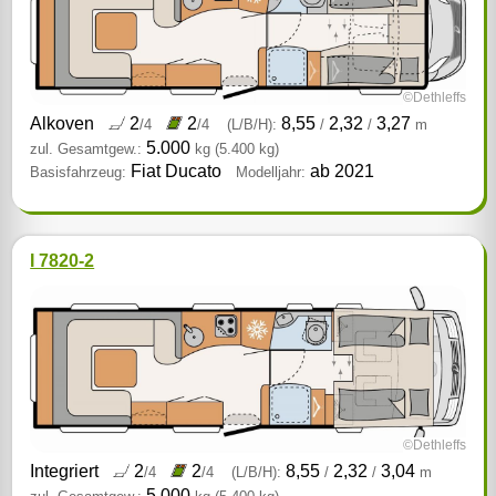
©Dethleffs
Alkoven
2
2
8,55
2,32
3,27
/4
/4
(L/B/H):
/
/
m
5.000
zul. Gesamtgew.:
kg
(5.400 kg)
Fiat Ducato
ab 2021
Basisfahrzeug:
Modelljahr:
I 7820-2
©Dethleffs
Integriert
2
2
8,55
2,32
3,04
/4
/4
(L/B/H):
/
/
m
5.000