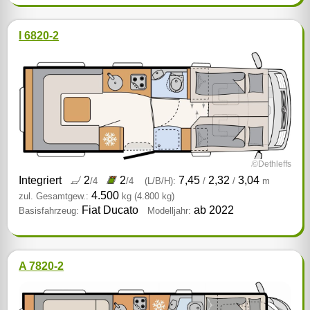
I 6820-2
©Dethleffs
Integriert
2
2
7,45
2,32
3,04
/4
/4
(L/B/H):
/
/
m
4.500
zul. Gesamtgew.:
kg
(4.800 kg)
Fiat Ducato
ab 2022
Basisfahrzeug:
Modelljahr:
A 7820-2