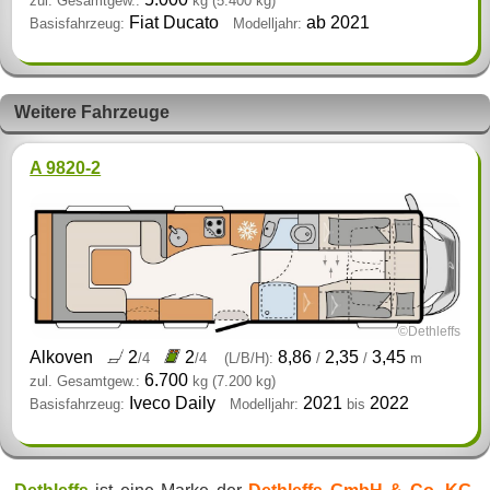
zul. Gesamtgew.:
kg
(5.400 kg)
Fiat Ducato
ab 2021
Basisfahrzeug:
Modelljahr:
Weitere Fahrzeuge
A 9820-2
©Dethleffs
Alkoven
2
2
8,86
2,35
3,45
/4
/4
(L/B/H):
/
/
m
6.700
zul. Gesamtgew.:
kg
(7.200 kg)
Iveco Daily
2021
2022
Basisfahrzeug:
Modelljahr:
bis