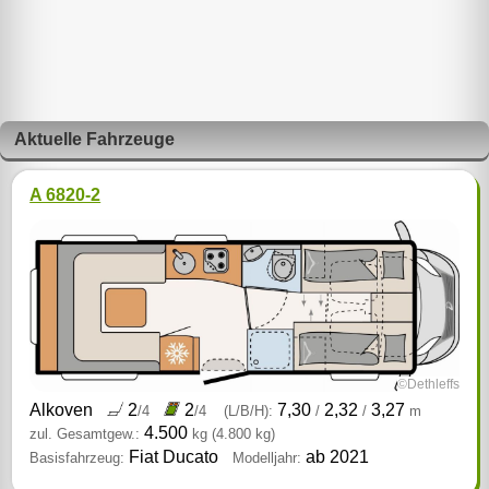
Aktuelle Fahrzeuge
A 6820-2
©Dethleffs
Alkoven
2
2
7,30
2,32
3,27
/4
/4
(L/B/H):
/
/
m
4.500
zul. Gesamtgew.:
kg
(4.800 kg)
Fiat Ducato
ab 2021
Basisfahrzeug:
Modelljahr: