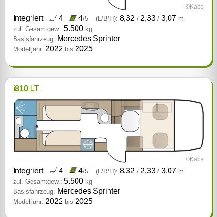
©Kabe
Integriert
4
4
8,32
2,33
3,07
/5
(L/B/H):
/
/
m
5.500
zul. Gesamtgew.:
kg
Mercedes Sprinter
Basisfahrzeug:
2022
2025
Modelljahr:
bis
i810 LT
©Kabe
Integriert
4
4
8,32
2,33
3,07
/5
(L/B/H):
/
/
m
5.500
zul. Gesamtgew.:
kg
Mercedes Sprinter
Basisfahrzeug:
2022
2025
Modelljahr:
bis