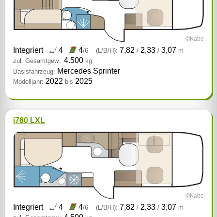
©Kabe
Integriert
4
4
7,82
2,33
3,07
/6
(L/B/H):
/
/
m
4.500
zul. Gesamtgew.:
kg
Mercedes Sprinter
Basisfahrzeug:
2022
2025
Modelljahr:
bis
i760 LXL
©Kabe
Integriert
4
4
7,82
2,33
3,07
/6
(L/B/H):
/
/
m