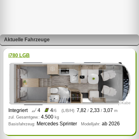
Aktuelle Fahrzeuge
i780 LGB
©Kabe
Integriert
4
4
7,82
2,33
3,07
/6
(L/B/H):
/
/
m
4.500
zul. Gesamtgew.:
kg
Mercedes Sprinter
ab 2026
Basisfahrzeug:
Modelljahr: