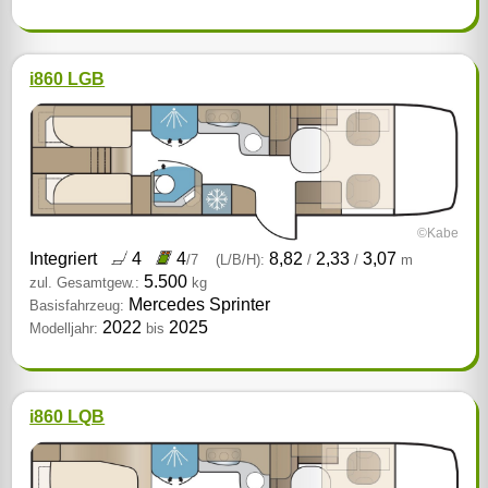
i860 LGB
©Kabe
Integriert
4
4
8,82
2,33
3,07
/7
(L/B/H):
/
/
m
5.500
zul. Gesamtgew.:
kg
Mercedes Sprinter
Basisfahrzeug:
2022
2025
Modelljahr:
bis
i860 LQB