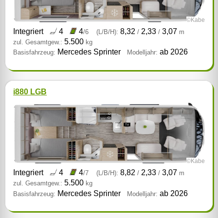
©Kabe
Integriert
4
4
8,32
2,33
3,07
/6
(L/B/H):
/
/
m
5.500
zul. Gesamtgew.:
kg
Mercedes Sprinter
ab 2026
Basisfahrzeug:
Modelljahr:
i880 LGB
©Kabe
Integriert
4
4
8,82
2,33
3,07
/7
(L/B/H):
/
/
m
5.500
zul. Gesamtgew.:
kg
Mercedes Sprinter
ab 2026
Basisfahrzeug:
Modelljahr: