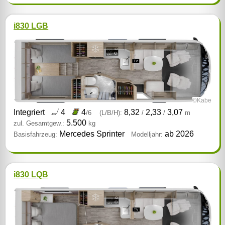
i830 LGB
©Kabe
Integriert
4
4
8,32
2,33
3,07
/6
(L/B/H):
/
/
m
5.500
zul. Gesamtgew.:
kg
Mercedes Sprinter
ab 2026
Basisfahrzeug:
Modelljahr:
i830 LQB