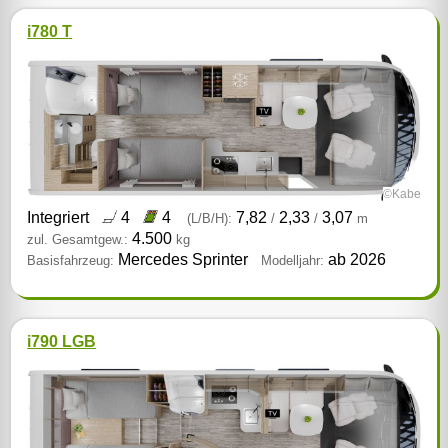
i780 T
©Kabe
Integriert
4
4
7,82
2,33
3,07
(L/B/H):
/
/
m
4.500
zul. Gesamtgew.:
kg
Mercedes Sprinter
ab 2026
Basisfahrzeug:
Modelljahr:
i790 LGB