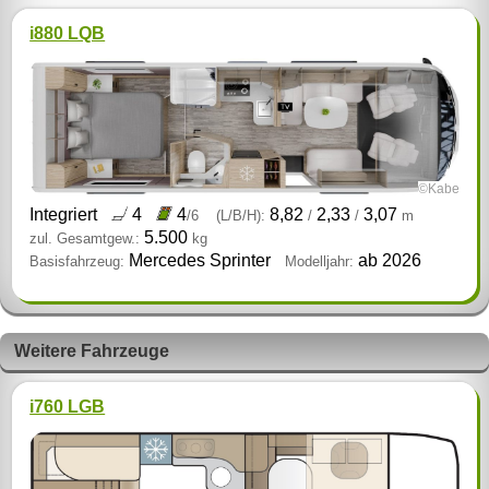
i880 LQB
©Kabe
Integriert
4
4
8,82
2,33
3,07
/6
(L/B/H):
/
/
m
5.500
zul. Gesamtgew.:
kg
Mercedes Sprinter
ab 2026
Basisfahrzeug:
Modelljahr:
Weitere Fahrzeuge
i760 LGB