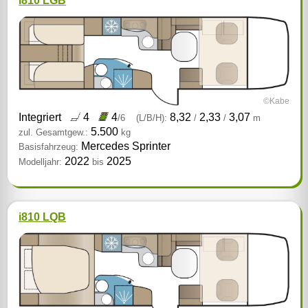
i810 LGB
©Kabe
Integriert
4
4
8,32
2,33
3,07
/6
(L/B/H):
/
/
m
5.500
zul. Gesamtgew.:
kg
Mercedes Sprinter
Basisfahrzeug:
2022
2025
Modelljahr:
bis
i810 LQB