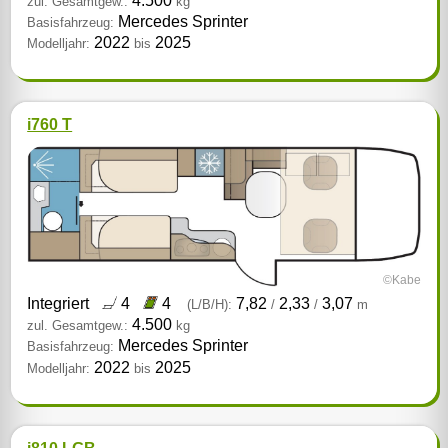
4.500
zul. Gesamtgew.:
kg
Mercedes Sprinter
Basisfahrzeug:
2022
2025
Modelljahr:
bis
i760 T
©Kabe
Integriert
4
4
7,82
2,33
3,07
(L/B/H):
/
/
m
4.500
zul. Gesamtgew.:
kg
Mercedes Sprinter
Basisfahrzeug:
2022
2025
Modelljahr:
bis