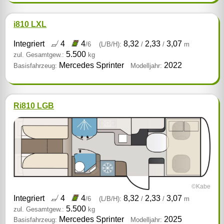
i810 LXL
Integriert
4
4
8,32
2,33
3,07
/6
(L/B/H):
/
/
m
5.500
zul. Gesamtgew.:
kg
Mercedes Sprinter
2022
Basisfahrzeug:
Modelljahr:
Ri810 LGB
©Kabe
Integriert
4
4
8,32
2,33
3,07
/6
(L/B/H):
/
/
m
5.500
zul. Gesamtgew.:
kg
Mercedes Sprinter
2025
Basisfahrzeug:
Modelljahr: