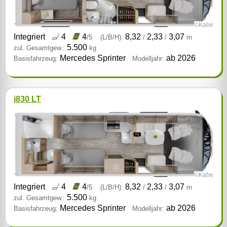
©Kabe
Integriert
4
4
8,32
2,33
3,07
/5
(L/B/H):
/
/
m
5.500
zul. Gesamtgew.:
kg
Mercedes Sprinter
ab 2026
Basisfahrzeug:
Modelljahr:
i830 LT
©Kabe
Integriert
4
4
8,32
2,33
3,07
/5
(L/B/H):
/
/
m
5.500
zul. Gesamtgew.:
kg
Mercedes Sprinter
ab 2026
Basisfahrzeug:
Modelljahr: