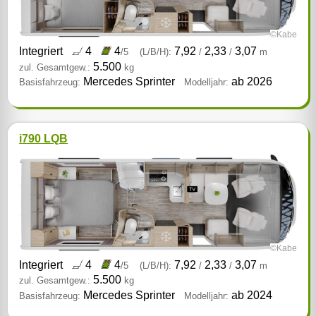
©Kabe
Integriert
4
4
7,92
2,33
3,07
/5
(L/B/H):
/
/
m
5.500
zul. Gesamtgew.:
kg
Mercedes Sprinter
ab 2026
Basisfahrzeug:
Modelljahr:
i790 LQB
©Kabe
Integriert
4
4
7,92
2,33
3,07
/5
(L/B/H):
/
/
m
5.500
zul. Gesamtgew.:
kg
Mercedes Sprinter
ab 2024
Basisfahrzeug:
Modelljahr: