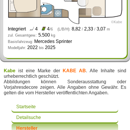
©Kabe
Integriert
4
4
8,82
2,33
3,07
/6
(L/B/H):
/
/
m
5.500
zul. Gesamtgew.:
kg
Mercedes Sprinter
Basisfahrzeug:
2022
2025
Modelljahr:
bis
Kabe
ist eine Marke der
KABE AB
. Alle Inhalte sind
urheberrechtlich geschützt.
Abbildungen können Sonderausstattung oder
Vorjahresdecore zeigen. Alle Angaben ohne Gewähr. Es
gelten die vom Hersteller veröffentlichten Angaben.
Startseite
Detailsuche
Hersteller