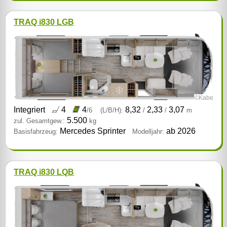
TRAQ i830 LGB
©Kabe
Integriert
4
4
8,32
2,33
3,07
/6
(L/B/H):
/
/
m
5.500
zul. Gesamtgew.:
kg
Mercedes Sprinter
ab 2026
Basisfahrzeug:
Modelljahr:
TRAQ i830 LQB