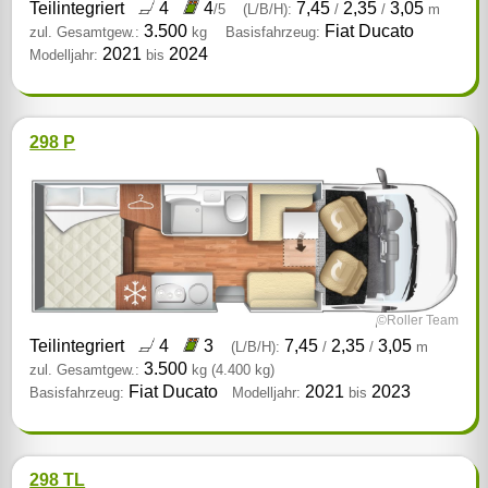
Teilintegriert
4
4
7,45
2,35
3,05
/5
(L/B/H):
/
/
m
3.500
Fiat Ducato
zul. Gesamtgew.:
kg
Basisfahrzeug:
2021
2024
Modelljahr:
bis
298 P
©Roller Team
Teilintegriert
4
3
7,45
2,35
3,05
(L/B/H):
/
/
m
3.500
zul. Gesamtgew.:
kg
(4.400 kg)
Fiat Ducato
2021
2023
Basisfahrzeug:
Modelljahr:
bis
298 TL