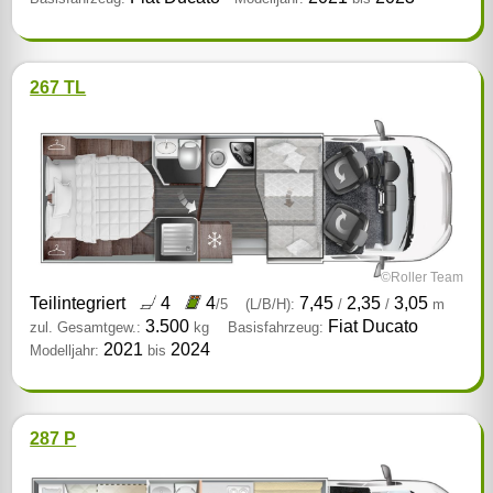
267 TL
©Roller Team
Teilintegriert
4
4
7,45
2,35
3,05
/5
(L/B/H):
/
/
m
3.500
Fiat Ducato
zul. Gesamtgew.:
kg
Basisfahrzeug:
2021
2024
Modelljahr:
bis
287 P