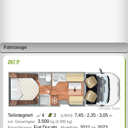
Fahrzeuge
267 P
©Roller Team
Teilintegriert
4
3
7,45
2,35
3,05
(L/B/H):
/
/
m
3.500
zul. Gesamtgew.:
kg
(4.400 kg)
Fiat Ducato
2021
2023
Basisfahrzeug:
Modelljahr:
bis