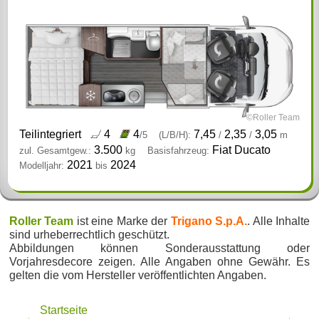
©Roller Team
Teilintegriert
4
4
7,45
2,35
3,05
/5
(L/B/H):
/
/
m
3.500
Fiat Ducato
zul. Gesamtgew.:
kg
Basisfahrzeug:
2021
2024
Modelljahr:
bis
Roller Team
ist eine Marke der
Trigano S.p.A.
. Alle Inhalte
sind urheberrechtlich geschützt.
Abbildungen können Sonderausstattung oder
Vorjahresdecore zeigen. Alle Angaben ohne Gewähr. Es
gelten die vom Hersteller veröffentlichten Angaben.
Startseite