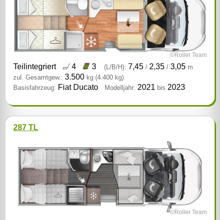
©Roller Team
Teilintegriert
4
3
7,45
2,35
3,05
(L/B/H):
/
/
m
3.500
zul. Gesamtgew.:
kg
(4.400 kg)
Fiat Ducato
2021
2023
Basisfahrzeug:
Modelljahr:
bis
287 TL
©Roller Team