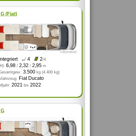
G (Fiat)
©Bürstner
integriert
4
2
/4
6,98
2,32
2,95
H):
/
/
m
3.500
 Gesamtgew.:
kg
(4.400 kg)
Fiat Ducato
sfahrzeug:
2021
2022
ljahr:
bis
 G