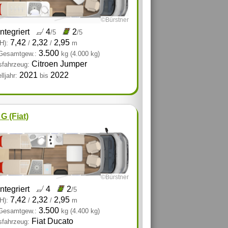
©Bürstner
integriert
4
2
/5
/5
7,42
2,32
2,95
H):
/
/
m
3.500
 Gesamtgew.:
kg
(4.000 kg)
Citroen Jumper
sfahrzeug:
2021
2022
ljahr:
bis
G (Fiat)
©Bürstner
integriert
4
2
/5
7,42
2,32
2,95
H):
/
/
m
3.500
 Gesamtgew.:
kg
(4.400 kg)
Fiat Ducato
sfahrzeug: