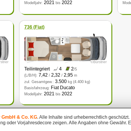
2021
2022
Modelljahr:
bis
Model
736 (Fiat)
stner
©Bürstner
Teilintegriert
4
2
/5
7,42
2,32
2,95
(L/B/H):
/
/
m
3.500
zul. Gesamtgew.:
kg
(4.400 kg)
Fiat Ducato
Basisfahrzeug:
2021
2022
Modelljahr:
bis
r GmbH & Co. KG
. Alle Inhalte sind urheberrechtlich geschützt.
g oder Vorjahresdecore zeigen. Alle Angaben ohne Gewähr. Es