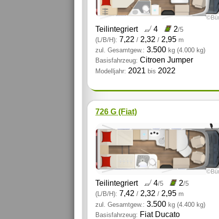
©Bür
Teilintegriert
4
2
/5
7,22
2,32
2,95
(L/B/H):
/
/
m
3.500
zul. Gesamtgew.:
kg
(4.000 kg)
Citroen Jumper
Basisfahrzeug:
2021
2022
Modelljahr:
bis
726 G (Fiat)
©Bür
Teilintegriert
4
2
/5
/5
7,42
2,32
2,95
(L/B/H):
/
/
m
3.500
zul. Gesamtgew.:
kg
(4.400 kg)
Fiat Ducato
Basisfahrzeug: