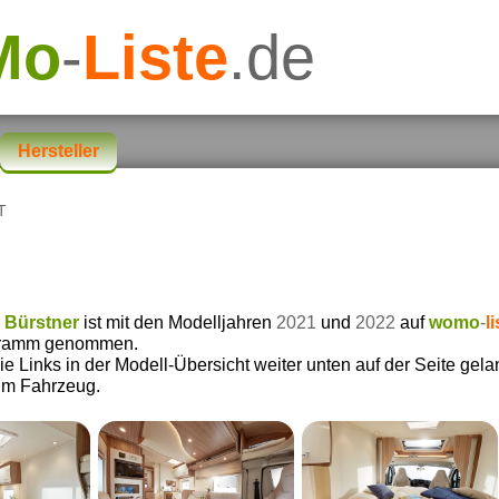
Mo
-
Liste
.de
Hersteller
 T
s
Bürstner
ist mit den Modelljahren
2021
und
2022
auf
womo
-
l
gramm genommen.
e Links in der Modell-Übersicht weiter unten auf der Seite gela
zum Fahrzeug.