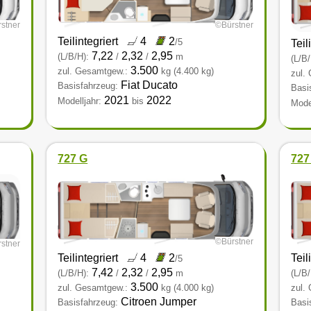
stner
©Bürstner
Teilintegriert
4
2
/5
Teil
7,22
2,32
2,95
(L/B/H):
/
/
m
(L/B/
3.500
zul. Gesamtgew.:
kg
(4.400 kg)
zul.
Fiat Ducato
Basisfahrzeug:
Basi
2021
2022
Modelljahr:
bis
Model
727 G
727 
©Bürstner
stner
Teilintegriert
4
2
Teil
/5
7,42
2,32
2,95
(L/B/H):
/
/
m
(L/B/
3.500
zul. Gesamtgew.:
kg
(4.000 kg)
zul.
Citroen Jumper
Basisfahrzeug:
Basi