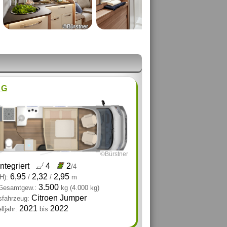
©Bürstner
©Bürstner
 G
©Bürstner
integriert
4
2
/4
6,95
2,32
2,95
H):
/
/
m
3.500
 Gesamtgew.:
kg
(4.000 kg)
Citroen Jumper
sfahrzeug:
2021
2022
ljahr:
bis