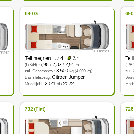
690 G
690 
©Bürstner
stner
Teilintegriert
4
2
Teil
/4
6,98
2,32
2,95
(L/B/H):
/
/
m
(L/B/
3.500
zul. Gesamtgew.:
kg
(4.000 kg)
zul.
Citroen Jumper
Basisfahrzeug:
Basi
2021
2022
Modelljahr:
bis
Model
732 (Fiat)
726