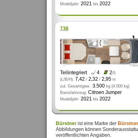
2021
2022
Modelljahr:
bis
736
©Bür
Teilintegriert
4
2
/5
7,42
2,32
2,95
(L/B/H):
/
/
m
3.500
zul. Gesamtgew.:
kg
(4.000 kg)
Citroen Jumper
Basisfahrzeug:
2021
2022
Modelljahr:
bis
Bürstner
ist eine Marke der
Bürstne
Abbildungen können Sonderausstattun
veröffentlichten Angaben.