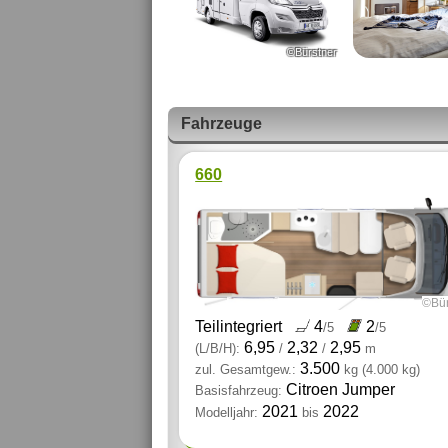
©Bürstner
Fahrzeuge
660
©Bür
Teilintegriert
4
2
/5
/5
6,95
2,32
2,95
(L/B/H):
/
/
m
3.500
zul. Gesamtgew.:
kg
(4.000 kg)
Citroen Jumper
Basisfahrzeug:
2021
2022
Modelljahr:
bis