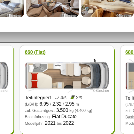
©Bürstner
©Bürstner
©Bürstner
660 (Fiat)
680
stner
©Bürstner
Teilintegriert
4
2
Teil
/5
/5
6,95
2,32
2,95
(L/B/H):
/
/
m
(L/B/
3.500
zul. Gesamtgew.:
kg
(4.400 kg)
zul.
Fiat Ducato
Basisfahrzeug:
Basi
2021
2022
Modelljahr:
bis
Model