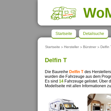
Wo
Startseite
Detailsuche
Startseite
>
Hersteller
>
Bürstner
>
Delfin
Delfin T
Die Baureihe
Delfin T
des Hersteller
wurden die Fahrzeuge aus dem Pro
Es sind
14
Fahrzeuge gelistet. Über di
Modellseite mit allen Informationen 