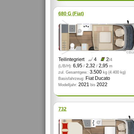
680 G (Fiat)
©Bür
Teilintegriert
4
2
/4
6,95
2,32
2,95
(L/B/H):
/
/
m
3.500
zul. Gesamtgew.:
kg
(4.400 kg)
Fiat Ducato
Basisfahrzeug:
2021
2022
Modelljahr:
bis
732