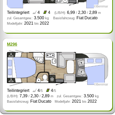
©Benimar
Teilintegriert
4
4
6,99
2,30
2,89
(L/B/H):
/
/
m
3.500
Fiat Ducato
zul. Gesamtgew.:
kg
Basisfahrzeug:
2021
2022
Modelljahr:
bis
M296
©Benimar
Teilintegriert
4
4
/5
/5
7,39
2,30
2,89
3.500
(L/B/H):
/
/
m
zul. Gesamtgew.:
kg
Fiat Ducato
2021
2022
Basisfahrzeug:
Modelljahr:
bis