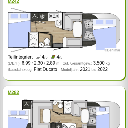
M242
©Benimar
Teilintegriert
4
4
/5
/5
6,99
2,30
2,89
3.500
(L/B/H):
/
/
m
zul. Gesamtgew.:
kg
Fiat Ducato
2021
2022
Basisfahrzeug:
Modelljahr:
bis
M282