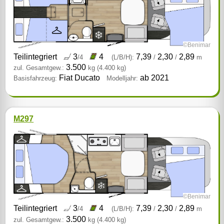
©Benimar
Teilintegriert
3
4
7,39
2,30
2,89
/4
(L/B/H):
/
/
m
3.500
zul. Gesamtgew.:
kg
(4.400 kg)
Fiat Ducato
ab 2021
Basisfahrzeug:
Modelljahr:
M297
©Benimar
Teilintegriert
3
4
7,39
2,30
2,89
/4
(L/B/H):
/
/
m
3.500
zul. Gesamtgew.:
kg
(4.400 kg)