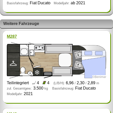
Fiat Ducato
ab 2021
Basisfahrzeug:
Modelljahr:
Weitere Fahrzeuge
M287
©Benimar
Teilintegriert
4
4
6,96
2,30
2,89
(L/B/H):
/
/
m
3.500
Fiat Ducato
zul. Gesamtgew.:
kg
Basisfahrzeug:
2021
Modelljahr: