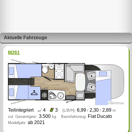
Aktuelle Fahrzeuge
M261
©Benimar
Teilintegriert
4
3
6,99
2,30
2,89
(L/B/H):
/
/
m
3.500
Fiat Ducato
zul. Gesamtgew.:
kg
Basisfahrzeug:
ab 2021
Modelljahr: