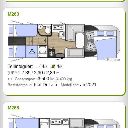
M263
©Benimar
Teilintegriert
4
4
/5
/5
7,39
2,30
2,89
(L/B/H):
/
/
m
3.500
zul. Gesamtgew.:
kg
(4.400 kg)
Fiat Ducato
ab 2021
Basisfahrzeug:
Modelljahr:
M268