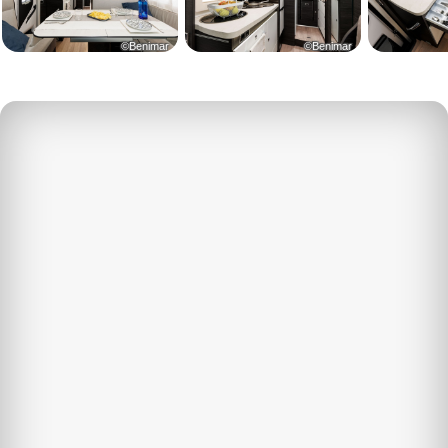
©Benimar
©Benimar