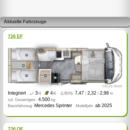
Aktuelle Fahrzeuge
726 EF
©Eura Mobil
Integriert
3
4
7,47
2,32
2,98
/4
/6
(L/B/H):
/
/
m
4.500
zul. Gesamtgew.:
kg
Mercedes Sprinter
ab 2025
Basisfahrzeug:
Modelljahr:
726 QF