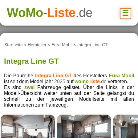
WoMo
-
Liste
.de
☰
Startseite
>
Hersteller
>
Eura Mobil
>
Integra Line GT
Integra Line GT
Die Baureihe
Integra Line GT
des Herstellers
Eura Mobil
ist seit dem Modelljahr
2025
auf
womo
-
liste
.de
vertreten.
Es sind
zwei
Fahrzeuge gelistet. Über die Links in der
Modell-Übersicht weiter unten auf der Seite gelangst du
schnell zu der jeweiligen Modellseite mit allen
Informationen zum Fahrzeug.