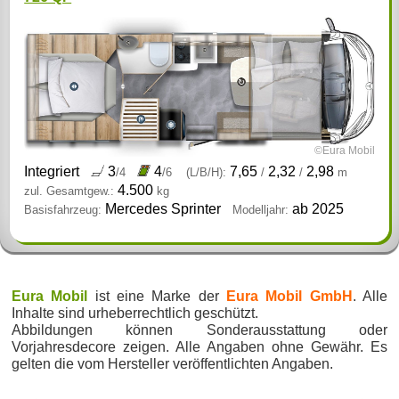
©Eura Mobil
Integriert
3
4
7,65
2,32
2,98
/4
/6
(L/B/H):
/
/
m
4.500
zul. Gesamtgew.:
kg
Mercedes Sprinter
ab 2025
Basisfahrzeug:
Modelljahr:
Eura Mobil
ist eine Marke der
Eura Mobil GmbH
. Alle
Inhalte sind urheberrechtlich geschützt.
Abbildungen können Sonderausstattung oder
Vorjahresdecore zeigen. Alle Angaben ohne Gewähr. Es
gelten die vom Hersteller veröffentlichten Angaben.