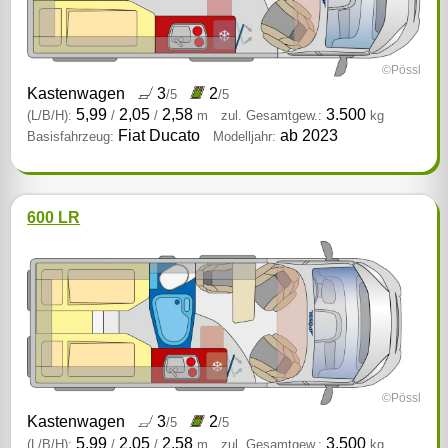
©Pössl
Kastenwagen
3
2
/5
/5
5,99
2,05
2,58
3.500
(L/B/H):
/
/
m
zul. Gesamtgew.:
kg
Fiat Ducato
ab 2023
Basisfahrzeug:
Modelljahr:
600 LR
©Pössl
Kastenwagen
3
2
/5
/5
5,99
2,05
2,58
3.500
(L/B/H):
/
/
m
zul. Gesamtgew.:
kg