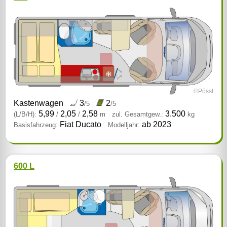
©Pössl
Kastenwagen
3
2
/5
/5
5,99
2,05
2,58
3.500
(L/B/H):
/
/
m
zul. Gesamtgew.:
kg
Fiat Ducato
ab 2023
Basisfahrzeug:
Modelljahr:
600 L