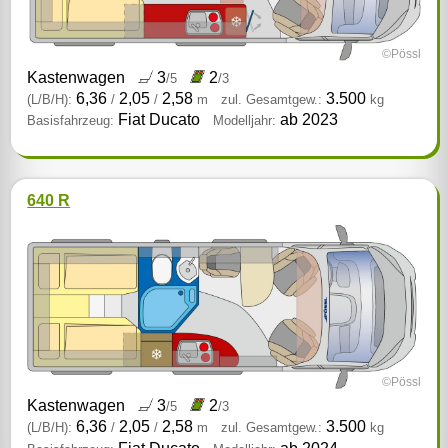
©Pössl
Kastenwagen
3
2
/5
/3
6,36
2,05
2,58
3.500
(L/B/H):
/
/
m
zul. Gesamtgew.:
kg
Fiat Ducato
ab 2023
Basisfahrzeug:
Modelljahr:
640 R
©Pössl
Kastenwagen
3
2
/5
/3
6,36
2,05
2,58
3.500
(L/B/H):
/
/
m
zul. Gesamtgew.:
kg