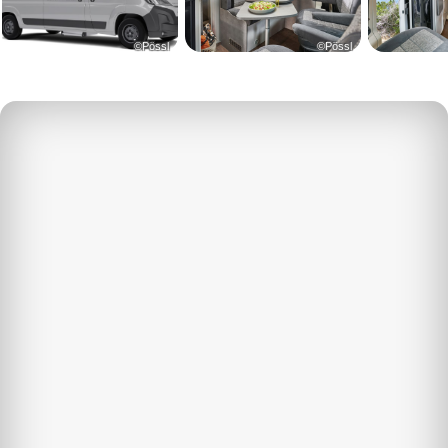
©Pössl
©Pössl