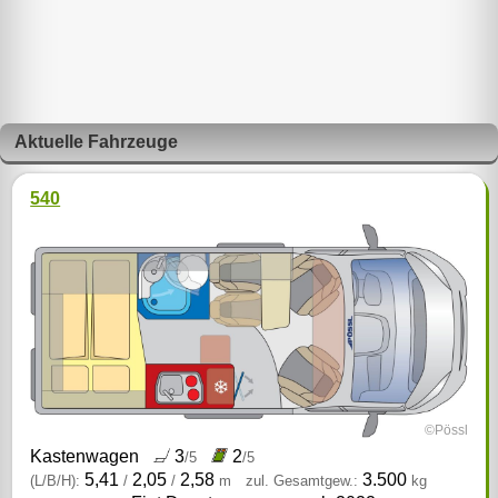
Aktuelle Fahrzeuge
540
©Pössl
Kastenwagen
3
2
/5
/5
5,41
2,05
2,58
3.500
(L/B/H):
/
/
m
zul. Gesamtgew.:
kg