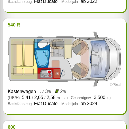
Fiat Ducato
ab 2022
Basisfahrzeug:
Modelljahr:
540 R
©Pössl
Kastenwagen
3
2
/5
/5
5,41
2,05
2,58
3.500
(L/B/H):
/
/
m
zul. Gesamtgew.:
kg
Fiat Ducato
ab 2024
Basisfahrzeug:
Modelljahr:
600