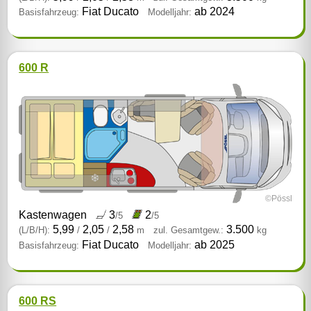
Fiat Ducato
ab 2024
Basisfahrzeug:
Modelljahr:
600 R
©Pössl
Kastenwagen
3
2
/5
/5
5,99
2,05
2,58
3.500
(L/B/H):
/
/
m
zul. Gesamtgew.:
kg
Fiat Ducato
ab 2025
Basisfahrzeug:
Modelljahr:
600 RS