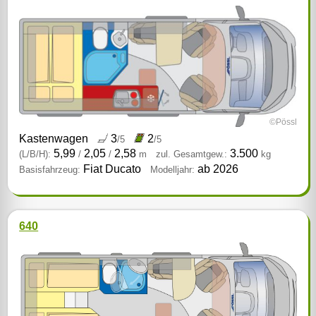
©Pössl
Kastenwagen
3
2
/5
/5
5,99
2,05
2,58
3.500
(L/B/H):
/
/
m
zul. Gesamtgew.:
kg
Fiat Ducato
ab 2026
Basisfahrzeug:
Modelljahr:
640