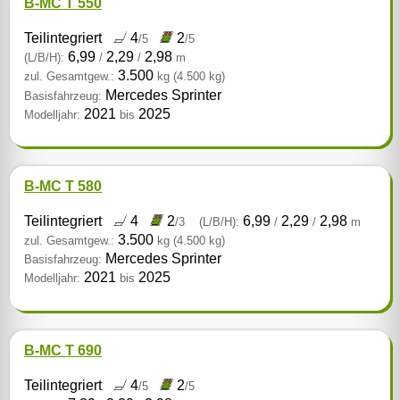
B-MC T 550
Teilintegriert
4
2
/5
/5
6,99
2,29
2,98
(L/B/H):
/
/
m
3.500
zul. Gesamtgew.:
kg
(4.500 kg)
Mercedes Sprinter
Basisfahrzeug:
2021
2025
Modelljahr:
bis
B-MC T 580
Teilintegriert
4
2
6,99
2,29
2,98
/3
(L/B/H):
/
/
m
3.500
zul. Gesamtgew.:
kg
(4.500 kg)
Mercedes Sprinter
Basisfahrzeug:
2021
2025
Modelljahr:
bis
B-MC T 690
Teilintegriert
4
2
/5
/5