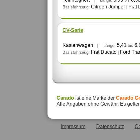
|
Länge:
bis
Citroen Jumper
Fiat 
Basisfahrzeug:
|
CV-Serie
Kastenwagen
5,41
6,
|
Länge:
bis
Fiat Ducato
Ford Tra
Basisfahrzeug:
|
Carado
ist eine Marke der
Carado 
Alle Angaben ohne Gewähr. Es gelten 
Impressum
Datenschutz
Co