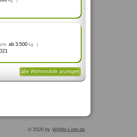
kg
|
ab 3.500
cht:
kg
|
021
alle Wohnmobile anzeigen
© 2026 by
WoMo-Liste.de