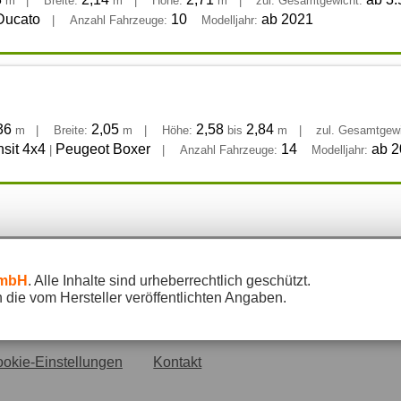
m
|
Breite:
m
|
Höhe:
m
|
zul. Gesamtgewicht:
Ducato
10
ab 2021
|
Anzahl Fahrzeuge:
Modelljahr:
36
2,05
2,58
2,84
m
|
Breite:
m
|
Höhe:
bis
m
|
zul. Gesamtgewi
nsit 4x4
Peugeot Boxer
14
ab 2
|
|
Anzahl Fahrzeuge:
Modelljahr:
GmbH
. Alle Inhalte sind urheberrechtlich geschützt.
die vom Hersteller veröffentlichten Angaben.
okie-Einstellungen
Kontakt