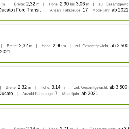
1
2,32
2,90
3,06
m
|
Breite:
m
|
Höhe:
bis
m
|
zul. Gesamtgewic
Ducato
Ford Transit
17
ab 2021
|
|
Anzahl Fahrzeuge:
Modelljahr:
2,32
2,90
ab 3.50
|
Breite:
m
|
Höhe:
m
|
zul. Gesamtgewicht:
 2021
2,32
3,14
ab 3.500
|
Breite:
m
|
Höhe:
m
|
zul. Gesamtgewicht:
Ducato
7
ab 2021
|
Anzahl Fahrzeuge:
Modelljahr:
8
2,14
2,71
ab 3