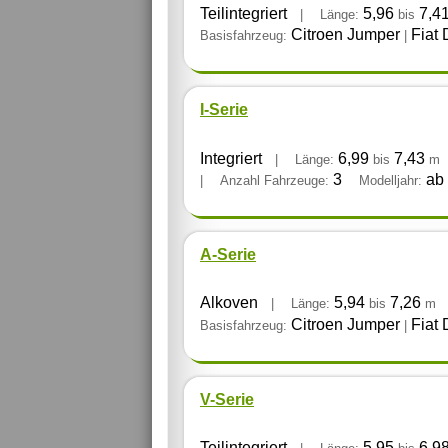
Teilintegriert
5,96
7,4
|
Länge:
bis
Citroen Jumper
Fiat 
Basisfahrzeug:
|
I-Serie
Integriert
6,99
7,43
|
Länge:
bis
m
3
ab
|
Anzahl Fahrzeuge:
Modelljahr:
A-Serie
Alkoven
5,94
7,26
|
Länge:
bis
m
Citroen Jumper
Fiat 
Basisfahrzeug:
|
V-Serie
Teilintegriert
5,95
6,9