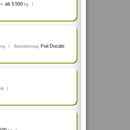
ab 3.500
ht:
kg
|
0
Fiat Ducato
kg
|
Basisfahrzeug:
kg
|
.500