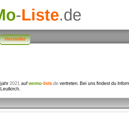
Mo
-
Liste
.de
Hersteller
ljahr
2021
auf
womo
-
liste
.de
vertreten. Bei uns findest du Info
Leutkirch.