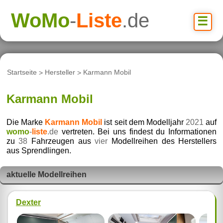
WoMo
-
Liste
.de
☰
Startseite
>
Hersteller
>
Karmann Mobil
Karmann Mobil
Die Marke
Karmann Mobil
ist seit dem Modelljahr
2021
auf
womo
-
liste
.de
vertreten. Bei uns findest du Informationen
zu
38
Fahrzeugen aus
vier
Modellreihen des Herstellers
aus Sprendlingen.
aktuelle Modellreihen
Dexter