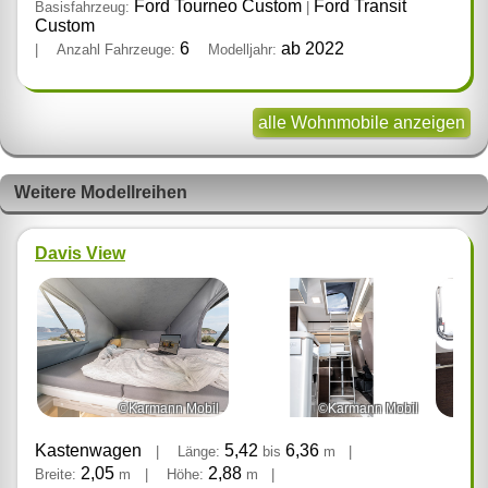
Ford Tourneo Custom
Ford Transit
Basisfahrzeug:
|
Custom
6
ab 2022
|
Anzahl Fahrzeuge:
Modelljahr:
alle Wohnmobile anzeigen
Weitere Modellreihen
Davis View
©Karmann Mobil
©Karmann Mobil
Kastenwagen
5,42
6,36
|
Länge:
bis
m
|
2,05
2,88
Breite:
m
|
Höhe:
m
|