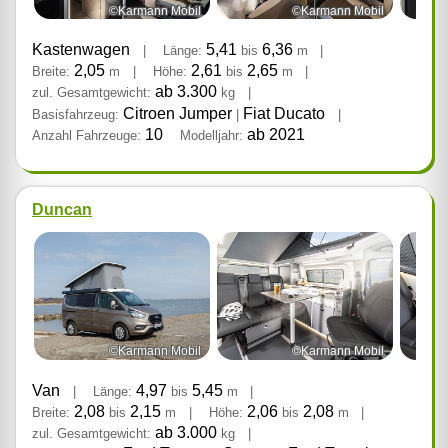
©Karmann Mobil
©Karmann Mobil
Kastenwagen
5,41
6,36
|
Länge:
bis
m
|
2,05
2,61
2,65
Breite:
m
|
Höhe:
bis
m
|
ab 3.300
zul. Gesamtgewicht:
kg
|
Citroen Jumper
Fiat Ducato
Basisfahrzeug:
|
|
10
ab 2021
Anzahl Fahrzeuge:
Modelljahr:
Duncan
©Karmann Mobil
©Karmann Mobil
Van
4,97
5,45
|
Länge:
bis
m
|
2,08
2,15
2,06
2,08
Breite:
bis
m
|
Höhe:
bis
m
|
ab 3.000
zul. Gesamtgewicht:
kg
|