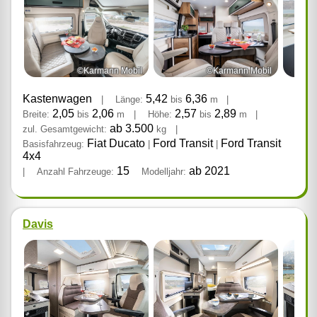
©Karmann Mobil
©Karmann Mobil
Kastenwagen
5,42
6,36
|
Länge:
bis
m
|
2,05
2,06
2,57
2,89
Breite:
bis
m
|
Höhe:
bis
m
|
ab 3.500
zul. Gesamtgewicht:
kg
|
Fiat Ducato
Ford Transit
Ford Transit
Basisfahrzeug:
|
|
4x4
15
ab 2021
|
Anzahl Fahrzeuge:
Modelljahr:
Davis