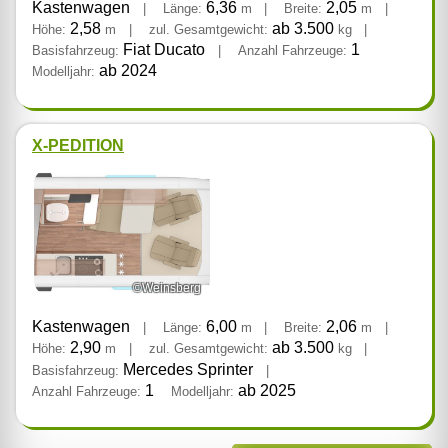
Kastenwagen
6,36
2,05
|
Länge:
m
|
Breite:
m
|
2,58
ab 3.500
Höhe:
m
|
zul. Gesamtgewicht:
kg
|
Fiat Ducato
1
Basisfahrzeug:
|
Anzahl Fahrzeuge:
ab 2024
Modelljahr:
X-PEDITION
©Weinsberg
Kastenwagen
6,00
2,06
|
Länge:
m
|
Breite:
m
|
2,90
ab 3.500
Höhe:
m
|
zul. Gesamtgewicht:
kg
|
Mercedes Sprinter
Basisfahrzeug:
|
1
ab 2025
Anzahl Fahrzeuge:
Modelljahr: