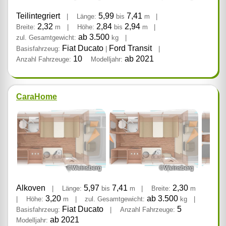
Teilintegriert
5,99
7,41
|
Länge:
bis
m
|
2,32
2,84
2,94
Breite:
m
|
Höhe:
bis
m
|
ab 3.500
zul. Gesamtgewicht:
kg
|
Fiat Ducato
Ford Transit
Basisfahrzeug:
|
|
10
ab 2021
Anzahl Fahrzeuge:
Modelljahr:
CaraHome
©Weinsberg
©Weinsberg
Alkoven
5,97
7,41
2,30
|
Länge:
bis
m
|
Breite:
m
3,20
ab 3.500
|
Höhe:
m
|
zul. Gesamtgewicht:
kg
|
Fiat Ducato
5
Basisfahrzeug:
|
Anzahl Fahrzeuge:
ab 2021
Modelljahr: