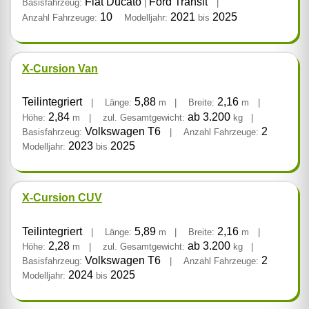
Fiat Ducato
Ford Transit
Basisfahrzeug:
|
|
10
2021
2025
Anzahl Fahrzeuge:
Modelljahr:
bis
X-Cursion Van
Teilintegriert
5,88
2,16
|
Länge:
m
|
Breite:
m
|
2,84
ab 3.200
Höhe:
m
|
zul. Gesamtgewicht:
kg
|
Volkswagen T6
2
Basisfahrzeug:
|
Anzahl Fahrzeuge:
2023
2025
Modelljahr:
bis
X-Cursion CUV
Teilintegriert
5,89
2,16
|
Länge:
m
|
Breite:
m
|
2,28
ab 3.200
Höhe:
m
|
zul. Gesamtgewicht:
kg
|
Volkswagen T6
2
Basisfahrzeug:
|
Anzahl Fahrzeuge:
2024
2025
Modelljahr:
bis