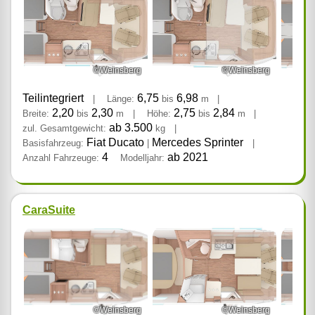
©Weinsberg
©Weinsberg
Teilintegriert
6,75
6,98
|
Länge:
bis
m
|
2,20
2,30
2,75
2,84
Breite:
bis
m
|
Höhe:
bis
m
|
ab 3.500
zul. Gesamtgewicht:
kg
|
Fiat Ducato
Mercedes Sprinter
Basisfahrzeug:
|
|
4
ab 2021
Anzahl Fahrzeuge:
Modelljahr:
CaraSuite
©Weinsberg
©Weinsberg