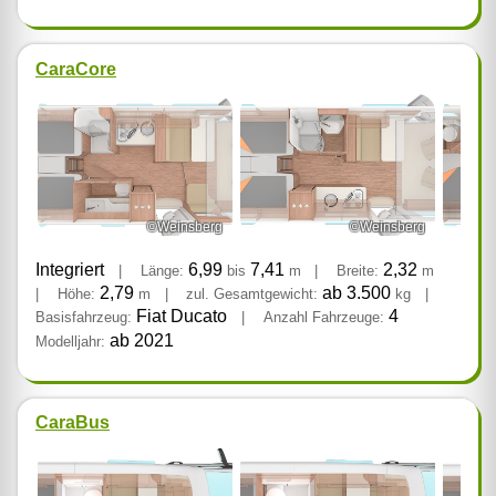
CaraCore
©Weinsberg
©Weinsberg
Integriert
6,99
7,41
2,32
|
Länge:
bis
m
|
Breite:
m
2,79
ab 3.500
|
Höhe:
m
|
zul. Gesamtgewicht:
kg
|
Fiat Ducato
4
Basisfahrzeug:
|
Anzahl Fahrzeuge:
ab 2021
Modelljahr:
CaraBus