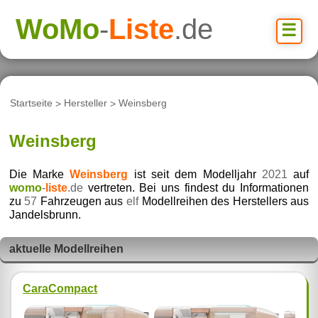
WoMo
-
Liste
.de
☰
Startseite
>
Hersteller
>
Weinsberg
Weinsberg
Die Marke
Weinsberg
ist seit dem Modelljahr
2021
auf
womo
-
liste
.de
vertreten. Bei uns findest du Informationen
zu
57
Fahrzeugen aus
elf
Modellreihen des Herstellers aus
Jandelsbrunn.
aktuelle Modellreihen
CaraCompact