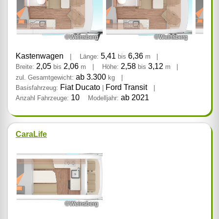
©Weinsberg
©Weinsberg
Kastenwagen
5,41
6,36
|
Länge:
bis
m
|
2,05
2,06
2,58
3,12
Breite:
bis
m
|
Höhe:
bis
m
|
ab 3.300
zul. Gesamtgewicht:
kg
|
Fiat Ducato
Ford Transit
Basisfahrzeug:
|
|
10
ab 2021
Anzahl Fahrzeuge:
Modelljahr:
CaraLife
©Weinsberg