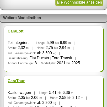
alle Wohnmobile anzeigen
Weitere Modellreihen
CaraLoft
Teilintegriert
5,99
6,99
|
Länge:
bis
m
|
2,32
2,75
2,94
Breite:
m
|
Höhe:
bis
m
|
ab 3.500
zul. Gesamtgewicht:
kg
|
Fiat Ducato
Ford Transit
Basisfahrzeug:
|
|
8
2021
2025
Anzahl Fahrzeuge:
Modelljahr:
bis
CaraTour
Kastenwagen
5,41
6,36
|
Länge:
bis
m
|
2,05
2,06
2,58
3,12
Breite:
bis
m
|
Höhe:
bis
m
|
ab 3.300
zul. Gesamtgewicht:
kg
|