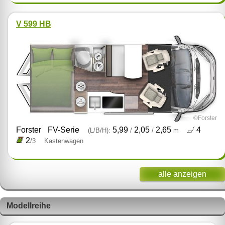
V 599 HB
©Forster
Forster
FV-Serie
5,99
2,05
2,65
4
(L/B/H):
/
/
m
2
/3
Kastenwagen
alle anzeigen
Modellreihe