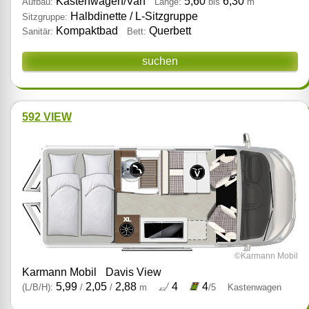
Kastenwagen/Van
5,60
6,30
Aufbau:
Länge:
bis
m
Halbdinette / L‑Sitzgruppe
Sitzgruppe:
Kompaktbad
Querbett
Sanitär:
Bett:
suchen
592 VIEW
©Karmann Mobil
Karmann Mobil
Davis View
5,99
2,05
2,88
4
4
(L/B/H):
/
/
m
/5
Kastenwagen