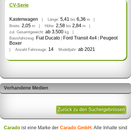
CV-Serie
Kastenwagen
5,41
6,36
|
Länge:
bis
m
|
2,05
2,58
2,84
Breite:
m
|
Höhe:
bis
m
|
ab 3.500
zul. Gesamtgewicht:
kg
|
Fiat Ducato
Ford Transit 4x4
Peugeot
Basisfahrzeug:
|
|
Boxer
14
ab 2021
|
Anzahl Fahrzeuge:
Modelljahr:
Vorhandene Medien
Zurück zu den Suchergebnissen
Carado
ist eine Marke der
Carado GmbH
. Alle Inhalte sind