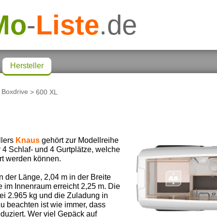
Mo
-
Liste
.de
Hersteller
>
Boxdrive
> 600 XL
llers
Knaus
gehört zur Modellreihe
r 4 Schlaf- und 4 Gurtplätze, welche
ert werden können.
der Länge, 2,04 m in der Breite
 im Innenraum erreicht 2,25 m. Die
ei 2.965 kg und die Zuladung in
Zu beachten ist wie immer, dass
duziert. Wer viel Gepäck auf