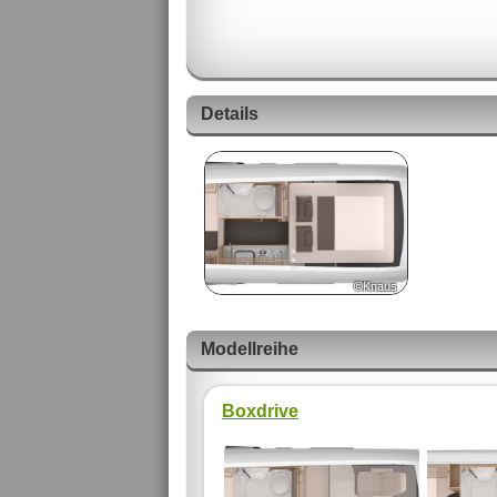
Details
©Knaus
Modellreihe
Boxdrive