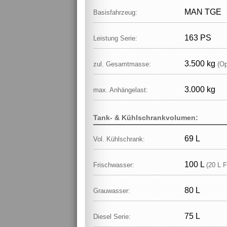
MAN TGE
Basisfahrzeug:
163 PS
Leistung Serie:
3.500 kg
zul. Gesamtmasse:
(Op
3.000 kg
max. Anhängelast:
Tank- & Kühlschrankvolumen:
69 L
Vol. Kühlschrank:
100 L
Frischwasser:
(20 L F
80 L
Grauwasser:
75 L
Diesel Serie: