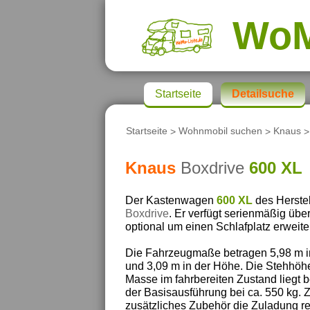
Wo
Startseite
Detailsuche
Startseite
>
Wohnmobil suchen
>
Knaus
Knaus
Boxdrive
600 XL
Der Kastenwagen
600 XL
des Herste
Boxdrive
. Er verfügt serienmäßig übe
optional um einen Schlafplatz erweit
Die Fahrzeugmaße betragen 5,98 m in 
und 3,09 m in der Höhe. Die Stehhöhe
Masse im fahrbereiten Zustand liegt b
der Basisausführung bei ca. 550 kg. 
zusätzliches Zubehör die Zuladung re