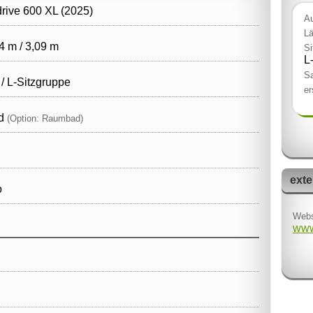
rive 600 XL (2025)
Au
Lä
4 m / 3,09 m
Si
L
Sa
 / L‑Sitzgruppe
er
ad
(Option: Raumbad)
exte
o
Webs
www