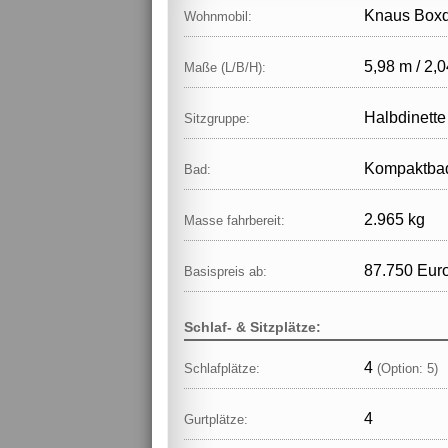
Knaus Boxd
Wohnmobil:
5,98 m / 2,0
Maße (L/B/H):
Halbdinette
Sitzgruppe:
Kompaktb
Bad:
2.965 kg
Masse fahrbereit:
87.750 Eur
Basispreis ab:
Schlaf- & Sitzplätze:
4
Schlafplätze:
(Option: 5)
4
Gurtplätze: