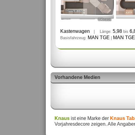
©Knaus
Kastenwagen
5,98
6,
|
Länge:
bis
MAN TGE
MAN TGE
Basisfahrzeug:
|
Vorhandene Medien
Knaus
ist eine Marke der
Knaus Tab
Vorjahresdecore zeigen. Alle Angaben