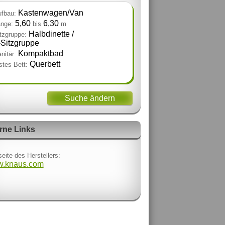
Kastenwagen/Van
fbau:
5,60
6,30
nge:
bis
m
Halbdinette /
tzgruppe:
‑Sitzgruppe
Kompaktbad
nitär:
Querbett
stes Bett:
Suche ändern
rne Links
eite des Herstellers:
.knaus.com