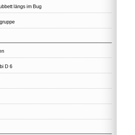
ubbett längs im Bug
gruppe
en
i D 6