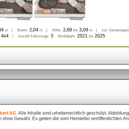
©Knaus
©Knaus
84
2,04
2,68
3,09
m
|
Breite:
m
|
Höhe:
bis
m
|
zul. Gesamtgewi
 4x4
3
2021
2025
|
Anzahl Fahrzeuge:
Modelljahr:
bis
bert AG
. Alle Inhalte sind urheberrechtlich geschützt. Abbild
 ohne Gewähr. Es gelten die vom Hersteller veröffentlichten A