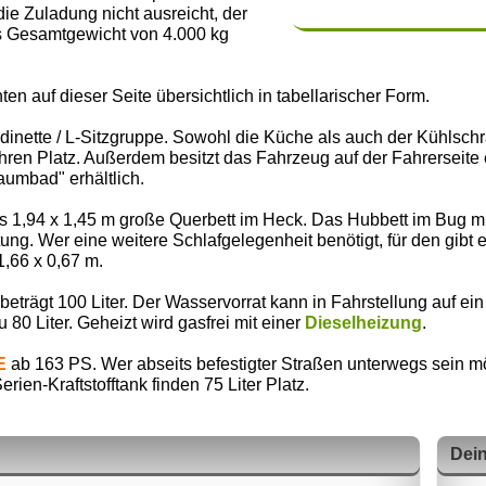
 Zuladung nicht ausreicht, der
s Gesamtgewicht von 4.000 kg
ten auf dieser Seite übersichtlich in tabellarischer Form.
bdinette / L-Sitzgruppe. Sowohl die Küche als auch der Kühls
e ihren Platz. Außerdem besitzt das Fahrzeug auf der Fahrersei
aumbad" erhältlich.
s 1,94 x 1,45 m große Querbett im Heck. Das Hubbett im Bug mi
tung. Wer eine weitere Schlafgelegenheit benötigt, für den gib
1,66 x 0,67 m.
trägt 100 Liter. Der Wasservorrat kann in Fahrstellung auf ein
80 Liter. Geheizt wird gasfrei mit einer
Dieselheizung
.
E
ab 163 PS. Wer abseits befestigter Straßen unterwegs sein 
erien-Kraftstofftank finden 75 Liter Platz.
Dein