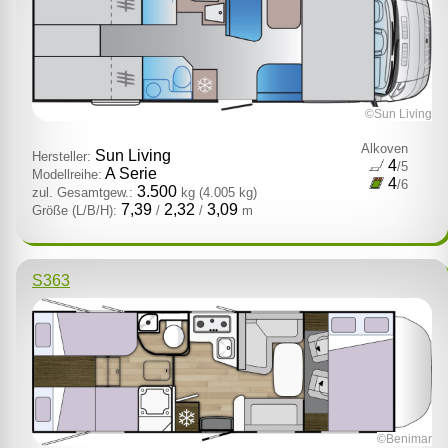
©Sun Living
Alkoven
Sun Living
Hersteller:
4
/5
A Serie
Modellreihe:
4
/6
3.500
zul. Gesamtgew.:
kg
(4.005 kg)
7,39
2,32
3,09
Größe (L/B/H):
/
/
m
S363
©Benimar