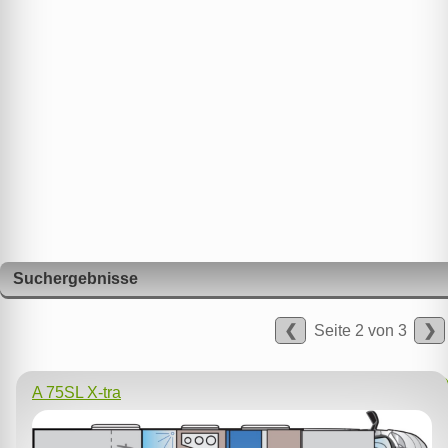
Suchergebnisse
❮
Seite 2 von 3
❯
A 75SL X-tra