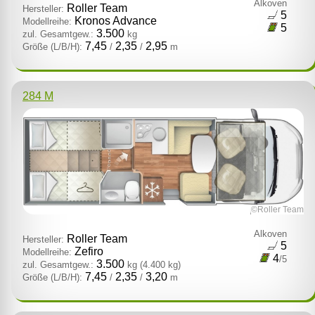
Alkoven
Roller Team
Hersteller:
5
Kronos Advance
Modellreihe:
5
3.500
zul. Gesamtgew.:
kg
7,45
2,35
2,95
Größe (L/B/H):
/
/
m
284 M
©Roller Team
Alkoven
Roller Team
Hersteller:
5
Zefiro
Modellreihe:
4
/5
3.500
zul. Gesamtgew.:
kg
(4.400 kg)
7,45
2,35
3,20
Größe (L/B/H):
/
/
m