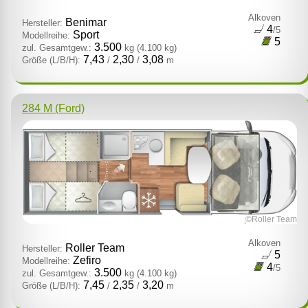
Alkoven
Benimar
Hersteller:
4
/5
Sport
Modellreihe:
5
3.500
zul. Gesamtgew.:
kg
(4.100 kg)
7,43
2,30
3,08
Größe (L/B/H):
/
/
m
284 M (Ford)
©Roller Team
Alkoven
Roller Team
Hersteller:
5
Zefiro
Modellreihe:
4
/5
3.500
zul. Gesamtgew.:
kg
(4.100 kg)
7,45
2,35
3,20
Größe (L/B/H):
/
/
m