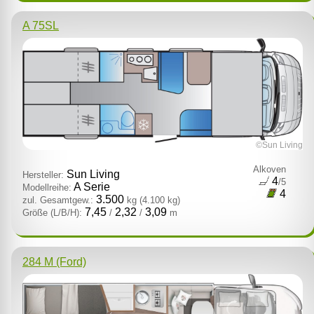
A 75SL
©Sun Living
Alkoven
Sun Living
Hersteller:
4
/5
A Serie
Modellreihe:
4
3.500
zul. Gesamtgew.:
kg
(4.100 kg)
7,45
2,32
3,09
Größe (L/B/H):
/
/
m
284 M (Ford)