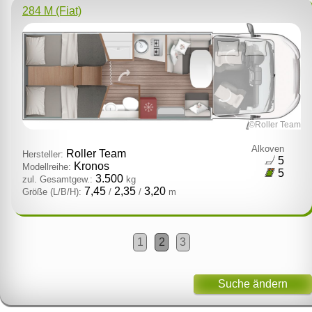
284 M (Fiat)
©Roller Team
Alkoven
Roller Team
Hersteller:
5
Kronos
Modellreihe:
5
3.500
zul. Gesamtgew.:
kg
7,45
2,35
3,20
Größe (L/B/H):
/
/
m
1
2
3
Suche ändern