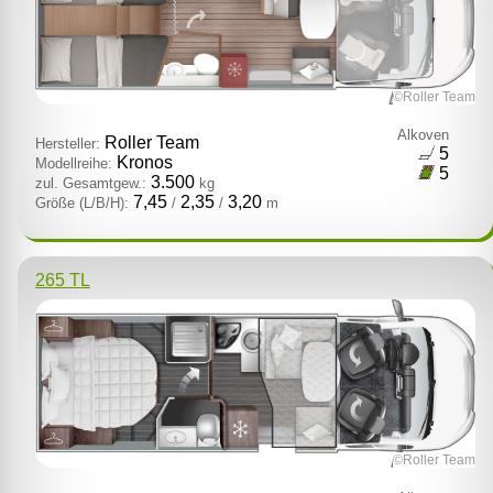
©Roller Team
Alkoven
Roller Team
Hersteller:
5
Kronos
Modellreihe:
5
3.500
zul. Gesamtgew.:
kg
7,45
2,35
3,20
Größe (L/B/H):
/
/
m
265 TL
©Roller Team