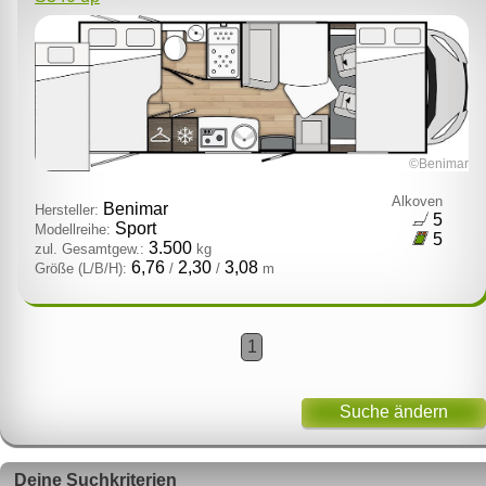
©Benimar
Alkoven
Benimar
Hersteller:
5
Sport
Modellreihe:
5
3.500
zul. Gesamtgew.:
kg
6,76
2,30
3,08
Größe (L/B/H):
/
/
m
1
Suche ändern
Deine Suchkriterien