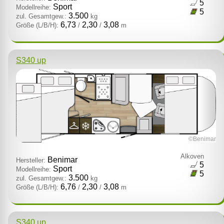
5
Sport
Modellreihe:
5
3.500
zul. Gesamtgew.:
kg
6,73
2,30
3,08
Größe (L/B/H):
/
/
m
S340 up
©Benimar
Alkoven
Benimar
Hersteller:
5
Sport
Modellreihe:
5
3.500
zul. Gesamtgew.:
kg
6,76
2,30
3,08
Größe (L/B/H):
/
/
m
S340 up