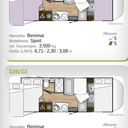
©Benimar
Alkoven
Benimar
Hersteller:
5
Sport
Modellreihe:
5
3.500
zul. Gesamtgew.:
kg
6,71
2,30
3,08
Größe (L/B/H):
/
/
m
S340 ES
©Benimar
Alkoven
Benimar
Hersteller: