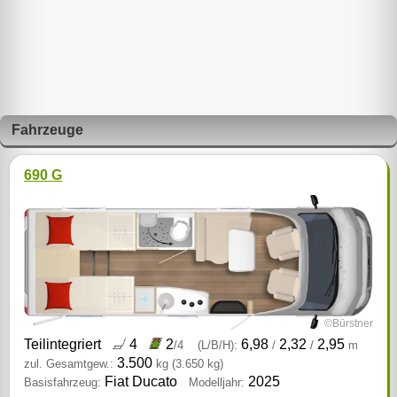
Fahrzeuge
690 G
©Bürstner
Teilintegriert
4
2
6,98
2,32
2,95
/4
(L/B/H):
/
/
m
3.500
zul. Gesamtgew.:
kg
(3.650 kg)
Fiat Ducato
2025
Basisfahrzeug:
Modelljahr: