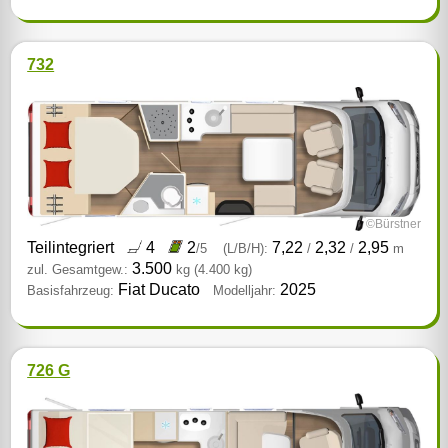
732
©Bürstner
Teilintegriert
4
2
7,22
2,32
2,95
/5
(L/B/H):
/
/
m
3.500
zul. Gesamtgew.:
kg
(4.400 kg)
Fiat Ducato
2025
Basisfahrzeug:
Modelljahr:
726 G