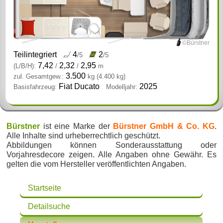
©Bürstner
Teilintegriert
4
2
/5
/5
7,42
2,32
2,95
(L/B/H):
/
/
m
3.500
zul. Gesamtgew.:
kg
(4.400 kg)
Fiat Ducato
2025
Basisfahrzeug:
Modelljahr:
Bürstner
ist eine Marke der
Bürstner GmbH & Co. KG
.
Alle Inhalte sind urheberrechtlich geschützt.
Abbildungen können Sonderausstattung oder
Vorjahresdecore zeigen. Alle Angaben ohne Gewähr. Es
gelten die vom Hersteller veröffentlichten Angaben.
Startseite
Detailsuche