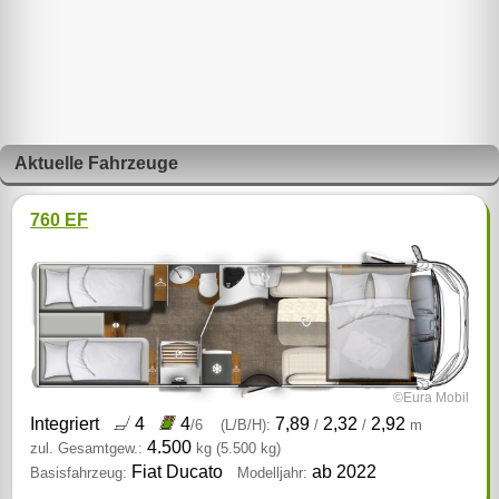
Aktuelle Fahrzeuge
760 EF
©Eura Mobil
Integriert
4
4
7,89
2,32
2,92
/6
(L/B/H):
/
/
m
4.500
zul. Gesamtgew.:
kg
(5.500 kg)
Fiat Ducato
ab 2022
Basisfahrzeug:
Modelljahr: