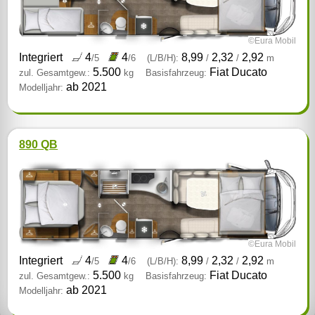
©Eura Mobil
Integriert
4
4
8,99
2,32
2,92
/5
/6
(L/B/H):
/
/
m
5.500
Fiat Ducato
zul. Gesamtgew.:
kg
Basisfahrzeug:
ab 2021
Modelljahr:
890 QB
©Eura Mobil
Integriert
4
4
8,99
2,32
2,92
/5
/6
(L/B/H):
/
/
m
5.500
Fiat Ducato
zul. Gesamtgew.:
kg
Basisfahrzeug:
ab 2021
Modelljahr: