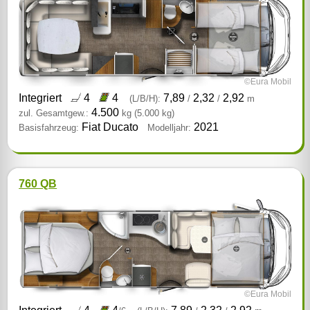
©Eura Mobil
Integriert
4
4
7,89
2,32
2,92
(L/B/H):
/
/
m
4.500
zul. Gesamtgew.:
kg
(5.000 kg)
Fiat Ducato
2021
Basisfahrzeug:
Modelljahr:
760 QB
©Eura Mobil