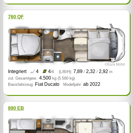
760 QF
©Eura Mobil
Integriert
4
4
7,89
2,32
2,92
/6
(L/B/H):
/
/
m
4.500
zul. Gesamtgew.:
kg
(5.500 kg)
Fiat Ducato
ab 2022
Basisfahrzeug:
Modelljahr:
890 EB