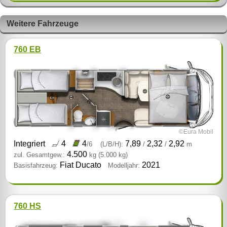
Weitere Fahrzeuge
760 EB
©Eura Mobil
Integriert
4
4
7,89
2,32
2,92
/6
(L/B/H):
/
/
m
4.500
zul. Gesamtgew.:
kg
(5.000 kg)
Fiat Ducato
2021
Basisfahrzeug:
Modelljahr:
760 HS