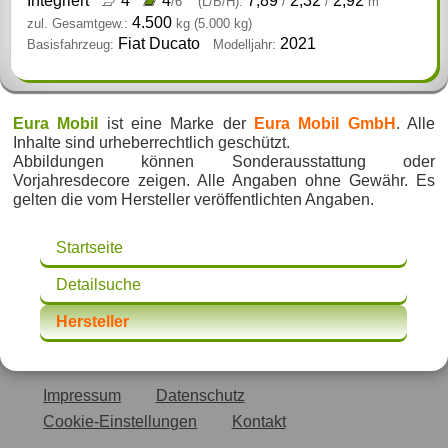
Integriert
4
4
7,89
2,32
2,92
/6
(L/B/H):
/
/
m
4.500
zul. Gesamtgew.:
kg
(5.000 kg)
Fiat Ducato
2021
Basisfahrzeug:
Modelljahr:
Eura Mobil
ist eine Marke der
Eura Mobil GmbH
. Alle
Inhalte sind urheberrechtlich geschützt.
Abbildungen können Sonderausstattung oder
Vorjahresdecore zeigen. Alle Angaben ohne Gewähr. Es
gelten die vom Hersteller veröffentlichten Angaben.
Startseite
Detailsuche
Hersteller
Impressum
Datenschutz
Cookie-Einstellungen
Kontakt