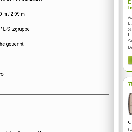
D
f
0 m / 2,99 m
Au
Lä
 / L‑Sitzgruppe
Si
L
Sa
e getrennt
Be
ro
7
C
(L