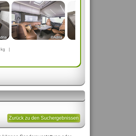
dria
©Adria
©Adria
0
kg
|
Zurück zu den Suchergebnissen