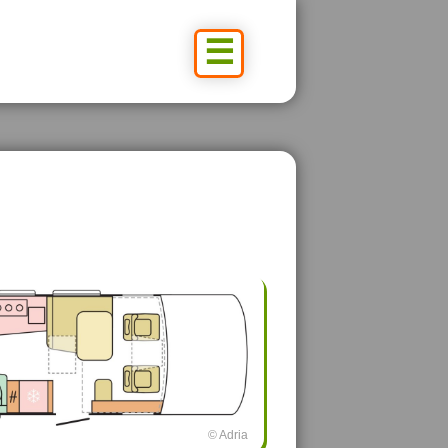
☰
© Adria