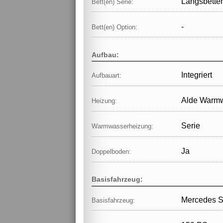
Längsbetten
Bett(en) Serie:
-
Bett(en) Option:
Aufbau:
Integriert
Aufbauart:
Alde Warm
Heizung:
Serie
Warmwasserheizung:
Ja
Doppelboden:
Basisfahrzeug:
Mercedes S
Basisfahrzeug: