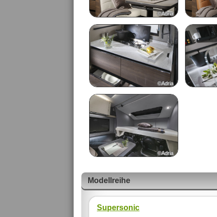
©Adria
©Adria
©Adria
Modellreihe
Supersonic