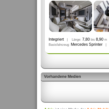
©Adria
Integriert
7,80
8,90
|
Länge:
bis
m
Mercedes Sprinter
Basisfahrzeug:
|
Vorhandene Medien