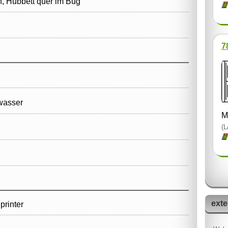
, Hubbett quer im Bug
7
wasser
M
(L
exte
printer