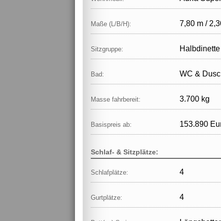
7,80 m / 2,3
Maße (L/B/H):
Halbdinette
Sitzgruppe:
WC & Dusch
Bad:
3.700 kg
Masse fahrbereit:
153.890 Eu
Basispreis ab:
Schlaf- & Sitzplätze:
4
Schlafplätze:
4
Gurtplätze: