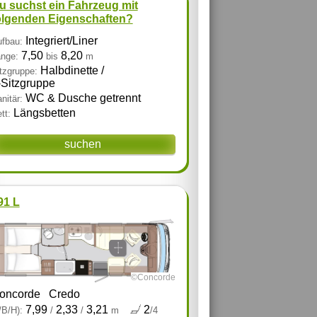
u suchst ein Fahrzeug mit
olgenden Eigenschaften?
Integriert/Liner
fbau:
7,50
8,20
nge:
bis
m
Halbdinette /
tzgruppe:
‑Sitzgruppe
WC & Dusche getrennt
nitär:
Längsbetten
tt:
suchen
91 L
©Concorde
oncorde
Credo
7,99
2,33
3,21
2
/B/H):
/
/
m
/4