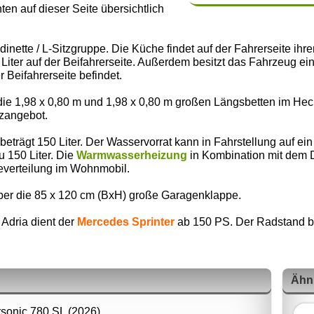
nten auf dieser Seite übersichtlich
dinette / L-Sitzgruppe. Die Küche findet auf der Fahrerseite ih
iter auf der Beifahrerseite. Außerdem besitzt das Fahrzeug e
r Beifahrerseite befindet.
die 1,98 x 0,80 m und 1,98 x 0,80 m großen Längsbetten im He
tzangebot.
trägt 150 Liter. Der Wasservorrat kann in Fahrstellung auf ein
u 150 Liter. Die
Warmwasserheizung
in Kombination mit dem D
erteilung im Wohnmobil.
ber die 85 x 120 cm (BxH) große Garagenklappe.
 Adria dient der
Mercedes Sprinter
ab 150 PS. Der Radstand bet
Ähn
sonic 780 SL (2026)