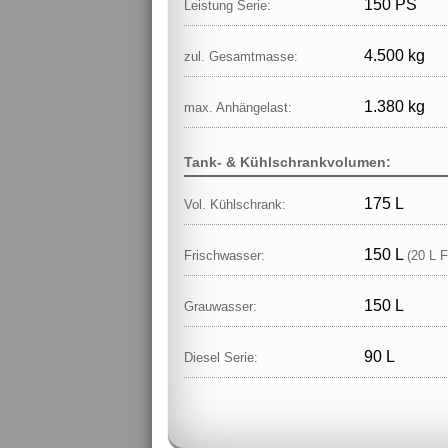
150 PS
Leistung Serie:
4.500 kg
zul. Gesamtmasse:
1.380 kg
max. Anhängelast:
Tank- & Kühlschrankvolumen:
175 L
Vol. Kühlschrank:
150 L
Frischwasser:
(20 L F
150 L
Grauwasser:
90 L
Diesel Serie: