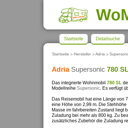
Wo
Startseite
Detailsuche
Startseite
>
Hersteller
>
Adria
>
Supersoni
Adria
Supersonic
780 S
Das integrierte Wohnmobil
780 SL
de
Modellreihe
Supersonic
. Es verfügt ü
Das Reisemobil hat eine Länge von 7,
eine Höhe von 2,99 m. Die Stehhöhe 
Masse im fahrbereiten Zustand liegt 
Zuladung bei mehr als 800 kg. Zu bea
zusätzliches Zubehör die Zuladung re