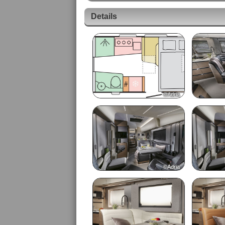
Details
©Adria
©Adria