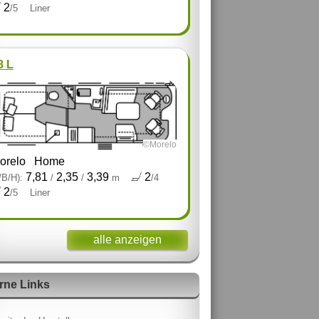
2
/5
Liner
8 L
©Morelo
orelo
Home
7,81
2,35
3,39
2
/B/H):
/
/
m
/4
2
/5
Liner
alle anzeigen
rne Links