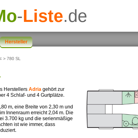
Mo
-
Liste
.de
Hersteller
c
> 780 SL
L
s Herstellers
Adria
gehört zur
ber 4 Schlaf- und 4 Gurtplätze.
80 m, eine Breite von 2,30 m und
im Innenraum erreicht 2,04 m. Die
bei 3.700 kg und die serienmäßige
chten ist wie immer, dass
duziert.