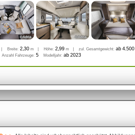
©Adria
©Adria
©A
2,30
2,99
ab 4.50
|
Breite:
m
|
Höhe:
m
|
zul. Gesamtgewicht:
5
ab 2023
Anzahl Fahrzeuge:
Modelljahr: