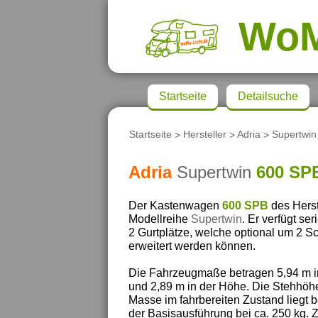
Wo
Startseite
Detailsuche
Startseite
>
Hersteller
>
Adria
>
Supertwin
Adria
Supertwin
600 SP
Der Kastenwagen
600 SPB
des Herst
Modellreihe
Supertwin
. Er verfügt se
2 Gurtplätze, welche optional um 2 Sc
erweitert werden können.
Die Fahrzeugmaße betragen 5,94 m in 
und 2,89 m in der Höhe. Die Stehhöhe
Masse im fahrbereiten Zustand liegt b
der Basisausführung bei ca. 250 kg. 