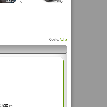
©Adria
©Adria
Quelle:
Adria
3.500
kg
|