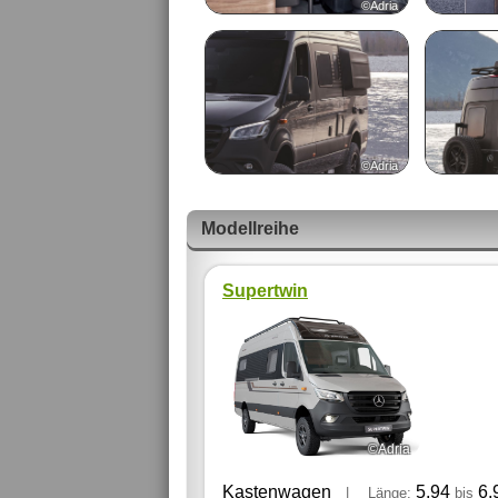
©Adria
©Adria
Modellreihe
Supertwin
©Adria
Kastenwagen
5,94
6,
|
Länge:
bis