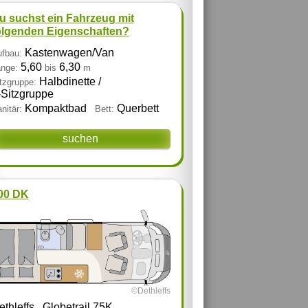
u suchst ein Fahrzeug mit
olgenden Eigenschaften?
Kastenwagen/Van
fbau:
5,60
6,30
nge:
bis
m
Halbdinette /
tzgruppe:
‑Sitzgruppe
Kompaktbad
Querbett
nitär:
Bett:
suchen
00 DK
©Dethleffs
ethleffs
Globetrail 75K