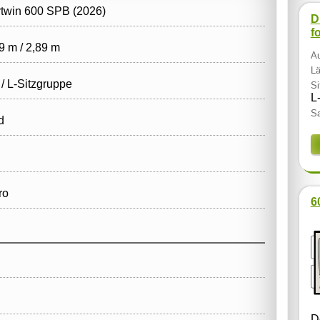
rtwin 600 SPB (2026)
D
f
9 m / 2,89 m
Au
Lä
 / L‑Sitzgruppe
Si
L
Sa
d
ro
6
D