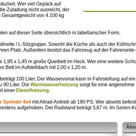
duziert. Wer viel Gepäck auf
 Zuladung nicht ausreicht, der
s Gesamtgewicht von 4.100 kg
ten auf dieser Seite übersichtlich in tabellarischer Form.
bdinette / L-Sitzgruppe. Sowohl die Küche als auch der Kühls
e ihren Platz. Außerdem besitzt das Fahrzeug auf der Fahrersei
 1,95 x 1,45 m große Querbett im Heck. Wer eine weitere Schlaf
 Bett im Aufstelldach mit 2,00 x 1,20 m.
trägt 100 Liter. Der Wasservorrat kann in Fahrstellung auf ein
 90 Liter. Die
Warmwasserheizung
sorgt für eine angenehme
it einer
Dieselheizung
.
 Sprinter 4x4
mit Allrad-Antrieb ab 190 PS. Wer abseits befes
stens aufgehoben. Der Radstand beträgt 3,67 m. Im Serien-Kraft
Ähn