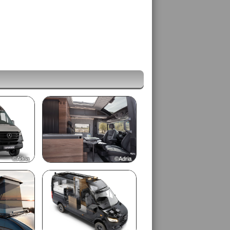
©Adria
©Adria