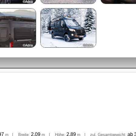
©Adria
©Adria
©Adria
©Adria
97
2,09
2,89
ab 
m
|
Breite:
m
|
Höhe:
m
|
zul. Gesamtgewicht: