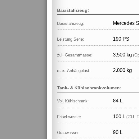
Basisfahrzeug:
Mercedes Sp
Basisfahrzeug:
190 PS
Leistung Serie:
3.500 kg
zul. Gesamtmasse:
(Op
2.000 kg
max. Anhängelast:
Tank- & Kühlschrankvolumen:
84 L
Vol. Kühlschrank:
100 L
Frischwasser:
(20 L F
90 L
Grauwasser: