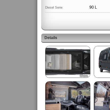
90 L
Diesel Serie:
Details
©Adria