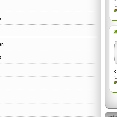
(L
h
6
en
D
K
(L
exte