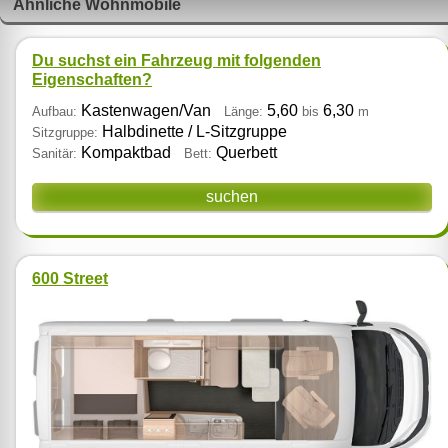
Ähnliche Wohnmobile
Du suchst ein Fahrzeug mit folgenden
Eigenschaften?
Kastenwagen/Van
5,60
6,30
Aufbau:
Länge:
bis
m
Halbdinette / L‑Sitzgruppe
Sitzgruppe:
Kompaktbad
Querbett
Sanitär:
Bett:
suchen
600 Street