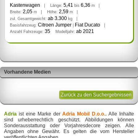
Kastenwagen
5,41
6,36
|
Länge:
bis
m
|
2,05
2,59
Breite:
m
|
Höhe:
m
|
ab 3.300
zul. Gesamtgewicht:
kg
|
Citroen Jumper
Fiat Ducato
Basisfahrzeug:
|
|
35
ab 2021
Anzahl Fahrzeuge:
Modelljahr:
Vorhandene Medien
Zurück zu den Suchergebnissen
Adria
ist eine Marke der
Adria Mobil D.o.o.
. Alle Inhalte
sind urheberrechtlich geschützt. Abbildungen können
Sonderausstattung oder Vorjahresdecore zeigen. Alle
Angaben ohne Gewähr. Es gelten die vom Hersteller
veröffentlichten Angaben.