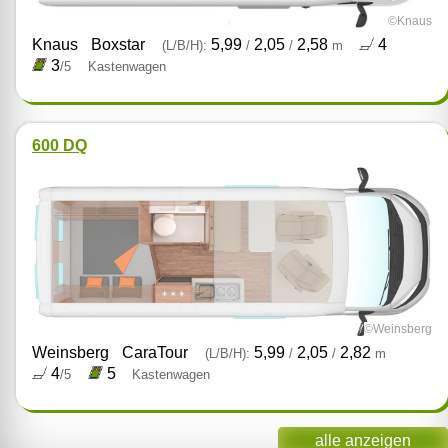
©Knaus
Knaus
Boxstar
5,99
2,05
2,58
4
(L/B/H):
/
/
m
3
/5
Kastenwagen
600 DQ
©Weinsberg
Weinsberg
CaraTour
5,99
2,05
2,82
(L/B/H):
/
/
m
4
5
/5
Kastenwagen
alle anzeigen