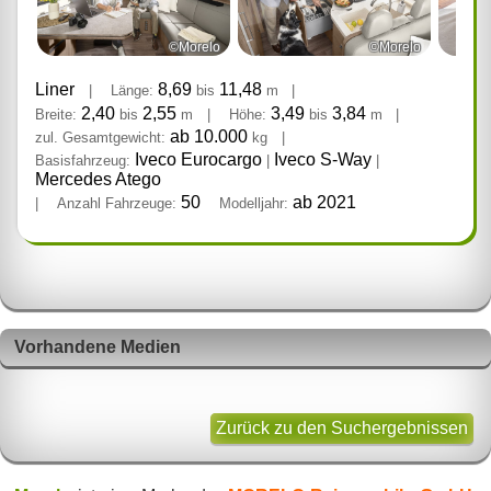
©Morelo
©Morelo
Liner
8,69
11,48
|
Länge:
bis
m
|
2,40
2,55
3,49
3,84
Breite:
bis
m
|
Höhe:
bis
m
|
ab 10.000
zul. Gesamtgewicht:
kg
|
Iveco Eurocargo
Iveco S-Way
Basisfahrzeug:
|
|
Mercedes Atego
50
ab 2021
|
Anzahl Fahrzeuge:
Modelljahr:
Vorhandene Medien
Zurück zu den Suchergebnissen