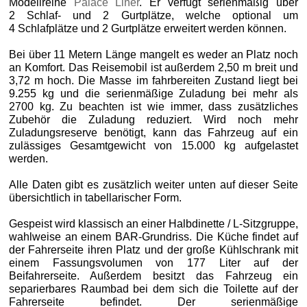
Modellreihe
Palace Liner
. Er verfügt serienmäßig über
2 Schlaf- und 2 Gurtplätze, welche optional um
4 Schlafplätze und 2 Gurtplätze erweitert werden können.
Bei über 11 Metern Länge mangelt es weder an Platz noch
an Komfort. Das Reisemobil ist außerdem 2,50 m breit und
3,72 m hoch. Die Masse im fahrbereiten Zustand liegt bei
9.255 kg und die serienmäßige Zuladung bei mehr als
2700 kg. Zu beachten ist wie immer, dass zusätzliches
Zubehör die Zuladung reduziert. Wird noch mehr
Zuladungsreserve benötigt, kann das Fahrzeug auf ein
zulässiges Gesamtgewicht von 15.000 kg aufgelastet
werden.
Alle Daten gibt es zusätzlich weiter unten auf dieser Seite
übersichtlich in tabellarischer Form.
Gespeist wird klassisch an einer Halbdinette / L-Sitzgruppe,
wahlweise an einem BAR‑Grundriss. Die Küche findet auf
der Fahrerseite ihren Platz und der große Kühlschrank mit
einem Fassungsvolumen von 177 Liter auf der
Beifahrerseite. Außerdem besitzt das Fahrzeug ein
separierbares Raumbad bei dem sich die Toilette auf der
Fahrerseite befindet. Der serienmäßige