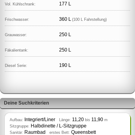
177 L
Vol. Kühlschrank:
360 L
Frischwasser:
(100 L Fahrstellung)
250 L
Grauwasser:
250 L
Fäkalientank:
190 L
Diesel Serie:
Deine Suchkriterien
Integriert/Liner
11,20
11,90
Aufbau:
Länge:
bis
m
Halbdinette / L‑Sitzgruppe
Sitzgruppe:
Raumbad
Queensbett
Sanitär:
erstes Bett: