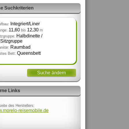
e Suchkriterien
Integriert/Liner
fbau:
11,60
12,30
nge:
bis
m
Halbdinette /
tzgruppe:
‑Sitzgruppe
Raumbad
nitär:
Queensbett
stes Bett:
Suche ändern
rne Links
eite des Herstellers:
.morelo-reisemobile.de