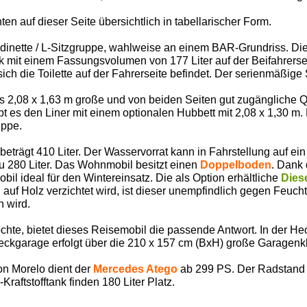
ten auf dieser Seite übersichtlich in tabellarischer Form.
bdinette / L-Sitzgruppe, wahlweise an einem BAR‑Grundriss. Die
k mit einem Fassungsvolumen von 177 Liter auf der Beifahrers
ch die Toilette auf der Fahrerseite befindet. Der serienmäßige
s 2,08 x 1,63 m große und von beiden Seiten gut zugängliche Q
ibt es den Liner mit einem optionalen Hubbett mit 2,08 x 1,30 m
uppe.
trägt 410 Liter. Der Wasservorrat kann in Fahrstellung auf ein
u 280 Liter. Das Wohnmobil besitzt einen
Doppelboden
. Dank
il ideal für den Wintereinsatz. Die als Option erhältliche
Dies
auf Holz verzichtet wird, ist dieser unempfindlich gegen Feucht
 wird.
öchte, bietet dieses Reisemobil die passende Antwort. In der He
ckgarage erfolgt über die 210 x 157 cm (BxH) große Garagenk
on Morelo dient der
Mercedes Atego
ab 299 PS. Der Radstand z
Kraftstofftank finden 180 Liter Platz.