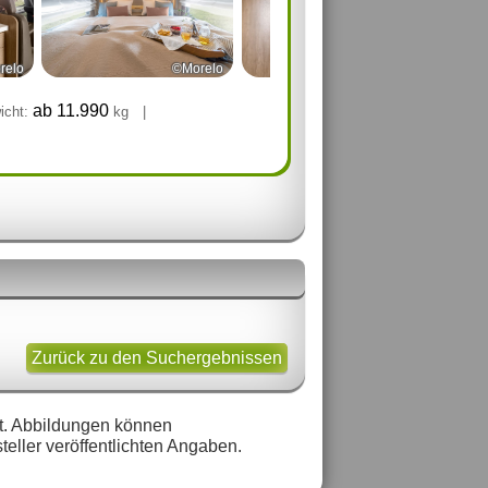
relo
©Morelo
©Morelo
ab 11.990
icht:
kg
|
Zurück zu den Suchergebnissen
tzt. Abbildungen können
eller veröffentlichten Angaben.