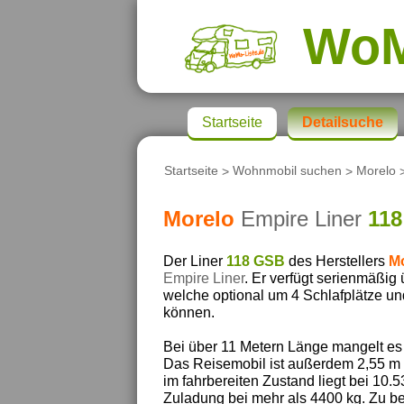
Wo
Startseite
Detailsuche
Startseite
>
Wohnmobil suchen
>
Morelo
Morelo
Empire Liner
11
Der Liner
118 GSB
des Herstellers
M
Empire Liner
. Er verfügt serienmäßig 
welche optional um 4 Schlafplätze un
können.
Bei über 11 Metern Länge mangelt es
Das Reisemobil ist außerdem 2,55 m 
im fahrbereiten Zustand liegt bei 10.
Zuladung bei mehr als 4400 kg. Zu be