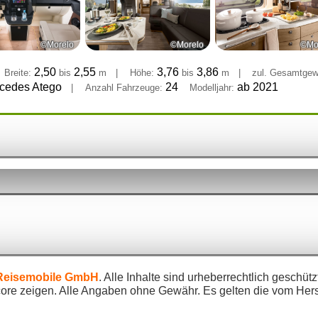
©Morelo
©Morelo
©Mo
2,50
2,55
3,76
3,86
Breite:
bis
m
|
Höhe:
bis
m
|
zul. Gesamtgew
cedes Atego
24
ab 2021
|
Anzahl Fahrzeuge:
Modelljahr:
eisemobile GmbH
. Alle Inhalte sind urheberrechtlich geschü
re zeigen. Alle Angaben ohne Gewähr. Es gelten die vom Herst