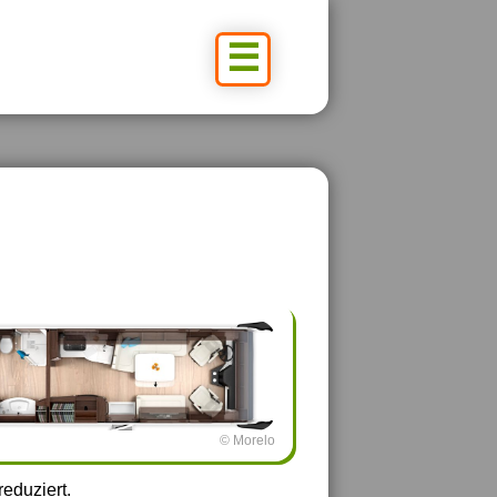
☰
© Morelo
eduziert.