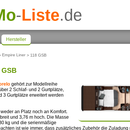
Mo
-
Liste
.de
Hersteller
>
Empire Liner
> 118 GSB
8 GSB
orelo
gehört zur Modellreihe
über 2 Schlaf- und 2 Gurtplätze,
d 3 Gurtplätze erweitert werden
 weder an Platz noch an Komfort.
breit und 3,76 m hoch. Die Masse
530 kg und die serienmäßige
achten ist wie immer, dass zusätzliches Zubehör die Zuladung r