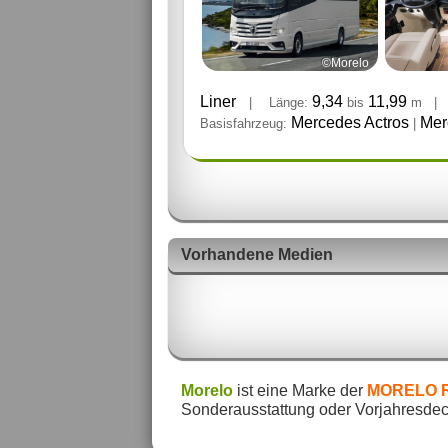
©Morelo
Liner
9,34
11,99
|
Länge:
bis
m
|
Mercedes Actros
Mer
Basisfahrzeug:
|
Vorhandene Medien
Morelo
ist eine Marke der
MORELO R
Sonderausstattung oder Vorjahresdeco