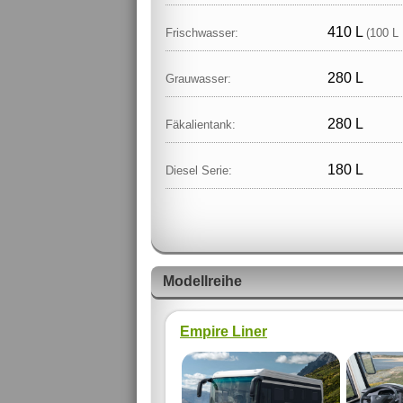
410 L
Frischwasser:
(100 L 
280 L
Grauwasser:
280 L
Fäkalientank:
180 L
Diesel Serie:
Modellreihe
Empire Liner