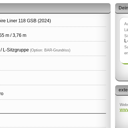
Dein
ire Liner 118 GSB (2024)
Au
Lä
,55 m / 3,76 m
Si
L
Sa
 / L‑Sitzgruppe
(Option: BAR‑Grundriss)
er
exte
ro
Webs
www