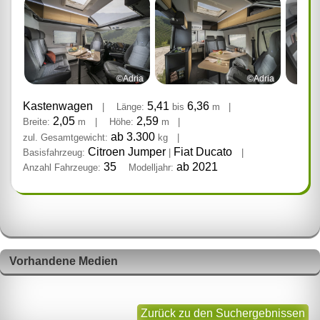
©Adria
©Adria
Kastenwagen
5,41
6,36
|
Länge:
bis
m
|
2,05
2,59
Breite:
m
|
Höhe:
m
|
ab 3.300
zul. Gesamtgewicht:
kg
|
Citroen Jumper
Fiat Ducato
Basisfahrzeug:
|
|
35
ab 2021
Anzahl Fahrzeuge:
Modelljahr:
Vorhandene Medien
Zurück zu den Suchergebnissen