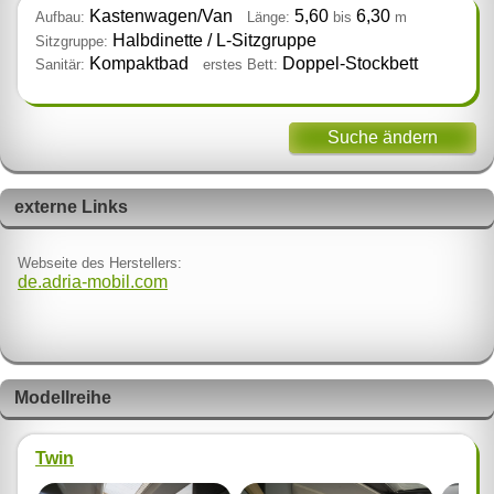
Kastenwagen/Van
5,60
6,30
Aufbau:
Länge:
bis
m
Halbdinette / L‑Sitzgruppe
Sitzgruppe:
Kompaktbad
Doppel‑Stockbett
Sanitär:
erstes Bett:
Suche ändern
externe Links
Webseite des Herstellers:
de.adria-mobil.com
Modellreihe
Twin