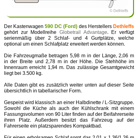
© Dethleffs
Der Kastenwagen
590 DC (Ford)
des Herstellers
Dethleffs
gehört zur Modellreihe
Globetrail Advantage
. Er verfügt
serienmäßig über 2 Schlaf- und 4 Gurtplätze, welche
optional um einen Schlafplatz erweitert werden können.
Die Fahrzeugmaße betragen 5,98 m in der Länge, 2,06 m
in der Breite und 2,78 m in der Höhe. Die Stehhöhe im
Innenraum erreicht 1,94 m. Das zulässige Gesamtgewicht
liegt bei 3.500 kg.
Alle Daten gibt es zusätzlich weiter unten auf dieser Seite
übersichtlich in tabellarischer Form.
Gespeist wird klassisch an einer Halbdinette / L-Sitzgruppe.
Sowohl die Küche als auch der Kühlschrank mit einem
Fassungsvolumen von 90 Liter finden auf der Beifahrerseite
ihren Platz. Außerdem besitzt das Fahrzeug auf der
Fahrerseite ein platzsparendes Kompaktbad.
Für einen erholsamen Schlaf sorgt das 2,01 x 1,36/1,26 m