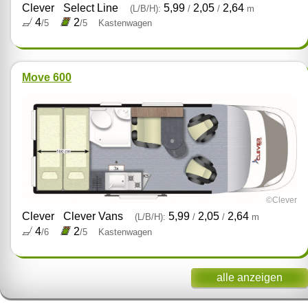
Clever
Select Line
5,99
2,05
2,64
(L/B/H):
/
/
m
4
2
/5
/5
Kastenwagen
Move 600
©Clever
Clever
Clever Vans
5,99
2,05
2,64
(L/B/H):
/
/
m
4
2
/6
/5
Kastenwagen
alle anzeigen