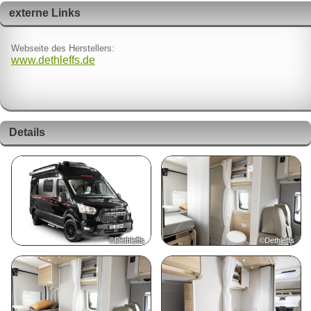
externe Links
Webseite des Herstellers:
www.dethleffs.de
Details
©Dethleffs
©Dethleffs