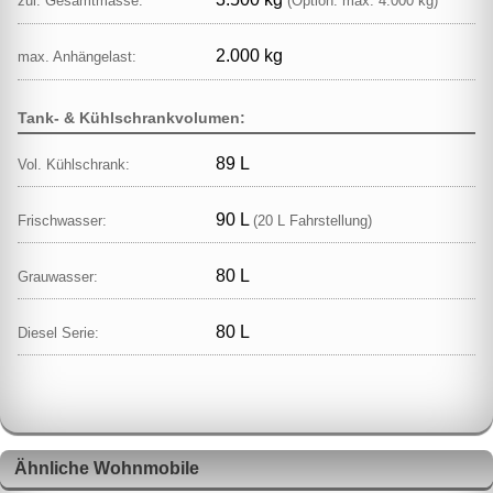
zul. Gesamtmasse:
(Option: max. 4.000 kg)
2.000 kg
max. Anhängelast:
Tank- & Kühlschrankvolumen:
89 L
Vol. Kühlschrank:
90 L
Frischwasser:
(20 L Fahrstellung)
80 L
Grauwasser:
80 L
Diesel Serie:
Ähnliche Wohnmobile