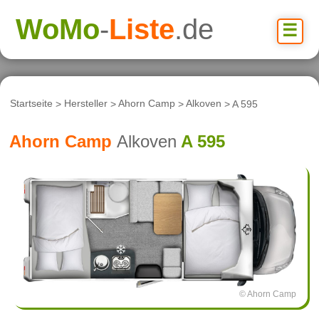
WoMo
-
Liste
.de
☰
Startseite
>
Hersteller
>
Ahorn Camp
>
Alkoven
> A 595
Ahorn Camp
Alkoven
A 595
© Ahorn Camp