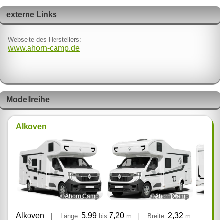
externe Links
Webseite des Herstellers:
www.ahorn-camp.de
Modellreihe
Alkoven
©Ahorn Camp
©Ahorn Camp
Alkoven
5,99
7,20
2,32
|
Länge:
bis
m
|
Breite:
m