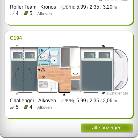
Roller Team
Kronos
5,99
2,35
3,20
(L/B/H):
/
/
m
4
5
Alkoven
C194
©Challenger
Challenger
Alkoven
5,99
2,35
3,06
(L/B/H):
/
/
m
5
4
Alkoven
alle anzeigen