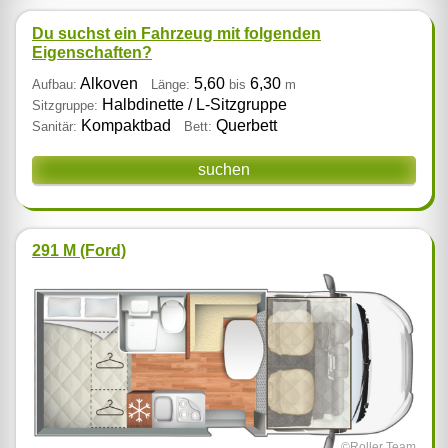
Du suchst ein Fahrzeug mit folgenden
Eigenschaften?
Alkoven
5,60
6,30
Aufbau:
Länge:
bis
m
Halbdinette / L‑Sitzgruppe
Sitzgruppe:
Kompaktbad
Querbett
Sanitär:
Bett:
suchen
291 M (Ford)
©Roller Team