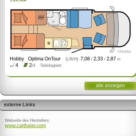
©Hobby
Hobby
Optima OnTour
7,08
2,33
2,87
(L/B/H):
/
/
m
4
2
/4
Teilintegriert
alle anzeigen
externe Links
Webseite des Herstellers:
www.carthago.com