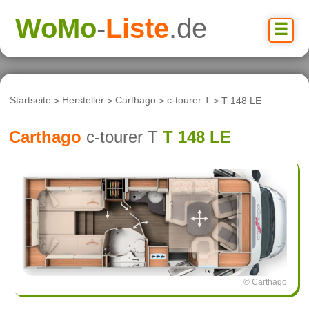
WoMo
-
Liste
.de
☰
Startseite
>
Hersteller
>
Carthago
>
c-tourer T
> T 148 LE
Carthago
c-tourer T
T 148 LE
© Carthago