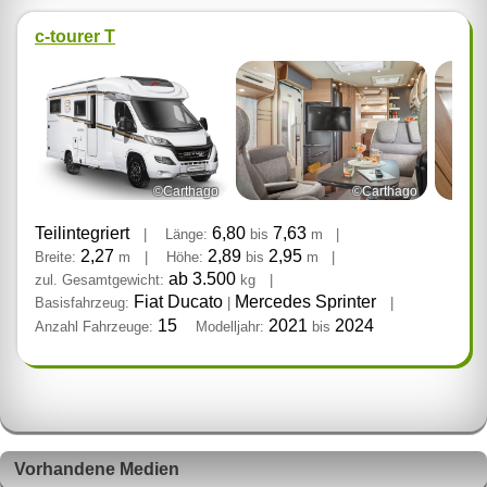
c-tourer T
©Carthago
©Carthago
Teilintegriert
6,80
7,63
|
Länge:
bis
m
|
2,27
2,89
2,95
Breite:
m
|
Höhe:
bis
m
|
ab 3.500
zul. Gesamtgewicht:
kg
|
Fiat Ducato
Mercedes Sprinter
Basisfahrzeug:
|
|
15
2021
2024
Anzahl Fahrzeuge:
Modelljahr:
bis
Vorhandene Medien