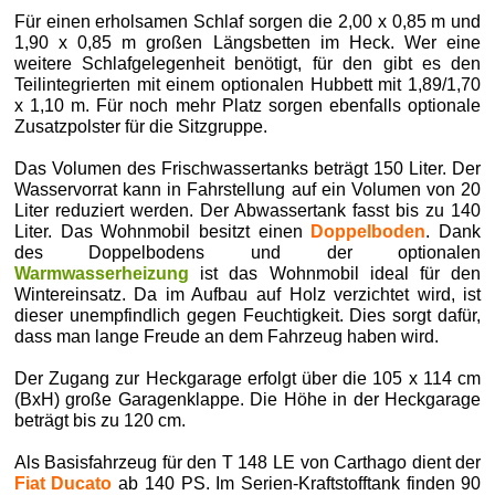
Für einen erholsamen Schlaf sorgen die 2,00 x 0,85 m und
1,90 x 0,85 m großen Längsbetten im Heck. Wer eine
weitere Schlafgelegenheit benötigt, für den gibt es den
Teilintegrierten mit einem optionalen Hubbett mit 1,89/1,70
x 1,10 m. Für noch mehr Platz sorgen ebenfalls optionale
Zusatzpolster für die Sitzgruppe.
Das Volumen des Frischwassertanks beträgt 150 Liter. Der
Wasservorrat kann in Fahrstellung auf ein Volumen von 20
Liter reduziert werden. Der Abwassertank fasst bis zu 140
Liter. Das Wohnmobil besitzt einen
Doppelboden
. Dank
des Doppelbodens und der optionalen
Warmwasserheizung
ist das Wohnmobil ideal für den
Wintereinsatz. Da im Aufbau auf Holz verzichtet wird, ist
dieser unempfindlich gegen Feuchtigkeit. Dies sorgt dafür,
dass man lange Freude an dem Fahrzeug haben wird.
Der Zugang zur Heckgarage erfolgt über die 105 x 114 cm
(BxH) große Garagenklappe. Die Höhe in der Heckgarage
beträgt bis zu 120 cm.
Als Basisfahrzeug für den T 148 LE von Carthago dient der
Fiat Ducato
ab 140 PS. Im Serien-Kraftstofftank finden 90