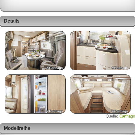
Details
©Carthago
©Carthago
©Carthago
©Carthago
Quelle:
Carthago
Modellreihe