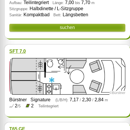
Teilintegriert
7,00
7,70
Aufbau:
Länge:
bis
m
Halbdinette / L‑Sitzgruppe
Sitzgruppe:
Kompaktbad
Längsbetten
Sanitär:
Bett:
suchen
SFT 7.0
©Bürstner
Bürstner
Signature
7,17
2,30
2,84
(L/B/H):
/
/
m
2
2
/5
Teilintegriert
T65 GE