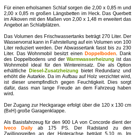
Für einen erholsamen Schlaf sorgen die 2,00 x 0,85 m und
2,00 x 0,85 m großen Längsbetten im Heck. Das Querbett
im Alkoven mit den Maßen von 2,00 x 1,48 m erweitert das
Angebot an Schlafplätzen.
Das Volumen des Frischwassertanks beträgt 270 Liter. Der
Wasservorrat kann in Fahrstellung auf ein Volumen von 100
Liter reduziert werden. Der Abwassertank fasst bis zu 230
Liter. Das Wohnmobil besitzt einen
Doppelboden
. Dank
des Doppelbodens und der
Warmwasserheizung
ist das
Wohnmobil ideal für den Wintereinsatz. Die als Option
erhältliche
Diesel-Zusatzheizung
bietet Redundanz und
erhöht die Autarkie. Da im Aufbau auf Holz verzichtet wird,
ist dieser unempfindlich gegen Feuchtigkeit. Dies sorgt
dafür, dass man lange Freude an dem Fahrzeug haben
wird.
Der Zugang zur Heckgarage erfolgt über die 120 x 130 cm
(BxH) große Garagenklappe.
Als Basisfahrzeug für den 900 LA von Concorde dient der
Iveco Daily
ab 175 PS. Der Radstand zu den
Zwillingsreifen an der Hinterachse beträgt 5,10 m. Im