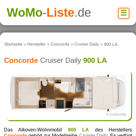
WoMo
-
Liste
.de
☰
Startseite
>
Hersteller
>
Concorde
>
Cruiser Daily
> 900 LA
Concorde
Cruiser Daily
900 LA
© Concorde
Das Alkoven-Wohnmobil
900 LA
des Herstellers
Concorde
gehört zur Modellreihe
Cruiser Daily
. Es verfügt