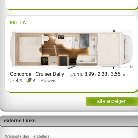
901 LA
©Concorde
Concorde
Cruiser Daily
8,99
2,38
3,55
(L/B/H):
/
/
m
4
4
/6
Alkoven
alle anzeigen
externe Links
Webseite des Herstellers: