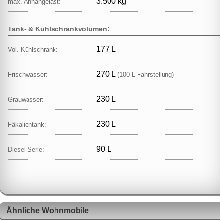
3.500 kg
max. Anhängelast:
Tank- & Kühlschrankvolumen:
177 L
Vol. Kühlschrank:
270 L
Frischwasser:
(100 L Fahrstellung)
230 L
Grauwasser:
230 L
Fäkalientank:
90 L
Diesel Serie:
Ähnliche Wohnmobile