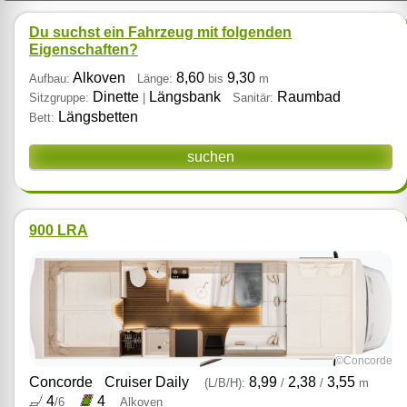
Du suchst ein Fahrzeug mit folgenden
Eigenschaften?
Alkoven
8,60
9,30
Aufbau:
Länge:
bis
m
Dinette
Längsbank
Raumbad
Sitzgruppe:
|
Sanitär:
Längsbetten
Bett:
suchen
900 LRA
©Concorde
Concorde
Cruiser Daily
8,99
2,38
3,55
(L/B/H):
/
/
m
4
4
/6
Alkoven