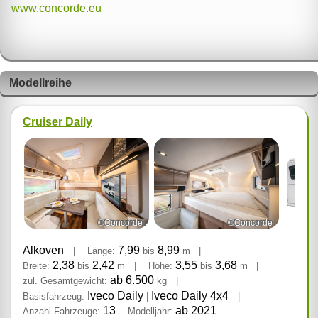
www.concorde.eu
Modellreihe
Cruiser Daily
©Concorde
©Concorde
Alkoven
7,99
8,99
|
Länge:
bis
m
|
2,38
2,42
3,55
3,68
Breite:
bis
m
|
Höhe:
bis
m
|
ab 6.500
zul. Gesamtgewicht:
kg
|
Iveco Daily
Iveco Daily 4x4
Basisfahrzeug:
|
|
13
ab 2021
Anzahl Fahrzeuge:
Modelljahr: