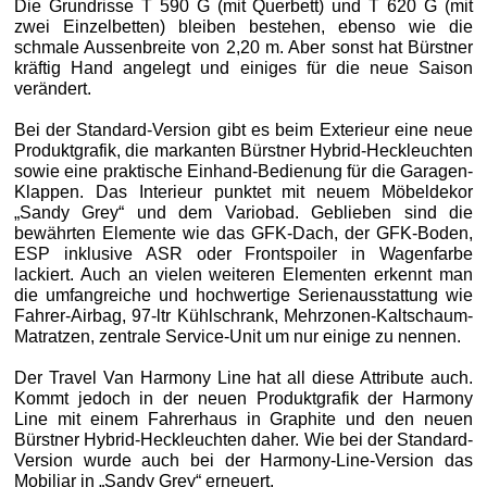
Die Grundrisse T 590 G (mit Querbett) und T 620 G (mit
zwei Einzelbetten) bleiben bestehen, ebenso wie die
schmale Aussenbreite von 2,20 m. Aber sonst hat Bürstner
kräftig Hand angelegt und einiges für die neue Saison
verändert.
Bei der Standard-Version gibt es beim Exterieur eine neue
Produktgrafik, die markanten Bürstner Hybrid-Heckleuchten
sowie eine praktische Einhand-Bedienung für die Garagen-
Klappen. Das Interieur punktet mit neuem Möbeldekor
„Sandy Grey“ und dem Variobad. Geblieben sind die
bewährten Elemente wie das GFK-Dach, der GFK-Boden,
ESP inklusive ASR oder Frontspoiler in Wagenfarbe
lackiert. Auch an vielen weiteren Elementen erkennt man
die umfangreiche und hochwertige Serienausstattung wie
Fahrer-Airbag, 97-ltr Kühlschrank, Mehrzonen-Kaltschaum-
Matratzen, zentrale Service-Unit um nur einige zu nennen.
Der Travel Van Harmony Line hat all diese Attribute auch.
Kommt jedoch in der neuen Produktgrafik der Harmony
Line mit einem Fahrerhaus in Graphite und den neuen
Bürstner Hybrid-Heckleuchten daher. Wie bei der Standard-
Version wurde auch bei der Harmony-Line-Version das
Mobiliar in „Sandy Grey“ erneuert.