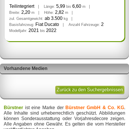
Teilintegriert
5,99
6,60
|
Länge:
bis
m
|
2,20
2,82
Breite:
m
|
Höhe:
m
|
ab 3.500
zul. Gesamtgewicht:
kg
|
Fiat Ducato
2
Basisfahrzeug:
|
Anzahl Fahrzeuge:
2021
2022
Modelljahr:
bis
Vorhandene Medien
Zurück zu den Suchergebnissen
Bürstner
ist eine Marke der
Bürstner GmbH & Co. KG
.
Alle Inhalte sind urheberrechtlich geschützt. Abbildungen
können Sonderausstattung oder Vorjahresdecore zeigen.
Alle Angaben ohne Gewähr. Es gelten die vom Hersteller