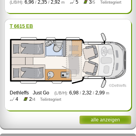
6,96
2,35
2,92
5
3
(L/B/H):
/
/
m
/5
Teilintegriert
T 6615 EB
©Dethleffs
Dethleffs
Just Go
6,98
2,32
2,99
(L/B/H):
/
/
m
4
2
/4
Teilintegriert
alle anzeigen