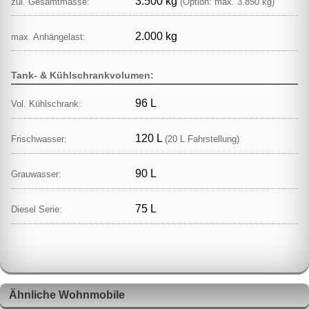
3.500 kg
zul. Gesamtmasse:
(Option: max. 3.850 kg)
2.000 kg
max. Anhängelast:
Tank- & Kühlschrankvolumen:
96 L
Vol. Kühlschrank:
120 L
Frischwasser:
(20 L Fahrstellung)
90 L
Grauwasser:
75 L
Diesel Serie:
Ähnliche Wohnmobile