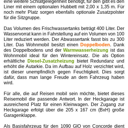
eine weitere Schlafgelegenheit benötigt, für den gibt es den
Liner mit einem optionalen Hubbett mit 2,00 x 1,35 m. Für
noch mehr Platz sorgen ebenfalls optionale Zusatzpolster
für die Sitzgruppe.
Das Volumen des Frischwassertanks beträgt 400 Liter. Der
Wasservorrat kann in Fahrstellung auf ein Volumen von 100
Liter reduziert werden. Der Abwassertank fasst bis zu 300
Liter. Das Wohnmobil besitzt einen
Doppelboden
. Dank
des Doppelbodens und der
Warmwasserheizung
ist das
Wohnmobil ideal für den Wintereinsatz. Die als Option
erhältliche
Diesel-Zusatzheizung
bietet Redundanz und
erhöht die Autarkie. Da im Aufbau auf Holz verzichtet wird,
ist dieser unempfindlich gegen Feuchtigkeit. Dies sorgt
dafür, dass man lange Freude an dem Fahrzeug haben
wird.
Für alle, die auf Reisen mobil sein möchte, bietet dieses
Reisemobil die passende Antwort. In der Heckgarage ist
ausreichend Platz für einen Kleinwagen. Der Zugang zur
Heckgarage erfolgt über die 205 x 167 cm (BxH) große
Garagenklappe.
Als Basisfahrzeug für den 1090 GIO von Concorde dient