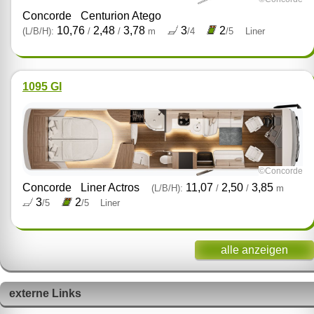
Concorde
Centurion Atego
10,76
2,48
3,78
3
2
(L/B/H):
/
/
m
/4
/5
Liner
1095 GI
©Concorde
Concorde
Liner Actros
11,07
2,50
3,85
(L/B/H):
/
/
m
3
2
/5
/5
Liner
alle anzeigen
externe Links