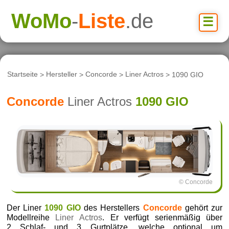
WoMo
-
Liste
.de
☰
Startseite
>
Hersteller
>
Concorde
>
Liner Actros
> 1090 GIO
Concorde
Liner Actros
1090 GIO
© Concorde
Der Liner
1090 GIO
des Herstellers
Concorde
gehört zur
Modellreihe
Liner Actros
. Er verfügt serienmäßig über
2 Schlaf- und 3 Gurtplätze, welche optional um