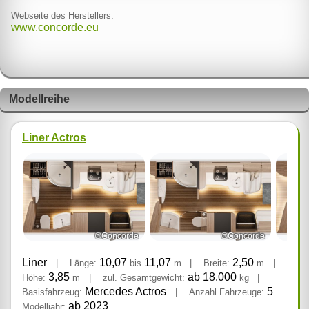
Webseite des Herstellers:
www.concorde.eu
Modellreihe
Liner Actros
©Concorde
©Concorde
Liner
10,07
11,07
2,50
|
Länge:
bis
m
|
Breite:
m
|
3,85
ab 18.000
Höhe:
m
|
zul. Gesamtgewicht:
kg
|
Mercedes Actros
5
Basisfahrzeug:
|
Anzahl Fahrzeuge:
ab 2023
Modelljahr: