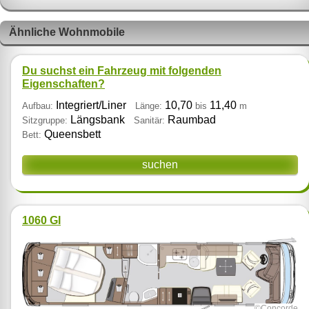
Ähnliche Wohnmobile
Du suchst ein Fahrzeug mit folgenden
Eigenschaften?
Integriert/Liner
10,70
11,40
Aufbau:
Länge:
bis
m
Längsbank
Raumbad
Sitzgruppe:
Sanitär:
Queensbett
Bett:
suchen
1060 GI
©Concorde