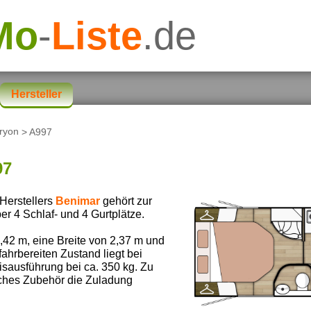
Mo
-
Liste
.de
Hersteller
ryon
> A997
97
Herstellers
Benimar
gehört zur
ber 4 Schlaf- und 4 Gurtplätze.
42 m, eine Breite von 2,37 m und
ahrbereiten Zustand liegt bei
isausführung bei ca. 350 kg. Zu
iches Zubehör die Zuladung