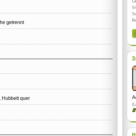
Lä
Si
Sa
Be
e getrennt
S
A
 Hubbett quer
(L
H