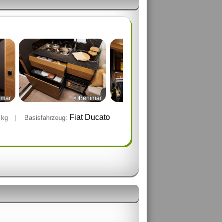
imar
©Benimar
©Benimar
0
Fiat Ducato
kg
|
Basisfahrzeug: