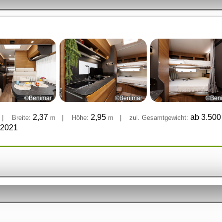
©Benimar
©Benimar
©Ben
2,37
2,95
ab 3.50
|
Breite:
m
|
Höhe:
m
|
zul. Gesamtgewicht:
 2021