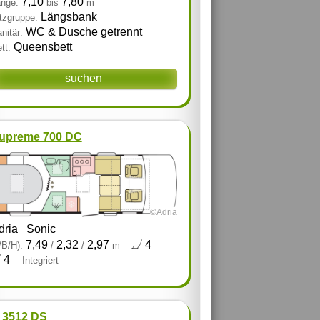
7,10
7,80
nge:
bis
m
Längsbank
tzgruppe:
WC & Dusche getrennt
nitär:
Queensbett
tt:
suchen
upreme 700 DC
©Adria
dria
Sonic
7,49
2,32
2,97
4
/B/H):
/
/
m
4
Integriert
 3512 DS