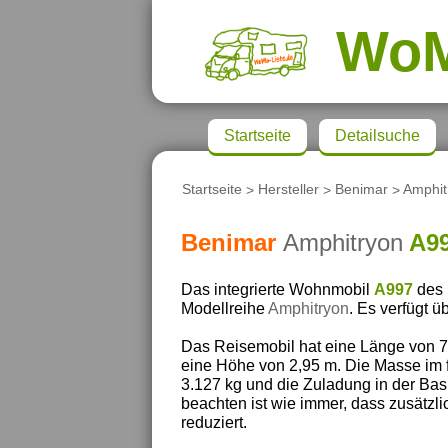
Wo
Startseite
Detailsuche
Startseite
>
Hersteller
>
Benimar
>
Amphit
Benimar
Amphitryon
A9
Das integrierte Wohnmobil
A997
des 
Modellreihe
Amphitryon
. Es verfügt ü
Das Reisemobil hat eine Länge von 7,
eine Höhe von 2,95 m. Die Masse im f
3.127 kg und die Zuladung in der Bas
beachten ist wie immer, dass zusätzl
reduziert.