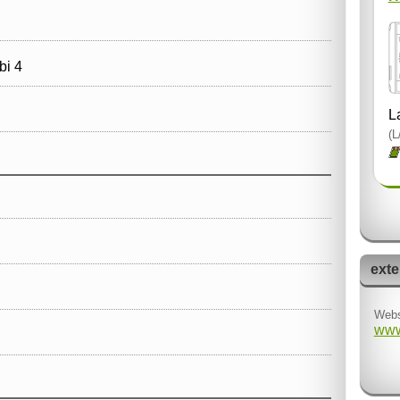
i 4
L
(L
exte
Webs
www