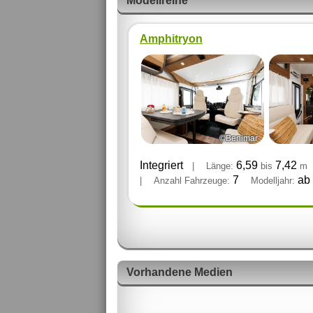
Modellreihe
Amphitryon
©Benimar
Integriert
6,59
7,42
|
Länge:
bis
m
7
ab
|
Anzahl Fahrzeuge:
Modelljahr:
Vorhandene Medien