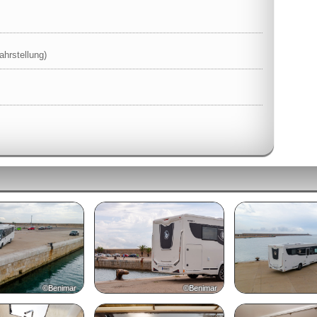
ahrstellung)
©Benimar
©Benimar