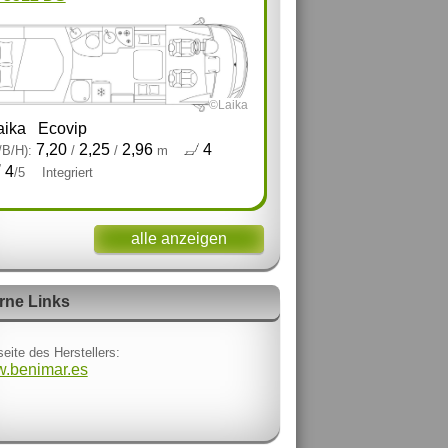
©Laika
aika
Ecovip
7,20
2,25
2,96
4
/B/H):
/
/
m
4
/5
Integriert
alle anzeigen
rne Links
eite des Herstellers:
.benimar.es