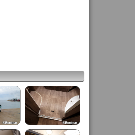
©Benimar
©Benimar