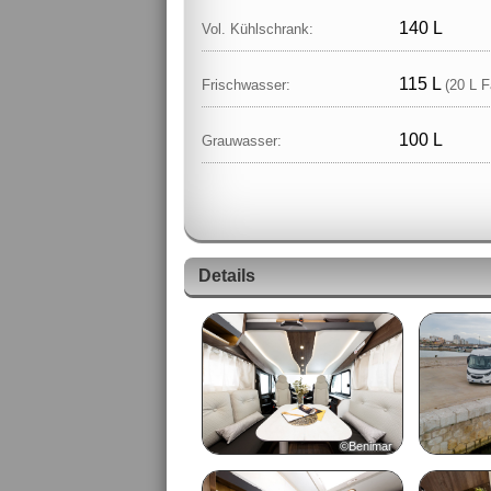
140 L
Vol. Kühlschrank:
115 L
Frischwasser:
(20 L F
100 L
Grauwasser:
Details
©Benimar