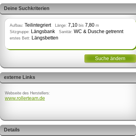
Deine Suchkriterien
Teilintegriert
7,10
7,80
Aufbau:
Länge:
bis
m
Längsbank
WC & Dusche getrennt
Sitzgruppe:
Sanitär:
Längsbetten
erstes Bett:
Suche ändern
externe Links
Webseite des Herstellers:
www.rollerteam.de
Details