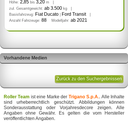
2,85
3,20
Höhe:
bis
m
|
ab 3.500
zul. Gesamtgewicht:
kg
|
Fiat Ducato
Ford Transit
Basisfahrzeug:
|
|
88
ab 2021
Anzahl Fahrzeuge:
Modelljahr:
Vorhandene Medien
Zurück zu den Suchergebnissen
Roller Team
ist eine Marke der
Trigano S.p.A.
. Alle Inhalte
sind urheberrechtlich geschützt. Abbildungen können
Sonderausstattung oder Vorjahresdecore zeigen. Alle
Angaben ohne Gewähr. Es gelten die vom Hersteller
veröffentlichten Angaben.