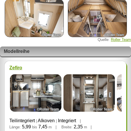
©Roller Team
©Roller Team
Quelle:
Roller Team
Modellreihe
Zefiro
©Roller Team
©Roller Team
Teilintegriert
Alkoven
Integriert
|
|
|
5,99
7,45
2,35
Länge:
bis
m
|
Breite:
m
|