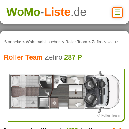
WoMo
-
Liste
.de
☰
Startseite
>
Wohnmobil suchen
>
Roller Team
>
Zefiro
> 287 P
Roller Team
Zefiro
287 P
© Roller Team