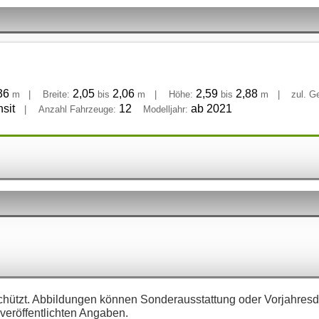
36
2,05
2,06
2,59
2,88
m
|
Breite:
bis
m
|
Höhe:
bis
m
|
zul. G
sit
12
ab 2021
|
Anzahl Fahrzeuge:
Modelljahr:
eschützt. Abbildungen können Sonderausstattung oder Vorjahres
veröffentlichten Angaben.