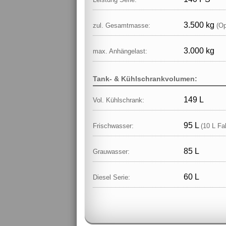
3.500 kg
zul. Gesamtmasse:
(Op
3.000 kg
max. Anhängelast:
Tank- & Kühlschrankvolumen:
149 L
Vol. Kühlschrank:
95 L
Frischwasser:
(10 L Fa
85 L
Grauwasser:
60 L
Diesel Serie: