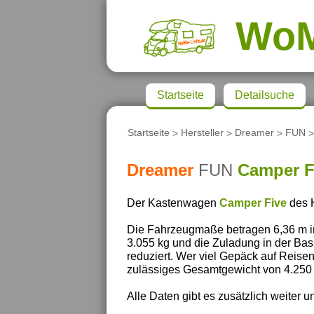
Wo
Startseite
Detailsuche
Startseite
>
Hersteller
>
Dreamer
>
FUN
>
Dreamer
FUN
Camper F
Der Kastenwagen
Camper Five
des H
Die Fahrzeugmaße betragen 6,36 m in 
3.055 kg und die Zuladung in der Bas
reduziert. Wer viel Gepäck auf Reise
zulässiges Gesamtgewicht von 4.250 
Alle Daten gibt es zusätzlich weiter un