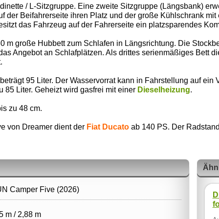
dinette / L-Sitzgruppe. Eine zweite Sitzgruppe (Längsbank) erw
uf der Beifahrerseite ihren Platz und der große Kühlschrank m
besitzt das Fahrzeug auf der Fahrerseite ein platzsparendes Ko
,30 m große Hubbett zum Schlafen in Längsrichtung. Die Stockb
das Angebot an Schlafplätzen. Als drittes serienmäßiges Bett di
.
rägt 95 Liter. Der Wasservorrat kann in Fahrstellung auf ein V
85 Liter. Geheizt wird gasfrei mit einer
Dieselheizung
.
is zu 48 cm.
ve von Dreamer dient der
Fiat Ducato
ab 140 PS. Der Radstand 
Ähn
N Camper Five (2026)
D
f
5 m / 2,88 m