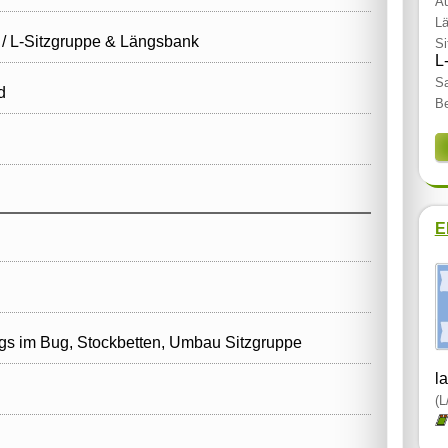
Au
Lä
 / L‑Sitzgruppe & Längsbank
Si
L
Sa
d
Be
E
gs im Bug, Stockbetten, Umbau Sitzgruppe
l
(L