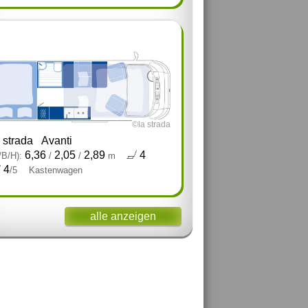
©la strada
a strada
Avanti
6,36
2,05
2,89
4
/B/H):
/
/
m
4
/5
Kastenwagen
alle anzeigen