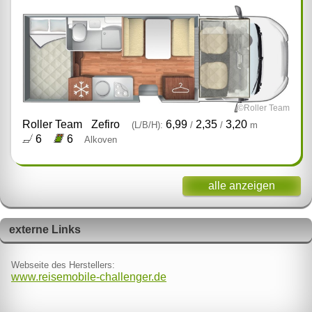
©Roller Team
Roller Team
Zefiro
6,99
2,35
3,20
(L/B/H):
/
/
m
6
6
Alkoven
alle anzeigen
externe Links
Webseite des Herstellers:
www.reisemobile-challenger.de