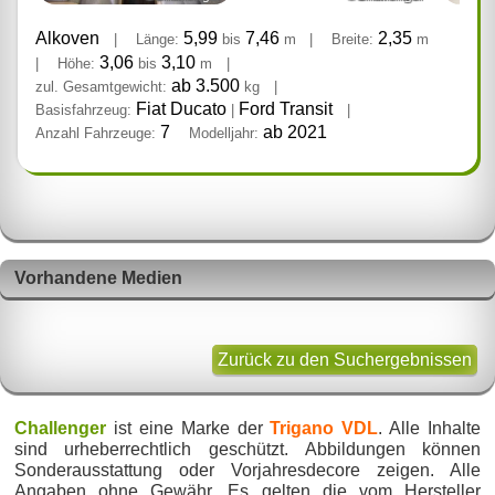
Alkoven
5,99
7,46
2,35
|
Länge:
bis
m
|
Breite:
m
3,06
3,10
|
Höhe:
bis
m
|
ab 3.500
zul. Gesamtgewicht:
kg
|
Fiat Ducato
Ford Transit
Basisfahrzeug:
|
|
7
ab 2021
Anzahl Fahrzeuge:
Modelljahr:
Vorhandene Medien
Zurück zu den Suchergebnissen
Challenger
ist eine Marke der
Trigano VDL
. Alle Inhalte
sind urheberrechtlich geschützt. Abbildungen können
Sonderausstattung oder Vorjahresdecore zeigen. Alle
Angaben ohne Gewähr. Es gelten die vom Hersteller