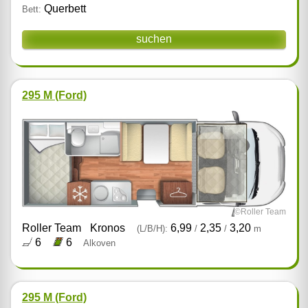
Querbett
Bett:
suchen
295 M (Ford)
©Roller Team
Roller Team
Kronos
6,99
2,35
3,20
(L/B/H):
/
/
m
6
6
Alkoven
295 M (Ford)