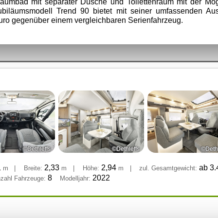
Raumbad mit separater Dusche und Toilettenraum mit der Mög
iläumsmodell Trend 90 bietet mit seiner umfassenden Auss
Euro gegenüber einem vergleichbaren Serienfahrzeug.
©Dethleffs
©Dethleffs
©Dethl
1
2,33
2,94
ab 3
m
|
Breite:
m
|
Höhe:
m
|
zul. Gesamtgewicht:
8
2022
zahl Fahrzeuge:
Modelljahr: