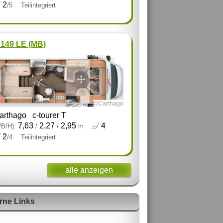
2
/5
Teilintegriert
 149 LE (MB)
©Carthago
arthago
c-tourer T
7,63
2,27
2,95
4
/B/H):
/
/
m
2
/4
Teilintegriert
alle anzeigen
rne Links