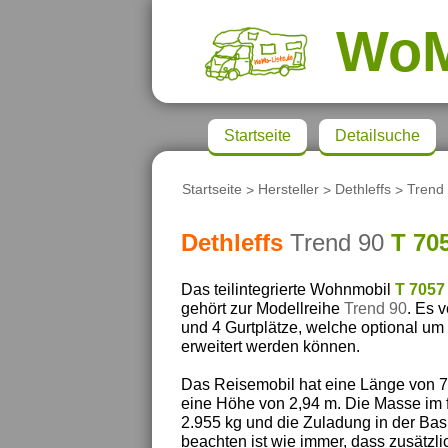
Wo
Startseite
Detailsuche
Startseite
>
Hersteller
>
Dethleffs
>
Trend
Dethleffs
Trend 90
T 70
Das teilintegrierte Wohnmobil
T 7057
gehört zur Modellreihe
Trend 90
. Es 
und 4 Gurtplätze, welche optional um 
erweitert werden können.
Das Reisemobil hat eine Länge von 7,
eine Höhe von 2,94 m. Die Masse im f
2.955 kg und die Zuladung in der Bas
beachten ist wie immer, dass zusätzl