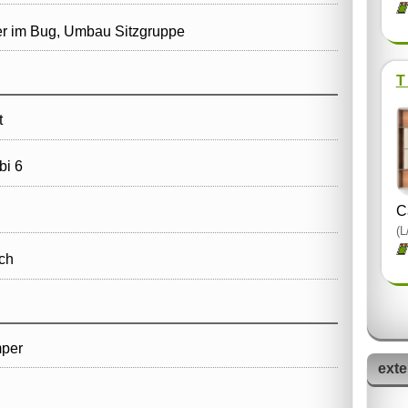
er im Bug, Umbau Sitzgruppe
T
t
i 6
C
(L
ich
mper
exte