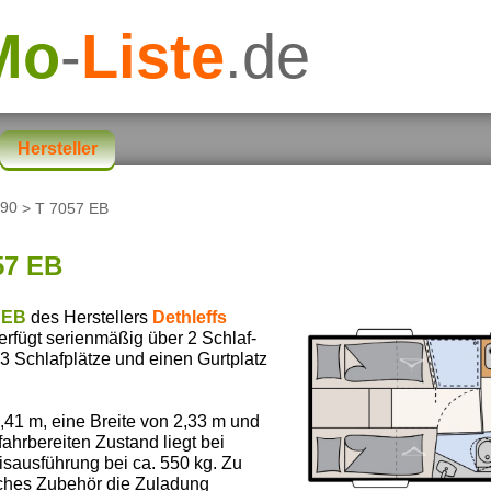
Mo
-
Liste
.de
Hersteller
 90
> T 7057 EB
57 EB
 EB
des Herstellers
Dethleffs
verfügt serienmäßig über 2 Schlaf-
3 Schlafplätze und einen Gurtplatz
41 m, eine Breite von 2,33 m und
ahrbereiten Zustand liegt bei
isausführung bei ca. 550 kg. Zu
iches Zubehör die Zuladung