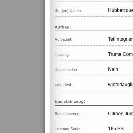
Hubbett qu
Bett(en) Option:
Aufbau:
Teilintegrier
Aufbauart:
Truma Comb
Heizung:
Nein
Doppelboden:
wintertaugl
winterfest:
Basisfahrzeug:
Citroen Ju
Basisfahrzeug:
165 PS
Leistung Serie: