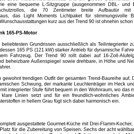
wie eine bequeme L-Sitzgruppe (ausgenommen DBL- und E
nschutzrollos, die 70 Zentimeter breite Aufbautür mit 
haus, das Light Moments Lichtpaket für stimmungsvolle 
 Wunschausstattungen kurz aus der Trend 90 ist ohnehin schon re
nk 165-PS-Motor
 beliebtesten Grundrissen ausschließlich als Teilintegrierter z
 dessen 165 PS (121 kW) starker Antrieb für dynamische Fahre
enem Fahrzeug. Der Trend 90 rollt dabei auf 16-Zoll-Alufe
e und beheizbare Außenspiegel sowie drehbare, in Höhe und Ne
hrer.
m gewohnt trendigen Outfit der gesamten Trend-Baureihe auf. D
namischen Schwung, der markante Leuchtenträger im Heck und 
mit integrierter Stufe führt bequem in den Wohnraum, wo das 
lare Linien setzt und für ein freundlich-wohnliches Ambi
sterstoffen in hellem Grau fügt sich dabei harmonisch ein.
 komplett ausgestattete Gourmet-Küche mit Drei-Flamm-Kocher,
latz für die Zubereitung von Speisen. Sechs der acht wählb