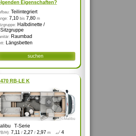
olgenden Eigenschaften?
Teilintegriert
fbau:
7,10
7,80
nge:
bis
m
Halbdinette /
tzgruppe:
‑Sitzgruppe
Raumbad
nitär:
Längsbetten
tt:
suchen
 470 RB-LE K
©Malibu
alibu
T-Serie
7,11
2,27
2,97
4
/B/H):
/
/
m