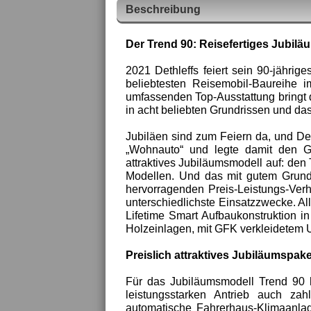
Beschreibung
Der Trend 90: Reisefertiges Jubil
2021 Dethleffs feiert sein 90-jährig
beliebtesten Reisemobil-Baureihe 
umfassenden Top-Ausstattung bringt de
in acht beliebten Grundrissen und das
Jubiläen sind zum Feiern da, und Det
„Wohnauto“ und legte damit den Gr
attraktives Jubiläumsmodell auf: den
Modellen. Und das mit gutem Grund
hervorragenden Preis-Leistungs-Verhä
unterschiedlichste Einsatzzwecke. Al
Lifetime Smart Aufbaukonstruktion in
Holzeinlagen, mit GFK verkleidetem 
Preislich attraktives Jubiläumspake
Für das Jubiläumsmodell Trend 90 h
leistungsstarken Antrieb auch zah
automatische Fahrerhaus-Klimaanla