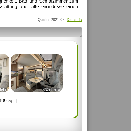
lichkeit, Bad und Schlafzimmer zum
tattung über alle Grundrisse einen
Quelle: 2021-07,
Dethleffs
effs
©Dethleffs
.499
kg
|