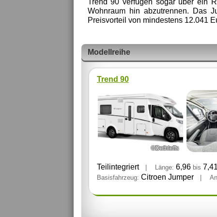
Trend 90 verfügen sogar über ein 
Wohnraum hin abzutrennen. Das Jub
Preisvorteil von mindestens 12.041 
Modellreihe
Trend 90
©Dethleffs
Teilintegriert
6,96
7,4
|
Länge:
bis
Citroen Jumper
Basisfahrzeug:
|
An