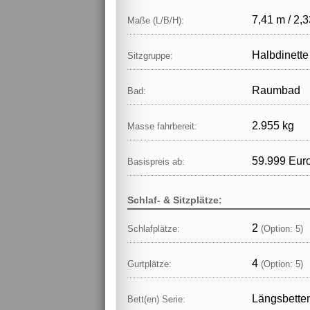
7,41 m / 2,3
Maße (L/B/H):
Halbdinette
Sitzgruppe:
Raumbad
Bad:
2.955 kg
Masse fahrbereit:
59.999 Eur
Basispreis ab:
Schlaf- & Sitzplätze:
2
Schlafplätze:
(Option: 5)
4
Gurtplätze:
(Option: 5)
Längsbette
Bett(en) Serie: