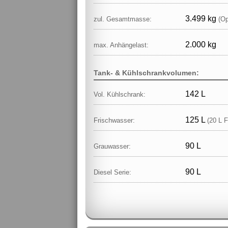
3.499 kg
zul. Gesamtmasse:
(Op
2.000 kg
max. Anhängelast:
Tank- & Kühlschrankvolumen:
142 L
Vol. Kühlschrank:
125 L
Frischwasser:
(20 L F
90 L
Grauwasser:
90 L
Diesel Serie: