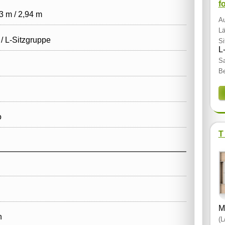
f
3 m / 2,94 m
Au
Lä
 / L‑Sitzgruppe
Si
L
Sa
Be
o
T
M
n
(L