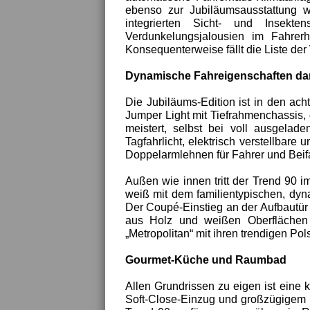
ebenso zur Jubiläumsausstattung 
integrierten Sicht- und Insekte
Verdunkelungsjalousien im Fahrer
Konsequenterweise fällt die Liste der
Dynamische Fahreigenschaften da
Die Jubiläums-Edition ist in den acht
Jumper Light mit Tiefrahmenchassis,
meistert, selbst bei voll ausgelad
Tagfahrlicht, elektrisch verstellbar
Doppelarmlehnen für Fahrer und Beifa
Außen wie innen tritt der Trend 90 i
weiß mit dem familientypischen, dy
Der Coupé-Einstieg an der Aufbautür 
aus Holz und weißen Oberflächen k
„Metropolitan“ mit ihren trendigen Pol
Gourmet-Küche und Raumbad
Allen Grundrissen zu eigen ist eine
Soft-Close-Einzug und großzügigem P