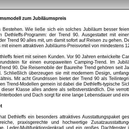
äumsmodell zum Jubiläumspreis
es Bestehen. Wie ließe sich ein solches Jubiläum besser feier
im Dethleffs-Programm: der Trend 90. Ausgestattet mit eine
r Trend 90 alles mit, um damit sofort auf Reisen zu gehen. Den
 mit einem attraktiven Jubiläums-Preisvorteil von mindestens 1
hleffs feiert mit seinen Kunden. Vor 90 Jahren entwickelte Cara
undstein für einen europaweiten Camping-Trend. Im Jubiläu
 Trend 90. Die Reisemobile der Baureihe Trend gehören seit Jah
. Schließlich überzeugen sie mit modernem Design, umfangr
ltnis. Mit acht Grundrissen bietet der Trend 90 als Teilintegri
len Trend-Modellen gemein ist dabei die Dethleffs-typische Sich
 dieser Klasse alles andere als selbstverständlich. Die verr
Unterboden und Dach sorgt für eine lange Lebensdauer und ein
t
at Dethleffs ein besonders attraktives Ausstattungspaket g
lreiche, praxisgerechte und hochwertige Zusatzausstattun
ge, Leder-Multifunktionslenkrad und ein großes Dachfenster