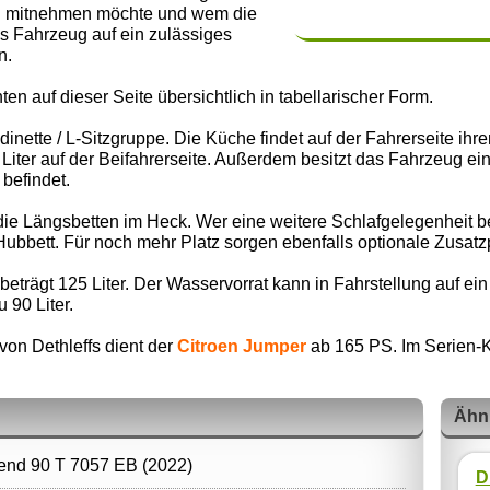
en mitnehmen möchte und wem die
as Fahrzeug auf ein zulässiges
n.
ten auf dieser Seite übersichtlich in tabellarischer Form.
dinette / L-Sitzgruppe. Die Küche findet auf der Fahrerseite ih
iter auf der Beifahrerseite. Außerdem besitzt das Fahrzeug e
 befindet.
ie Längsbetten im Heck. Wer eine weitere Schlafgelegenheit ben
Hubbett. Für noch mehr Platz sorgen ebenfalls optionale Zusatzp
trägt 125 Liter. Der Wasservorrat kann in Fahrstellung auf ein
 90 Liter.
von Dethleffs dient der
Citroen Jumper
ab 165 PS. Im Serien-Kra
Ähn
rend 90 T 7057 EB (2022)
D