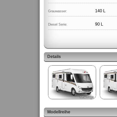
140 L
Grauwasser:
90 L
Diesel Serie:
Details
©Carthago
Modellreihe