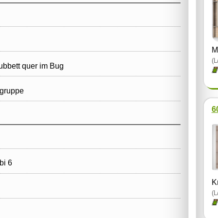
M
(L
ubbett quer im Bug
gruppe
6
i 6
K
(L