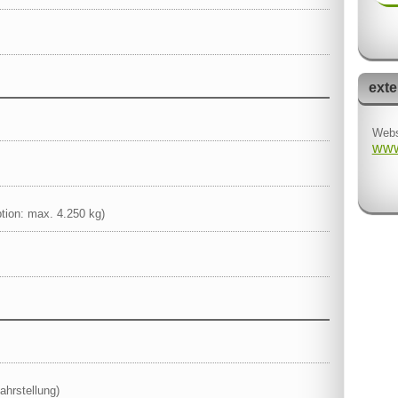
exte
Webs
www
tion: max. 4.250 kg)
ahrstellung)