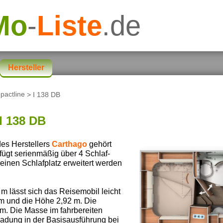
Mo
-
Liste
.de
Hersteller
pactline
> I 138 DB
I 138 DB
es Herstellers
Carthago
gehört
rfügt serienmäßig über 4 Schlaf-
einen Schlafplatz erweitert werden
 m lässt sich das Reisemobil leicht
 m und die Höhe 2,92 m. Die
m. Die Masse im fahrbereiten
uladung in der Basisausführung bei