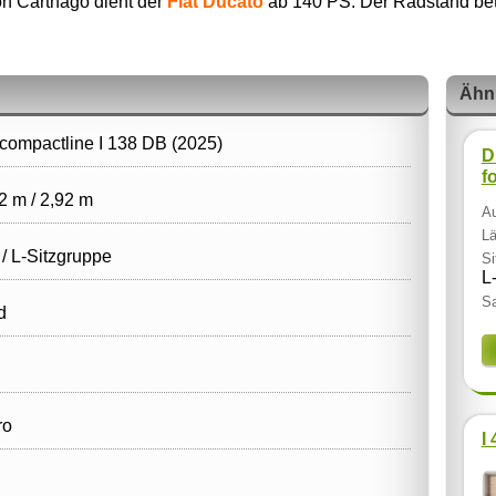
on Carthago dient der
Fiat Ducato
ab 140 PS. Der Radstand betr
Ähn
compactline I 138 DB (2025)
D
f
2 m / 2,92 m
Au
Lä
 / L‑Sitzgruppe
Si
L
Sa
d
ro
I