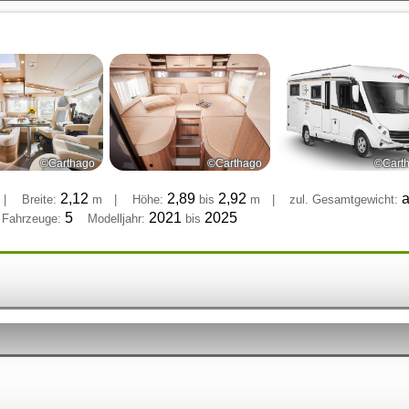
©Carthago
©Carthago
©Cart
2,12
2,89
2,92
a
|
Breite:
m
|
Höhe:
bis
m
|
zul. Gesamtgewicht:
5
2021
2025
 Fahrzeuge:
Modelljahr:
bis