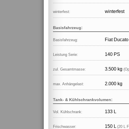
winterfest
winterfest:
Basisfahrzeug:
Fiat Ducato
Basisfahrzeug:
140 PS
Leistung Serie:
3.500 kg
zul. Gesamtmasse:
(Op
2.000 kg
max. Anhängelast:
Tank- & Kühlschrankvolumen:
133 L
Vol. Kühlschrank:
150 L
Frischwasser:
(20 L F