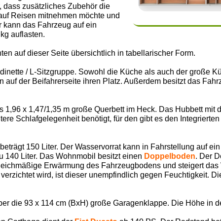
, dass zusätzliches Zubehör die
 auf Reisen mitnehmen möchte und
r kann das Fahrzeug auf ein
kg auflasten.
ten auf dieser Seite übersichtlich in tabellarischer Form.
bdinette / L-Sitzgruppe. Sowohl die Küche als auch der große K
auf der Beifahrerseite ihren Platz. Außerdem besitzt das Fahrz
s 1,96 x 1,47/1,35 m große Querbett im Heck. Das Hubbett mit 
re Schlafgelegenheit benötigt, für den gibt es den Integrierten 
trägt 150 Liter. Der Wasservorrat kann in Fahrstellung auf ein
u 140 Liter. Das Wohnmobil besitzt einen
Doppelboden
. Der D
gleichmäßige Erwärmung des Fahrzeugbodens und steigert das 
erzichtet wird, ist dieser unempfindlich gegen Feuchtigkeit. D
ber die 93 x 114 cm (BxH) große Garagenklappe. Die Höhe in d