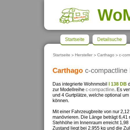
Wo
Startseite
Detailsuche
Startseite
>
Hersteller
>
Carthago
>
c-com
Carthago
c-compactline
Das integrierte Wohnmobil
I 138 DB
d
zur Modellreihe
c-compactline
. Es ve
und 4 Gurtplätze, welche optional um 
können.
Mit einer Fahrzeugbreite von nur 2,12
manövrieren. Die Länge beträgt 6,41
Stehhöhe im Innenraum erreicht 1,98 
Zustand liegt bei 2.955 kg und die Z