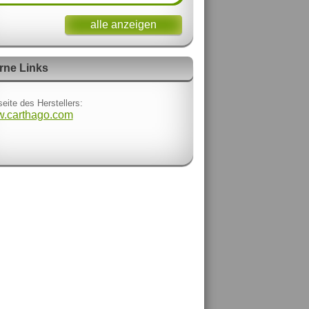
alle anzeigen
rne Links
eite des Herstellers:
.carthago.com