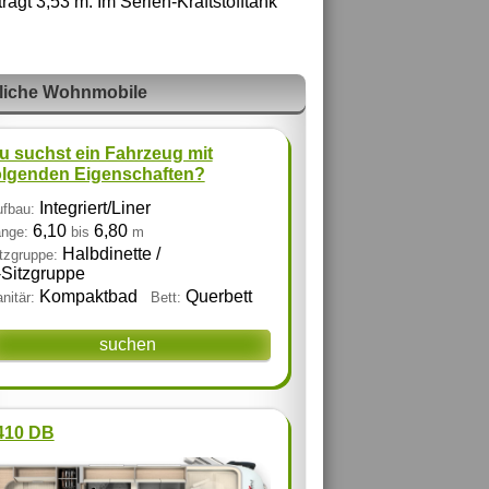
ägt 3,53 m. Im Serien-Kraftstofftank
liche Wohnmobile
u suchst ein Fahrzeug mit
olgenden Eigenschaften?
Integriert/Liner
fbau:
6,10
6,80
nge:
bis
m
Halbdinette /
tzgruppe:
‑Sitzgruppe
Kompaktbad
Querbett
nitär:
Bett:
suchen
 410 DB