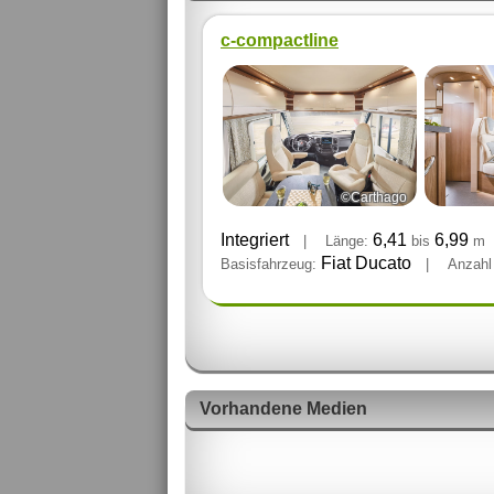
c-compactline
©Carthago
Integriert
6,41
6,99
|
Länge:
bis
m
Fiat Ducato
Basisfahrzeug:
|
Anzahl
Vorhandene Medien