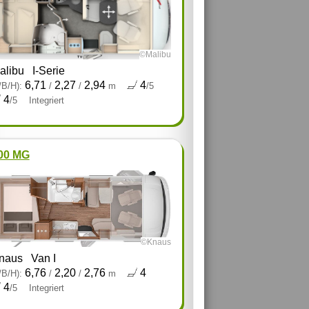
©Malibu
alibu
I-Serie
6,71
2,27
2,94
4
/B/H):
/
/
m
/5
4
/5
Integriert
00 MG
©Knaus
naus
Van I
6,76
2,20
2,76
4
/B/H):
/
/
m
4
/5
Integriert