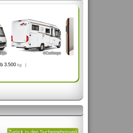
hago
©Carthago
©Carthago
b 3.500
kg
|
Zurück zu den Suchergebnissen