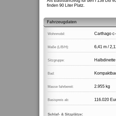
Als Basisfahrzeug für den I 138 DB v
finden 90 Liter Platz.
Fahrzeugdaten
Carthago c-
Wohnmobil:
6,41 m / 2,1
Maße (L/B/H):
Halbdinette
Sitzgruppe:
Kompaktba
Bad:
2.955 kg
Masse fahrbereit:
116.020 Eu
Basispreis ab:
Schlaf- & Sitzplätze: