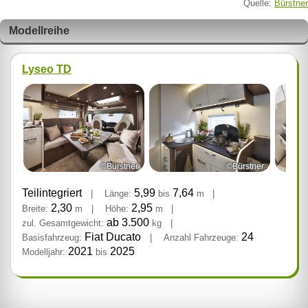
Quelle:
Bürstner
Modellreihe
Lyseo TD
©Bürstner
©Bürstner
Teilintegriert
5,99
7,64
|
Länge:
bis
m
|
2,30
2,95
Breite:
m
|
Höhe:
m
|
ab 3.500
zul. Gesamtgewicht:
kg
|
Fiat Ducato
24
Basisfahrzeug:
|
Anzahl Fahrzeuge:
2021
2025
Modelljahr:
bis