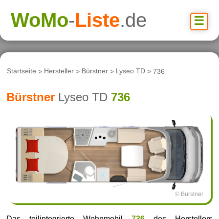
WoMo
-
Liste
.de
☰
Startseite
>
Hersteller
>
Bürstner
>
Lyseo TD
> 736
Bürstner
Lyseo TD
736
© Bürstner
Das teilintegrierte Wohnmobil
736
des Herstellers