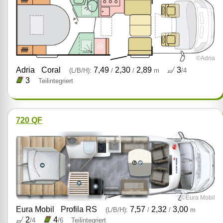
©Adria
Adria
Coral
7,49
2,30
2,89
3
(L/B/H):
/
/
m
/4
3
Teilintegriert
720 QF
©Eura Mobil
Eura Mobil
Profila RS
7,57
2,32
3,00
(L/B/H):
/
/
m
2
4
/4
/6
Teilintegriert