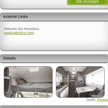
alle anzeigen
externe Links
Webseite des Herstellers:
www.etrusco.com
Details
©Etrusco
©Etrusco
Quelle:
Etrusco