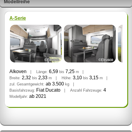
Modellreihe
A-Serie
©Etrusco
©Etrusco
Alkoven
6,59
7,25
|
Länge:
bis
m
|
2,32
2,33
3,10
3,15
Breite:
bis
m
|
Höhe:
bis
m
|
ab 3.500
zul. Gesamtgewicht:
kg
|
Fiat Ducato
4
Basisfahrzeug:
|
Anzahl Fahrzeuge:
ab 2021
Modelljahr: