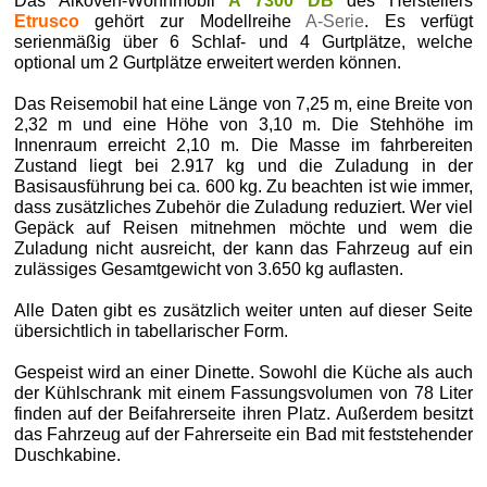
Das Alkoven-Wohnmobil
A 7300 DB
des Herstellers
Etrusco
gehört zur Modellreihe
A-Serie
. Es verfügt
serienmäßig über 6 Schlaf- und 4 Gurtplätze, welche
optional um 2 Gurtplätze erweitert werden können.
Das Reisemobil hat eine Länge von 7,25 m, eine Breite von
2,32 m und eine Höhe von 3,10 m. Die Stehhöhe im
Innenraum erreicht 2,10 m. Die Masse im fahrbereiten
Zustand liegt bei 2.917 kg und die Zuladung in der
Basisausführung bei ca. 600 kg. Zu beachten ist wie immer,
dass zusätzliches Zubehör die Zuladung reduziert. Wer viel
Gepäck auf Reisen mitnehmen möchte und wem die
Zuladung nicht ausreicht, der kann das Fahrzeug auf ein
zulässiges Gesamtgewicht von 3.650 kg auflasten.
Alle Daten gibt es zusätzlich weiter unten auf dieser Seite
übersichtlich in tabellarischer Form.
Gespeist wird an einer Dinette. Sowohl die Küche als auch
der Kühlschrank mit einem Fassungsvolumen von 78 Liter
finden auf der Beifahrerseite ihren Platz. Außerdem besitzt
das Fahrzeug auf der Fahrerseite ein Bad mit feststehender
Duschkabine.