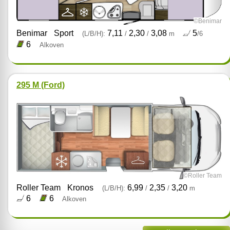
©Benimar
Benimar
Sport
7,11
2,30
3,08
5
(L/B/H):
/
/
m
/6
6
Alkoven
295 M (Ford)
©Roller Team
Roller Team
Kronos
6,99
2,35
3,20
(L/B/H):
/
/
m
6
6
Alkoven