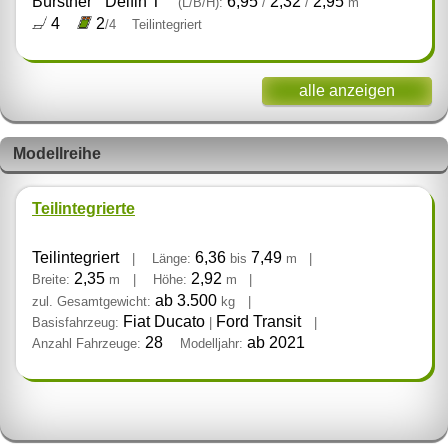
Bürstner
Delfin T
6,95
2,32
2,95
(L/B/H):
/
/
m
4
2
/4
Teilintegriert
alle anzeigen
Modellreihe
Teilintegrierte
Teilintegriert
6,36
7,49
|
Länge:
bis
m
|
2,35
2,92
Breite:
m
|
Höhe:
m
|
ab 3.500
zul. Gesamtgewicht:
kg
|
Fiat Ducato
Ford Transit
Basisfahrzeug:
|
|
28
ab 2021
Anzahl Fahrzeuge:
Modelljahr: