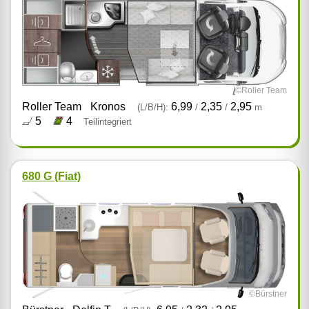
©Roller Team
Roller Team
Kronos
6,99
2,35
2,95
(L/B/H):
/
/
m
5
4
Teilintegriert
680 G (Fiat)
©Bürstner