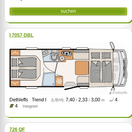
suchen
I 7057 DBL
©Dethleffs
Dethleffs
Trend I
7,40
2,33
3,00
4
(L/B/H):
/
/
m
4
Integriert
726 QF