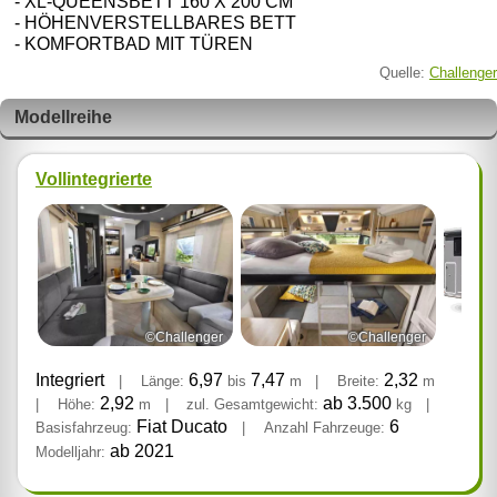
- XL-QUEENSBETT 160 X 200 CM
- HÖHENVERSTELLBARES BETT
- KOMFORTBAD MIT TÜREN
Quelle:
Challenger
Modellreihe
Vollintegrierte
©Challenger
©Challenger
Integriert
6,97
7,47
2,32
|
Länge:
bis
m
|
Breite:
m
2,92
ab 3.500
|
Höhe:
m
|
zul. Gesamtgewicht:
kg
|
Fiat Ducato
6
Basisfahrzeug:
|
Anzahl Fahrzeuge:
ab 2021
Modelljahr: