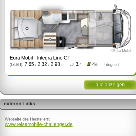
©Eura Mobil
Eura Mobil
Integra Line GT
7,65
2,32
2,98
3
4
(L/B/H):
/
/
m
/4
/6
Integriert
alle anzeigen
externe Links
Webseite des Herstellers:
www.reisemobile-challenger.de