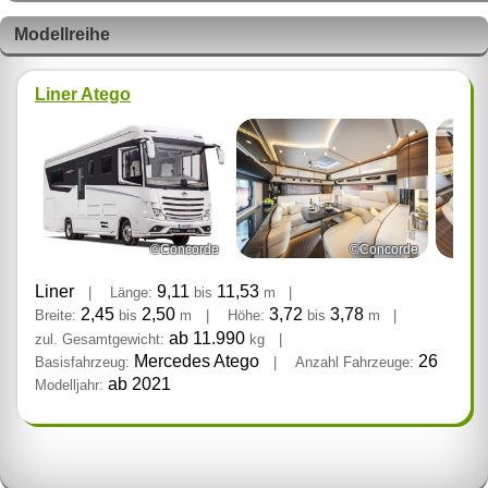
Modellreihe
Liner Atego
©Concorde
©Concorde
Liner
9,11
11,53
|
Länge:
bis
m
|
2,45
2,50
3,72
3,78
Breite:
bis
m
|
Höhe:
bis
m
|
ab 11.990
zul. Gesamtgewicht:
kg
|
Mercedes Atego
26
Basisfahrzeug:
|
Anzahl Fahrzeuge:
ab 2021
Modelljahr: