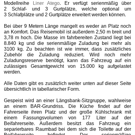
Modellreihe
Liner Atego
. Er verfügt serienmäßig über
2 Schlaf- und 3 Gurtplätze, welche optional um
3 Schlafplätze und 2 Gurtplätze erweitert werden können.
Bei über 9 Metern Länge mangelt es weder an Platz noch
an Komfort. Das Reisemobil ist außerdem 2,50 m breit und
3,78 m hoch. Die Masse im fahrbereiten Zustand liegt bei
8.840 kg und die serienmäßige Zuladung bei mehr als
3100 kg. Zu beachten ist wie immer, dass zusätzliches
Zubehör die Zuladung reduziert. Wird noch mehr
Zuladungsreserve benötigt, kann das Fahrzeug auf ein
zulässiges Gesamtgewicht von 15.000 kg aufgelastet
werden.
Alle Daten gibt es zusätzlich weiter unten auf dieser Seite
übersichtlich in tabellarischer Form.
Gespeist wird an einer Längsbank-Sitzgruppe, wahlweise
an einem BAR‑Grundriss. Die Küche findet auf der
Fahrerseite ihren Platz und der große Kühlschrank mit
einem Fassungsvolumen von 177 Liter auf der
Beifahrerseite. Außerdem besitzt das Fahrzeug ein
separierbares Raumbad bei dem sich die Toilette auf der
Beifahrerseite befindet. Der serienmäßige