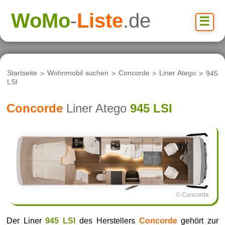
WoMo
-
Liste
.de
☰
Startseite
>
Wohnmobil suchen
>
Concorde
>
Liner Atego
> 945
LSI
Concorde
Liner Atego
945 LSI
© Concorde
Der Liner
945 LSI
des Herstellers
Concorde
gehört zur