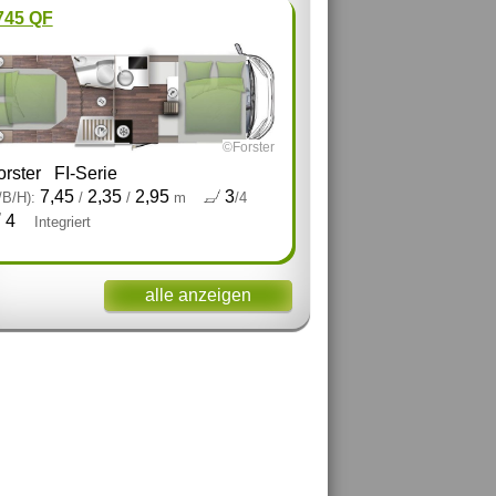
 745 QF
©Forster
orster
FI-Serie
7,45
2,35
2,95
3
/B/H):
/
/
m
/4
4
Integriert
alle anzeigen