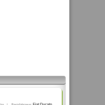
0
Fiat Ducato
kg
|
Basisfahrzeug: