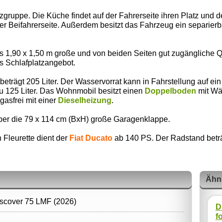
zgruppe. Die Küche findet auf der Fahrerseite ihren Platz und 
er Beifahrerseite. Außerdem besitzt das Fahrzeug ein separie
s 1,90 x 1,50 m große und von beiden Seiten gut zugängliche 
s Schlafplatzangebot.
trägt 205 Liter. Der Wasservorrat kann in Fahrstellung auf ein
u 125 Liter. Das Wohnmobil besitzt einen
Doppelboden
mit Wä
gasfrei mit einer
Dieselheizung
.
ber die 79 x 114 cm (BxH) große Garagenklappe.
 Fleurette dient der
Fiat Ducato
ab 140 PS. Der Radstand beträg
Ähn
iscover 75 LMF (2026)
D
f