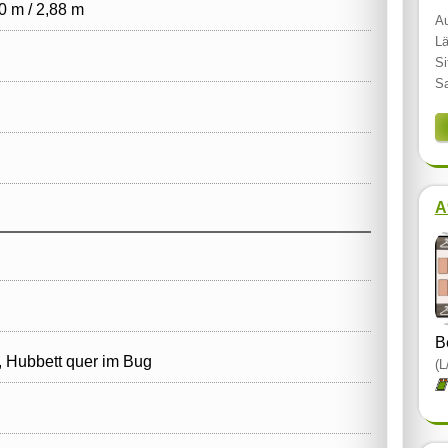
0 m / 2,88 m
Au
Lä
Si
Sa
A
B
 Hubbett quer im Bug
(L