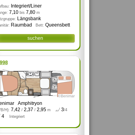
Integriert/Liner
fbau:
7,10
7,80
nge:
bis
m
Längsbank
tzgruppe:
Raumbad
Queensbett
nitär:
Bett:
suchen
998
©Benimar
enimar
Amphitryon
7,42
2,37
2,95
3
/B/H):
/
/
m
/4
4
Integriert