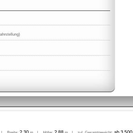
ahrstellung)
2,30
2,88
ab 3.50
|
Breite:
m
|
Höhe:
m
|
zul. Gesamtgewicht: