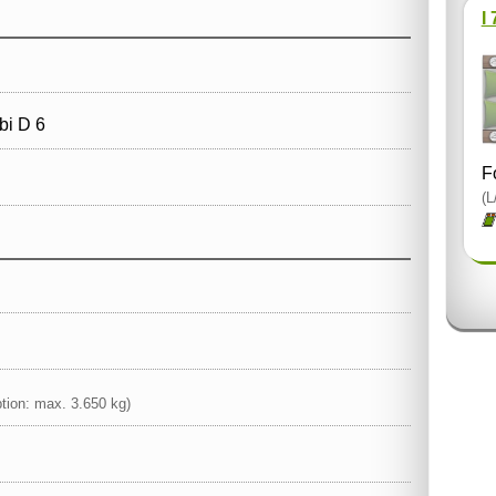
I
i D 6
F
(L
tion: max. 3.650 kg)