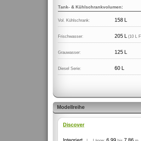
Tank- & Kühlschrankvolumen:
158 L
Vol. Kühlschrank:
205 L
Frischwasser:
(10 L F
125 L
Grauwasser:
60 L
Diesel Serie:
Modellreihe
Discover
Integriert
6,99
7,86
|
Länge:
bis
m