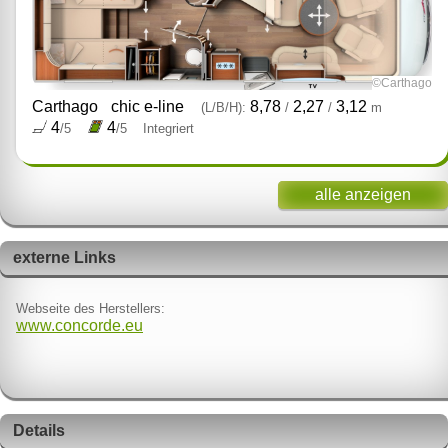
©Carthago
Carthago
chic e-line
8,78
2,27
3,12
(L/B/H):
/
/
m
4
4
/5
/5
Integriert
alle anzeigen
externe Links
Webseite des Herstellers:
www.concorde.eu
Details