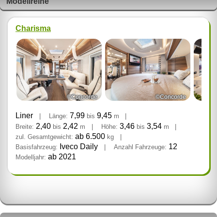
Modellreihe
Charisma
©Concorde
©Concorde
Liner
7,99
9,45
|
Länge:
bis
m
|
2,40
2,42
3,46
3,54
Breite:
bis
m
|
Höhe:
bis
m
|
ab 6.500
zul. Gesamtgewicht:
kg
|
Iveco Daily
12
Basisfahrzeug:
|
Anzahl Fahrzeuge:
ab 2021
Modelljahr: