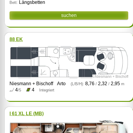
Längsbetten
Bett:
suchen
88 EK
©Niesmann + Bischoff
Niesmann + Bischoff
Arto
8,76
2,32
2,95
(L/B/H):
/
/
m
4
4
/5
Integriert
I 61 XL LE (MB)