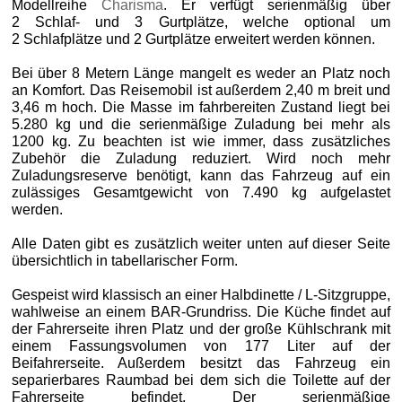
Modellreihe
Charisma
. Er verfügt serienmäßig über
2 Schlaf- und 3 Gurtplätze, welche optional um
2 Schlafplätze und 2 Gurtplätze erweitert werden können.
Bei über 8 Metern Länge mangelt es weder an Platz noch
an Komfort. Das Reisemobil ist außerdem 2,40 m breit und
3,46 m hoch. Die Masse im fahrbereiten Zustand liegt bei
5.280 kg und die serienmäßige Zuladung bei mehr als
1200 kg. Zu beachten ist wie immer, dass zusätzliches
Zubehör die Zuladung reduziert. Wird noch mehr
Zuladungsreserve benötigt, kann das Fahrzeug auf ein
zulässiges Gesamtgewicht von 7.490 kg aufgelastet
werden.
Alle Daten gibt es zusätzlich weiter unten auf dieser Seite
übersichtlich in tabellarischer Form.
Gespeist wird klassisch an einer Halbdinette / L-Sitzgruppe,
wahlweise an einem BAR‑Grundriss. Die Küche findet auf
der Fahrerseite ihren Platz und der große Kühlschrank mit
einem Fassungsvolumen von 177 Liter auf der
Beifahrerseite. Außerdem besitzt das Fahrzeug ein
separierbares Raumbad bei dem sich die Toilette auf der
Fahrerseite befindet. Der serienmäßige