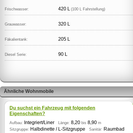
420 L
Frischwasser:
(100 L Fahrstellung)
320 L
Grauwasser:
205 L
Fäkalientank:
90 L
Diesel Serie:
Ähnliche Wohnmobile
Du suchst ein Fahrzeug mit folgenden
Eigenschaften?
Integriert/Liner
8,20
8,90
Aufbau:
Länge:
bis
m
Halbdinette / L‑Sitzgruppe
Raumbad
Sitzgruppe:
Sanitär: