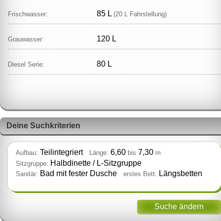
85 L
Frischwasser:
(20 L Fahrstellung)
120 L
Grauwasser:
80 L
Diesel Serie:
Deine Suchkriterien
Teilintegriert
6,60
7,30
Aufbau:
Länge:
bis
m
Halbdinette / L‑Sitzgruppe
Sitzgruppe:
Bad mit fester Dusche
Längsbetten
Sanitär:
erstes Bett:
Suche ändern