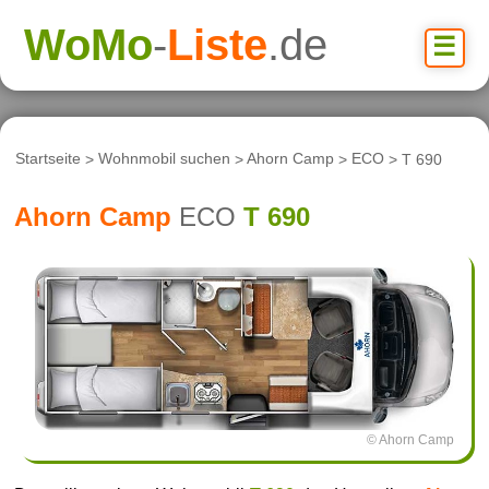
WoMo
-
Liste
.de
☰
Startseite
>
Wohnmobil suchen
>
Ahorn Camp
>
ECO
> T 690
Ahorn Camp
ECO
T 690
© Ahorn Camp