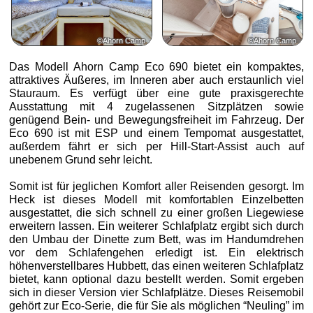
©Ahorn Camp
©Ahorn Camp
Das Modell Ahorn Camp Eco 690 bietet ein kompaktes,
attraktives Äußeres, im Inneren aber auch erstaunlich viel
Stauraum. Es verfügt über eine gute praxisgerechte
Ausstattung mit 4 zugelassenen Sitzplätzen sowie
genügend Bein- und Bewegungsfreiheit im Fahrzeug. Der
Eco 690 ist mit ESP und einem Tempomat ausgestattet,
außerdem fährt er sich per Hill-Start-Assist auch auf
unebenem Grund sehr leicht.
Somit ist für jeglichen Komfort aller Reisenden gesorgt. Im
Heck ist dieses Modell mit komfortablen Einzelbetten
ausgestattet, die sich schnell zu einer großen Liegewiese
erweitern lassen. Ein weiterer Schlafplatz ergibt sich durch
den Umbau der Dinette zum Bett, was im Handumdrehen
vor dem Schlafengehen erledigt ist. Ein elektrisch
höhenverstellbares Hubbett, das einen weiteren Schlafplatz
bietet, kann optional dazu bestellt werden. Somit ergeben
sich in dieser Version vier Schlafplätze. Dieses Reisemobil
gehört zur Eco-Serie, die für Sie als möglichen “Neuling” im