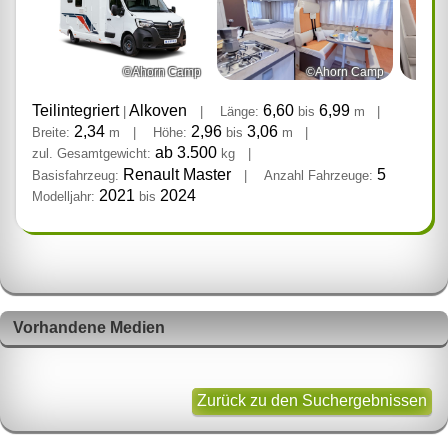
©Ahorn Camp
©Ahorn Camp
Teilintegriert
Alkoven
6,60
6,99
|
|
Länge:
bis
m
|
2,34
2,96
3,06
Breite:
m
|
Höhe:
bis
m
|
ab 3.500
zul. Gesamtgewicht:
kg
|
Renault Master
5
Basisfahrzeug:
|
Anzahl Fahrzeuge:
2021
2024
Modelljahr:
bis
Vorhandene Medien
Zurück zu den Suchergebnissen